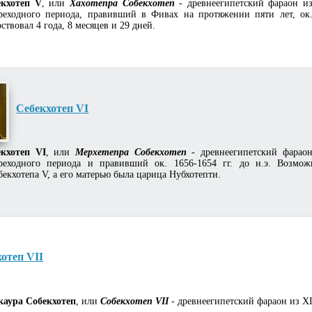
екхотеп V
, или
Хахотепра Собекхотеп
- древнеегипетский фараон из
реходного периода, правивший в Фивах на протяжении пяти лет, ок. 
ствовал 4 года, 8 месяцев и 29 дней.
Себекхотеп VI
екхотеп VI
, или
Мерхетепра Собекхотеп
- древнеегипетский фарао
реходного периода и правивший ок. 1656-1654 гг. до н.э. Возмож
бекхотепа V, а его матерью была царица Нубхотепти.
отеп VII
каура Собекхотеп
, или
Собекхотеп VII
- древнеегипетский фараон из XI