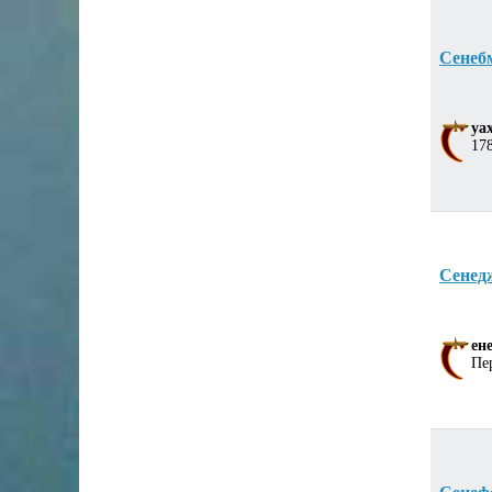
Сенеб
уа
178
Сенед
ен
Пе