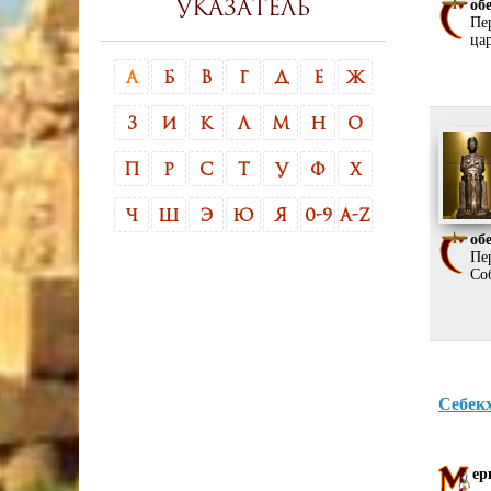
об
указатель
Пе
цар
А
Б
В
Г
Д
Е
Ж
З
И
К
Л
М
Н
О
П
Р
С
Т
У
Ф
Х
Ч
Ш
Э
Ю
Я
0-9
A-Z
об
Пе
Со
Себекх
ер