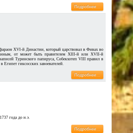
Подробнее…
фараон XVI-й Династии, который царствовал в Фивах во
данным, от может быть правителем XIII-й или XVII-й
записей Туринского папируса, Собекхотеп VIII правил в
я в Египет гиксосских завоевателей.
Подробнее…
737 года до н.э.
Подробнее…