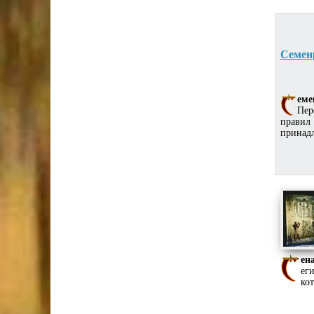
Семен
еме
Пер
правил
принад
ен
ег
ко