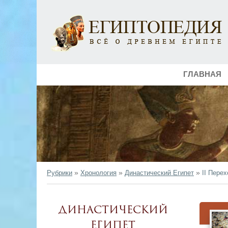
ГЛАВНАЯ
»
»
»
Рубрики
Хронология
Династический Египет
II Пере
Династический
Египет