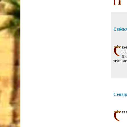
Себекх
ех
вр
Ди
течение
Севад
ев