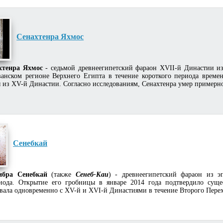
Сенахтенра Яхмос
хтенра Яхмос
- седьмой древнеегипетский фараон XVII-й Династии из
анском регионе Верхнего Египта в течение короткого периода време
 из XV-й Династии. Согласно исследованиям, Сенахтенра умер примерно в
Сенебкай
ибра Сенебкай
(также
Сенеб-Каи
) - древнеегипетский фараон из э
иода. Открытие его гробницы в январе 2014 года подтвердило суще
вала одновременно с XV-й и XVI-й Династиями в течение Второго Перех