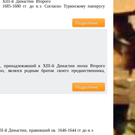
 XIII-й Династии Второго
1685-1680 гг. до н.э. Согласно Туринскому папирусу
Подробнее…
н, принадлежавший к XIII-й Династии эпохи Второго
но, являлся родным братом своего предшественника,
Подробнее…
II-й Династии, правивший ок. 1646-1644 гг до н.э.