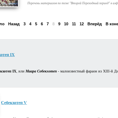
Перечень материалов по теме "Второй Переходный период" в ал
ло
Назад
3
4
5
6
7
8
9
10
11
12
Вперёд
В кон
отеп IX
екхотеп IX
, или
Маара Собекхотеп
- малоизвестный фараон из XIII-й Ди
Себекхотеп V