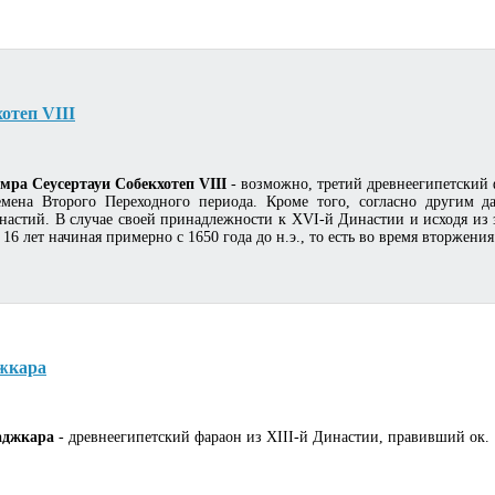
отеп VIII
емра Сеусертауи Собекхотеп VIII
- возможно, третий древнеегипетский 
емена Второго Переходного периода. Кроме того, согласно другим 
настий. В случае своей принадлежности к XVI-й Династии и исходя из 
 16 лет начиная примерно с 1650 года до н.э., то есть во время вторжени
жкара
аджкара
- древнеегипетский фараон из XIII-й Династии, правивший ок. 1