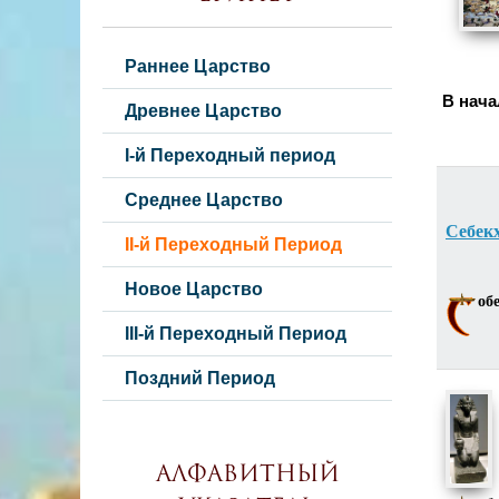
Раннее Царство
В нача
Древнее Царство
I-й Переходный период
Среднее Царство
Себекх
II-й Переходный Период
Новое Царство
об
III-й Переходный Период
Поздний Период
Алфавитный