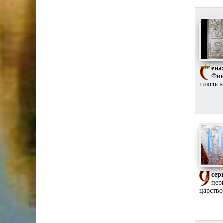
ена
Фив
гиксосы
сер
пер
царство