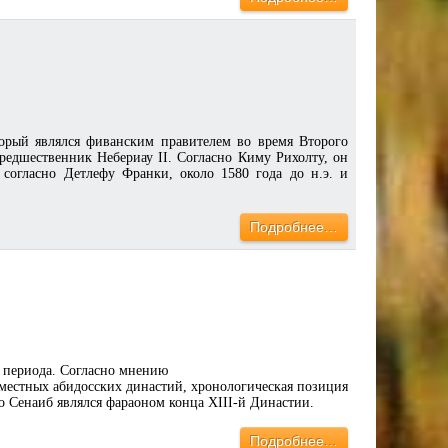
торый являлся фиванским правителем во время Второго
предшественник Небериау II. Согласно Киму Рихолту, он
 согласно Детлефу Франки, около 1580 года до н.э. и
Подробнее…
 периода. Согласно мнению
 местных абидосских династий, хронологическая позиция
то Сенаиб являлся фараоном конца XIII-й Династии.
Подробнее…