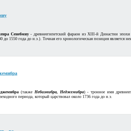
миу
хенра Сенебмиу
- древнеегипетский фараон из XIII-й Династии эпохи
0 до 1550 года до н.э.). Точная его хронологическая позиция является не
жемибра
еджемибра
(также
Небиэмибра, Неджемибра
) - тронное имя древнее
реходного периода, который царствовал около 1736 года до н.э.