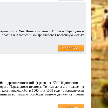
фараон из XIV-й Династии эпохи Второго Переходного
II правил в Аварисе и контроллировал восточную Дельту
Подробнее…
ый
) - древнеегипетский фараон из XVII-й династии,
торого Переходного периода. Точные даты его правления
, заканчивающийся в 1560 или 1558 году (в зависимости
риписывают начало освободительного движения против
Подробнее…