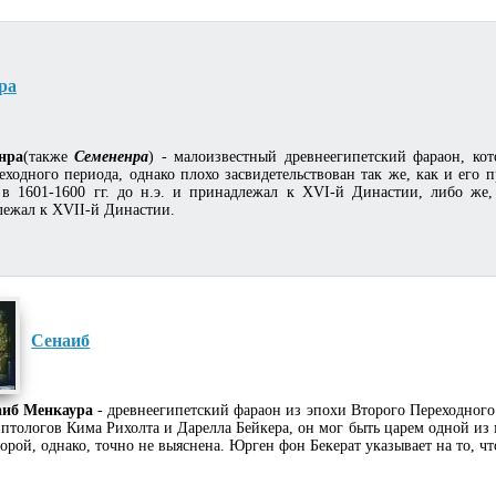
ра
нра
(также
Семененра
) - малоизвестный древнеегипетский фараон, ко
еходного периода, однако плохо засвидетельствован так же, как и его 
 в 1601-1600 гг. до н.э. и принадлежал к XVI-й Династии, либо же,
лежал к XVII-й Династии.
Сенаиб
аиб Менкаура
- древнеегипетский фараон из эпохи Второго Переходного
иптологов Кима Рихолта и Дарелла Бейкера, он мог быть царем одной из
торой, однако, точно не выяснена. Юрген фон Бекерат указывает на то, ч