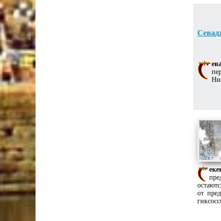
Севад
ев
пе
Ни
еке
пре
остаютс
от пре
гиксосс