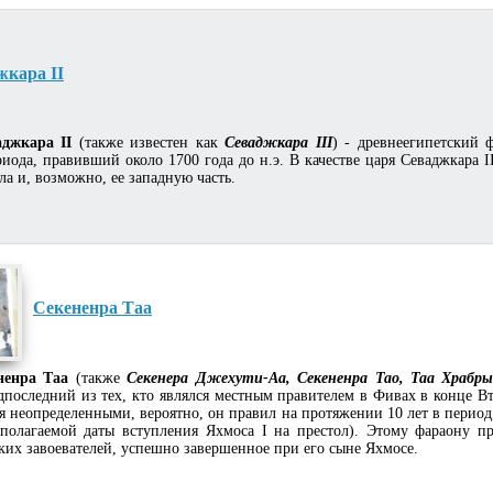
жкара II
аджкара II
(также известен как
Севаджкара III
) - древнеегипетский 
риода, правивший около 1700 года до н.э. В качестве царя Севаджкара 
ла и, возможно, ее западную часть.
Секененра Таа
ненра Таа
(также
Секенера Джехути-Аа, Секененра Тао, Таа Храбр
дпоследний из тех, кто являлся местным правителем в Фивах в конце В
я неопределенными, вероятно, он правил на протяжении 10 лет в период
дполагаемой даты вступления Яхмоса I на престол). Этому фараону п
ких завоевателей, успешно завершенное при его сыне Яхмосе.