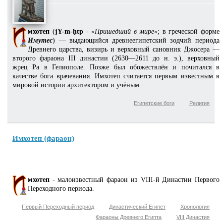
мхотеп
(
jY-m-ḥtp
-
«Пришедший в мире»
; в греческой форме
Имутес
) — выдающийся древнеегипетский зодчий периода
Древнего царства, визирь и верховный сановник Джосера —
второго фараона III династии (2630—2611 до н. э.), верховный
жрец Ра в Гелиополе. Позже был обожествлён и почитался в
качестве бога врачевания. Имхотеп считается первым известным в
мировой истории архитектором и учёным.
Египетские боги
Религия
Имхотеп (фараон)
мхотеп
- малоизвестный фараон из VIII-й Династии Первого
Переходного периода.
Первый Переходный период
Династический Египет
Хронология
Фараоны Древнего Египта
VIII Династия