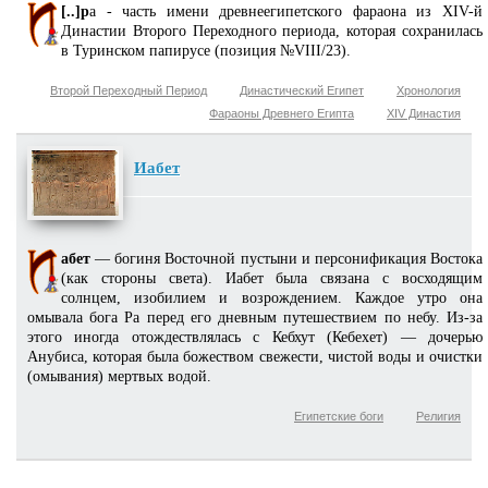
[..]р
а - часть имени древнеегипетского фараона из XIV-й
Династии Второго Переходного периода, которая сохранилась
в Туринском папирусе (позиция №VIII/23).
Второй Переходный Период
Династический Египет
Хронология
Фараоны Древнего Египта
XIV Династия
Иабет
абет
— богиня Восточной пустыни и персонификация Востока
(как стороны света). Иабет была связана с восходящим
солнцем, изобилием и возрождением. Каждое утро она
омывала бога Ра перед его дневным путешествием по небу. Из-за
этого иногда отождествлялась с Кебхут (Кебехет) — дочерью
Анубиса, которая была божеством свежести, чистой воды и очистки
(омывания) мертвых водой.
Египетские боги
Религия