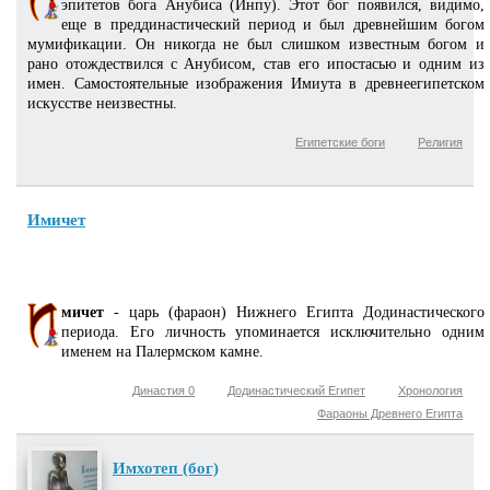
эпитетов бога Анубиса (Инпу). Этот бог появился, видимо,
еще в преддинастический период и был древнейшим богом
мумификации. Он никогда не был слишком известным богом и
рано отождествился с Анубисом, став его ипостасью и одним из
имен. Самостоятельные изображения Имиута в древнеегипетском
искусстве неизвестны.
Египетские боги
Религия
Имичет
мичет
- царь (фараон) Нижнего Египта Додинастического
периода. Его личность упоминается исключительно одним
именем на Палермском камне.
Династия 0
Додинастический Египет
Хронология
Фараоны Древнего Египта
Имхотеп (бог)