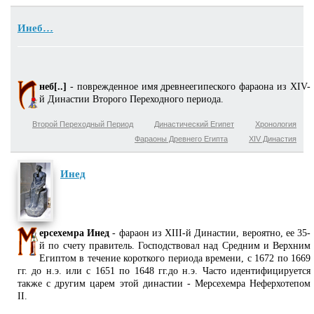
Инеб…
неб[..]
- поврежденное имя древнеегипеского фараона из XIV-
й Династии Второго Переходного периода.
Второй Переходный Период
Династический Египет
Хронология
Фараоны Древнего Египта
XIV Династия
Инед
ерсехемра Инед
- фараон из XIII-й Династии, вероятно, ее 35-
й по счету правитель. Господствовал над Средним и Верхним
Египтом в течение короткого периода времени, с 1672 по 1669
гг. до н.э. или с 1651 по 1648 гг.до н.э. Часто идентифицируется
также с другим царем этой династии - Мерсехемра Неферхотепом
II.