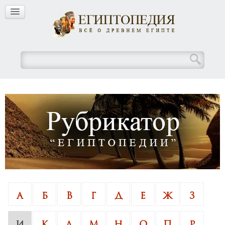
А
Б
В
Г
Д
Е
Ж
З
И
К
Л
М
Н
О
П
Р