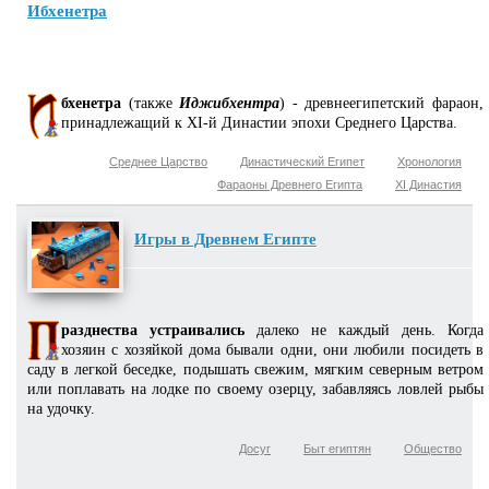
Ибхенетра
бхенетра
(также
Иджибхентра
) - древнеегипетский фараон,
принадлежащий к XI-й Династии эпохи Среднего Царства.
Среднее Царство
Династический Египет
Хронология
Фараоны Древнего Египта
XI Династия
Игры в Древнем Египте
разднества устраивались
далеко не каждый день. Когда
хозяин с хозяйкой дома бывали одни, они любили посидеть в
саду в легкой беседке, подышать свежим, мягким северным ветром
или поплавать на лодке по своему озерцу, забавляясь ловлей рыбы
на удочку.
Досуг
Быт египтян
Общество