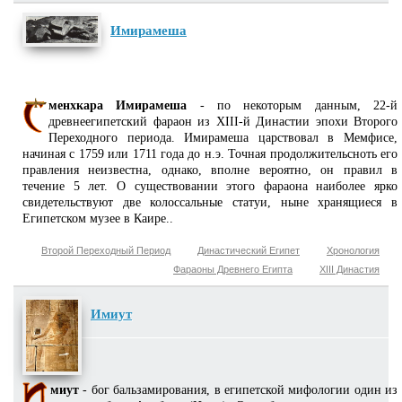
Имирамеша
менхкара Имирамеша
- по некоторым данным, 22-й
древнеегипетский фараон из XIII-й Династии эпохи Второго
Переходного периода. Имирамеша царствовал в Мемфисе,
начиная с 1759 или 1711 года до н.э. Точная продолжительсноть его
правления неизвестна, однако, вполне вероятно, он правил в
течение 5 лет. О существовании этого фараона наиболее ярко
свидетельствуют две колоссальные статуи, ныне хранящиеся в
Египетском музее в Каире..
Второй Переходный Период
Династический Египет
Хронология
Фараоны Древнего Египта
XIII Династия
Имиут
миут
- бог бальзамирования, в египетской мифологии один из