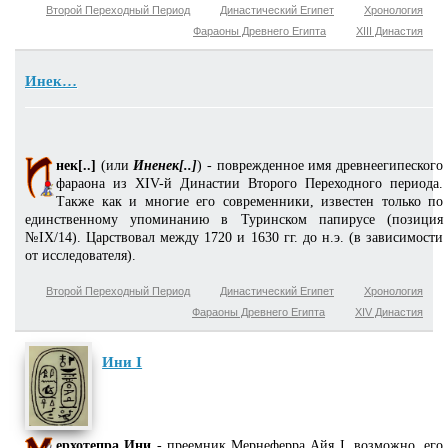
Второй Переходный Период
Династический Египет
Хронология
Фараоны Древнего Египта
XIII Династия
Инек…
нек[..]
(или
Иненек[..]
) - поврежденное имя древнеегипеского
фараона из XIV-й Династии Второго Переходного периода.
Также как и многие его современники, известен только по
единственному упоминанию в Туринском папирусе (позиция
№IX/14). Царствовал между 1720 и 1630 гг. до н.э. (в зависимости
от исследователя).
Второй Переходный Период
Династический Египет
Хронология
Фараоны Древнего Египта
XIV Династия
Ини I
ерхотепра Ини
- преемник Мернеферра Айя I, возможно, его