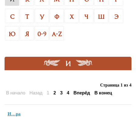
С
Т
У
Ф
Х
Ч
Ш
Э
Ю
Я
0-9
A-Z
И
Страница 1 из 4
В начало
Назад
1
2
3
4
Вперёд
В конец
И…ра