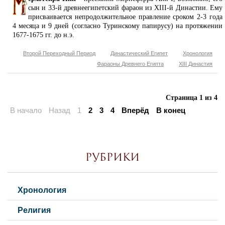
сын и 33-й древнеегипетский фараон из XIII-й Династии. Ему
присваивается непродолжительное правление сроком 2-3 года
4 месяца и 9 дней (согласно Туринскому папирусу) на протяжении
1677-1675 гг. до н.э.
Второй Переходный Период
Династический Египет
Хронология
Фараоны Древнего Египта
XIII Династия
Страница 1 из 4
В начало
Назад
1
2
3
4
Вперёд
В конец
Рубрики
Хронология
Религия