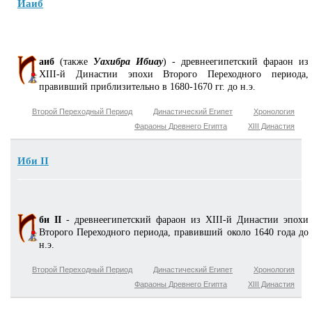
Иаиб
аиб
(также
Уахибра Ибиау
) - древнеегипетский фараон из
XIII-й Династии эпохи Второго Переходного периода,
правивший приблизительно в 1680-1670 гг. до н.э.
Второй Переходный Период
Династический Египет
Хронология
Фараоны Древнего Египта
XIII Династия
Иби II
би II
- древнеегипетский фараон из XIII-й Династии эпохи
Второго Переходного периода, правивший около 1640 года до
н.э.
Второй Переходный Период
Династический Египет
Хронология
Фараоны Древнего Египта
XIII Династия