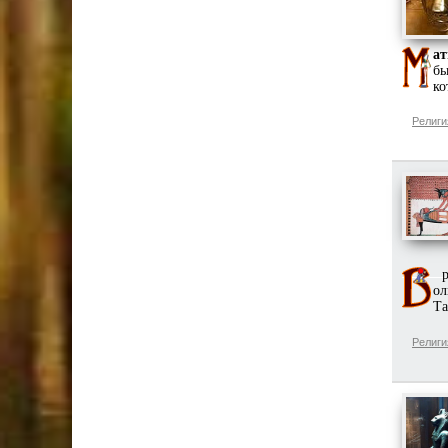
ат
бы
ко
Религи
ра
ол
Та
Религи