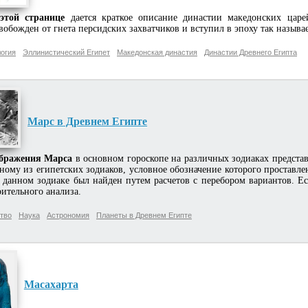
этой странице
дается краткое описание династии македонских царе
вобожден от гнета персидских захватчиков и вступил в эпоху так называ
огия
Эллинистический Египет
Македонская династия
Династии Древнего Египта
Марс в Древнем Египте
ображения Марса
в основном гороскопе на различных зодиаках представл
ному из египетских зодиаков, условное обозначение которого проставл
 данном зодиаке был найден путем расчетов с перебором вариантов. Ес
ительного анализа.
тво
Наука
Астрономия
Планеты в Древнем Египте
Масахарта