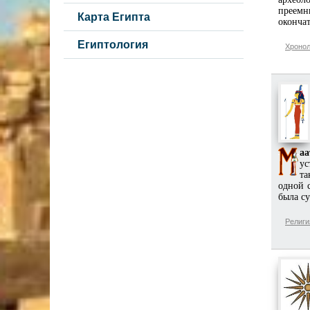
преемн
Карта Египта
окончат
Египтология
Хронол
аа
ус
та
одной 
была су
Религи