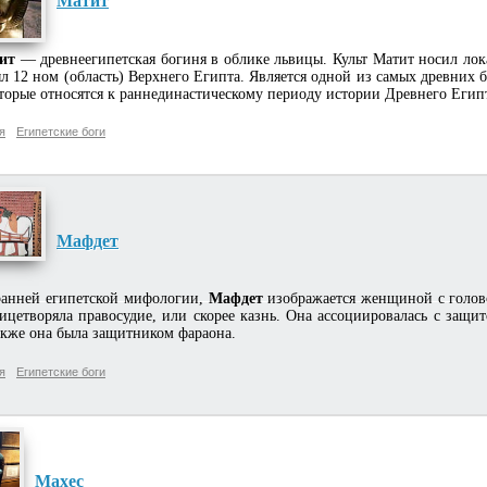
Матит
ит
— древнеегипетская богиня в облике львицы. Культ Матит носил ло
л 12 ном (область) Верхнего Египта. Является одной из самых древних 
торые относятся к раннединастическому периоду истории Древнего Египта 
я
Египетские боги
Мафдет
нней египетской мифологии,
Мафдет
изображается женщиной с голово
ицетворяла правосудие, или скорее казнь. Она ассоциировалась с защи
кже она была защитником фараона.
я
Египетские боги
Махес