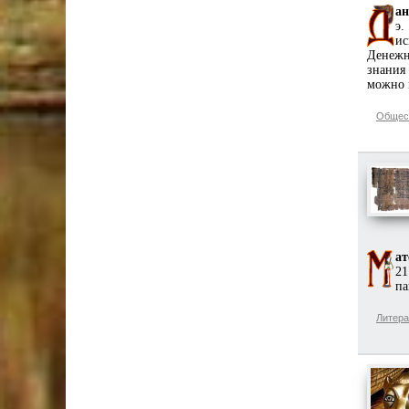
ан
э.
ис
Денежн
знания
можно 
Общес
ат
21
па
Литера