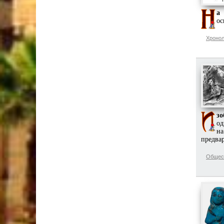
а 
ос
Хронол
з
од
на
предвар
Общес