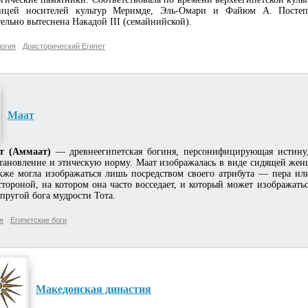
ицей носителей культур Меримде,
Эль-Омари
и
Файюм А
. Посте
ельно вытеснена Накадой III (семайнийской).
огия
Доисторический Египет
Маат
т (Аммаат)
— древнеегипетская богиня, персонифицирующая истину,
тановление и этическую норму. Маат изображалась в виде сидящей жен
кже могла изображаться лишь посредством своего атрибута — пера ил
стороной, на котором она часто восседает, и который может изображать
пругой бога мудрости Тота.
я
Египетские боги
Македонская династия