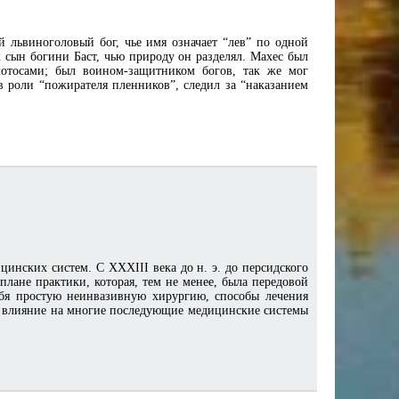
ий львиноголовый бог, чье имя означает “лев” по одной
ак сын богини Баст, чью природу он разделял. Махес был
отосами; был воином-защитником богов, так же мог
 роли “пожирателя пленников”, следил за “наказанием
инских систем. С XXXIII века до н. э. до персидского
плане практики, которая, тем не менее, была передовой
ебя простую неинвазивную хирургию, способы лечения
а влияние на многие последующие медицинские системы