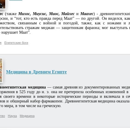
ес
(также
Михос, Миусис, Миос, Майхес
и
Маахес
) - древнеегипетск
рсии, и “тот, кто есть правда перед Маат” — по другой. Он виделся, к
жеством, связанным с войной и погодой, также, как с ножами и л
ительствовать стражам меджаи — защитникам фараона; мог выступать в
о нарушает Маат”.
я
Египетские боги
Медицина в Древнем Египте
внеегипетская медицина
— самая древняя из документированных медиц
оржения в 525 году до н. э. она не претерпела особенных изменений в 
я своего времени в некоторые исторические периоды и включала в с
мов и обширный набор фармакопеи. Древнеегипетская медицина оказал
о мира, в том числе на греческую.
тво
Наука
Медицина