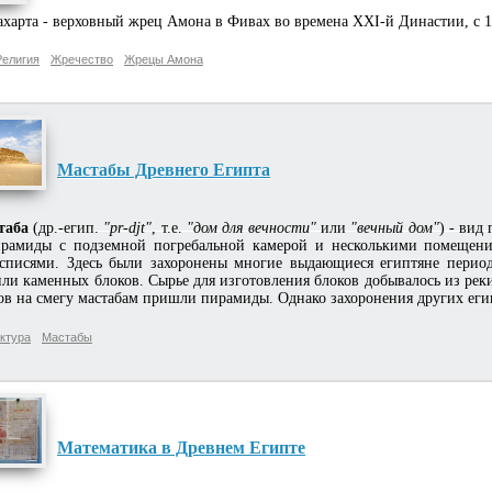
ахарта - верховный жрец Амона в Фивах во времена XXI-й Династии, с 105
Религия
Жречество
Жрецы Амона
Мастабы Древнего Египта
таба
(др.-егип.
"pr-djt"
, т.е.
"дом для вечности"
или
"вечный дом"
) - вид
рамиды с подземной погребальной камерой и несколькими помещени
списями. Здесь были захоронены многие выдающиеся египтяне период
ли каменных блоков. Сырье для изготовления блоков добывалось из реки
ов на смегу мастабам пришли пирамиды. Однако захоронения других егип
ктура
Мастабы
Математика в Древнем Египте