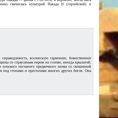
пенно сменилась культурой Накада II (герзейской) и
 справедливость, вселенскую гармонию, божественное
щины со страусиным пером на голове, иногда крылатой;
и плоского песчаного предвечного холма со скошенной
ся под стопами и престолами многих других богов. Она