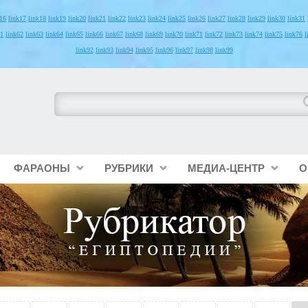
k16
link17
link18
link19
link20
link21
link22
link23
link24
link25
link26
link27
link28
link29
link30
link31
61
link62
link63
link64
link65
link66
link67
link68
link69
link70
link71
link72
link73
link74
link75
link76
l
link92
link93
link94
link95
link96
link97
link98
link99
ФАРАОНЫ
РУБРИКИ
МЕДИА-ЦЕНТР
О