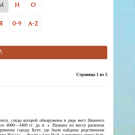
М
Н
О
Я
0-9
A-Z
Страница 1 из 5
олита, следы которой обнаружены в ряде мест Нижнего
ло 4000—3400 гг. до н. э. Названа по месту раскопок
ревнему городу Буто, где были найдены родственные
туре
Накада
— фазам с I по IIс/d, и вероятно, могла быть