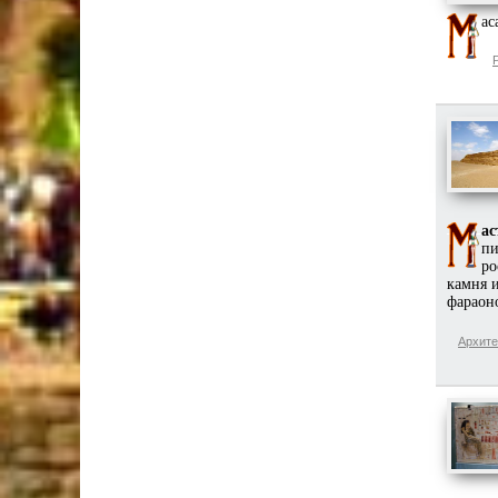
ас
ас
пи
ро
камня и
фараон
Архите