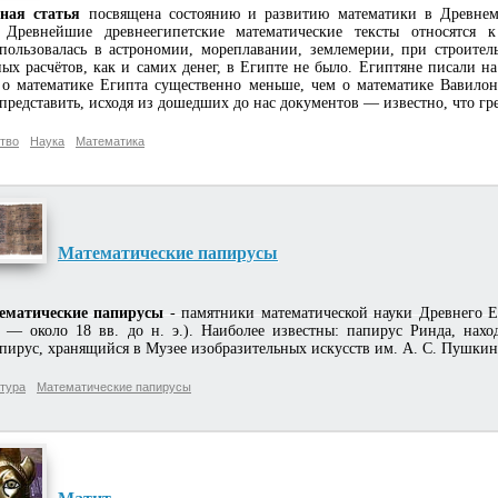
ная статья
посвящена состоянию и развитию математики в Древнем
 Древнейшие древнеегипетские математические тексты относятся к
пользовалась в астрономии, мореплавании, землемерии, при строител
ых расчётов, как и самих денег, в Египте не было. Египтяне писали на
 о математике Египта существенно меньше, чем о математике Вавилон
представить, исходя из дошедших до нас документов — известно, что гре
тво
Наука
Математика
Математические папирусы
ематические папирусы
- памятники математической науки Древнего Ег
 — около 18 вв. до н. э.). Наиболее известны: папирус Ринда, нах
пирус, хранящийся в Музее изобразительных искусств им. А. С. Пушкин
тура
Математические папирусы