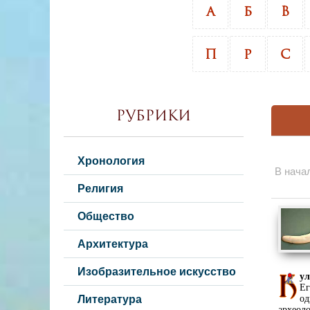
А
Б
В
П
Р
С
Рубрики
Хронология
В нача
Религия
Общество
Архитектура
Изобразительное искусство
ул
Ег
Литература
од
археол