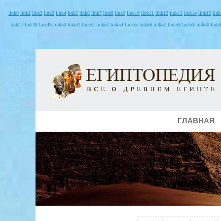
link0
link1
link2
link3
link4
link5
link6
link7
link8
link9
link10
link11
link12
link13
link14
link15
lin
link47
link48
link49
link50
link51
link52
link53
link54
link55
link56
link57
link58
link59
link60
link
ГЛАВНАЯ