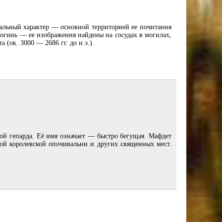
кальный характер — основной территорией ее почитания
богинь — ее изображения найдены на сосудах в могилах,
(ок. 3000 — 2686 гг. до н.э.).
й гепарда. Её имя означает — быстро бегущая. Мафдет
той королевской опочивальни и других священных мест.