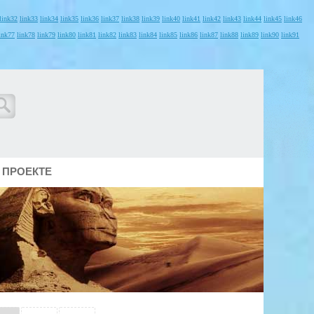
link32
link33
link34
link35
link36
link37
link38
link39
link40
link41
link42
link43
link44
link45
link46
ink77
link78
link79
link80
link81
link82
link83
link84
link85
link86
link87
link88
link89
link90
link91
 ПРОЕКТЕ