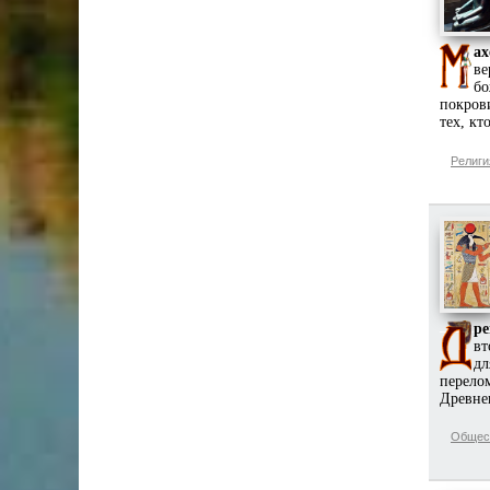
ах
ве
бо
покров
тех, кт
Религи
ре
вт
дл
перело
Древнег
Общес