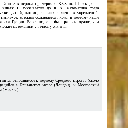
 Египте в период примерно с XXX по III век до н.
 началу II тысячелетия до н. э. Математика тогда
ьстве зданий, плотин, каналов и военных укреплений.
 папирусе, который сохраняется плохо, и поэтому наши
а или Греции. Вероятно, она была развита лучше, чем
ческие математики учились у египтян.
ипта, относящиеся к периоду Среднего царства (около
одящийся в Британском музее (Лондон), и Московский
а (Москва).