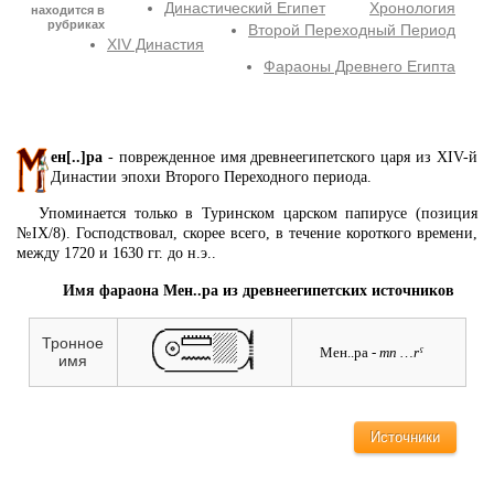
Династический Египет
Хронология
находится в
рубриках
Второй Переходный Период
XIV Династия
Фараоны Древнего Египта
ен[..]ра
- поврежденное имя древнеегипетского царя из XIV-й
Династии эпохи Второго Переходного периода.
Упоминается только в Туринском царском папирусе (позиция
№IX/8). Господствовал, скорее всего, в течение короткого времени,
между 1720 и 1630 гг. до н.э..
Имя фараона Мен..ра из древнеегипетских источников
Тронное
Мен..ра
- mn …rˁ
имя
Источники