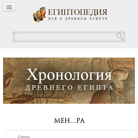
Мен…ра
Статья