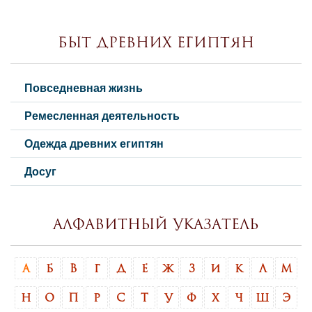
Быт древних египтян
Повседневная жизнь
Ремесленная деятельность
Одежда древних египтян
Досуг
Алфавитный указатель
А
Б
В
Г
Д
Е
Ж
З
И
К
Л
М
Н
О
П
Р
С
Т
У
Ф
Х
Ч
Ш
Э