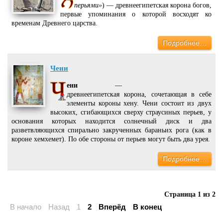
перьями»
) — древнеегипетская корона богов,
первые упоминания о которой восходят ко
временам Древнего царства.
Подробнее…
Чени
ени
—
древнеегипетская корона, сочетающая в себе
элементы короны хену. Чени состоит из двух
высоких, сгибающихся сверху страусиных перьев, у
основания которых находится солнечный диск и два
разветвляющихся спирально закрученных бараньих рога (как в
короне хемхемет). По обе стороны от перьев могут быть два урея.
Подробнее…
Страница 1 из 2
В начало
Назад
1
2
Вперёд
В конец