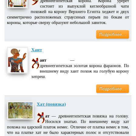
древнеегипетская корона. Корона уререт
состоит из выпуклой кеглеобразной чати
похожей на корону Верхнего Египта хеджет и двух
симметрично расположеных страусиных перьев по бокам от
короны, которые сверху образуют небольшой завиток.
Подробнее…
Хаит
аит
—
древнеегипетская золотая корона фараонов. По
внешнему виду хаит похож на голубую корону
хепреш.
Подробнее…
Хат (повязка)
ат
— древнеегипетская повязка на голову.
Носился знатью. По внешнему виду хат
похожа на царский платок немес. Отличие от платка немес в том,
что на платке хат не было характерных полос и отсутствовали