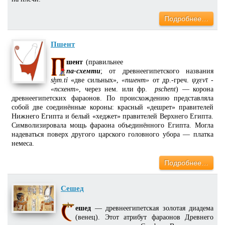
Подробнее…
Пшент
шент
(правильнее
па-схемти
; от древнеегипетского названия
sḫm.tỉ
«две сильных»,
«пшент»
от др.-греч.
ψχεντ
-
«псхент»
, через нем. или фр.
pschent
) — корона
древнеегипетских фараонов. По происхождению представляла
собой две соединённые короны: красный «дешрет» правителей
Нижнего Египта и белый «хеджет» правителей Верхнего Египта.
Символизировала мощь фараона объединённого Египта. Могла
надеваться поверх другого царского головного убора — платка
немеса.
Подробнее…
Сешед
ешед
— древнеегипетская золотая диадема
(венец). Этот атрибут фараонов Древнего