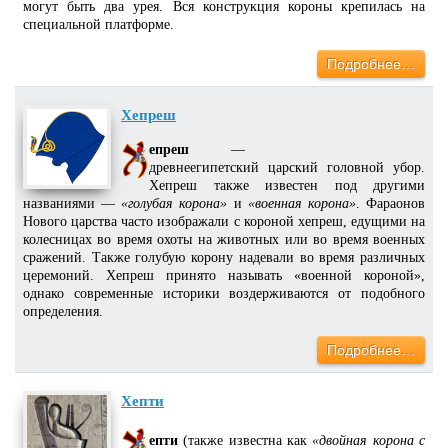
могут быть два урея. Вся конструкция короны крепилась на
специальной платформе.
Подробнее…
Хепреш
епреш
—
древнеегипетский царский головной убор.
Хепреш также известен под другими
названиями —
«голубая корона»
и
«военная корона»
. Фараонов
Нового царства часто изображали с короной хепреш, едущими на
колесницах во время охоты на животных или во время военных
сражений. Также голубую корону надевали во время различных
церемоний. Хепреш принято называть «военной короной»,
однако современные историки воздерживаются от подобного
определения.
Подробнее…
Хепти
епти
(также известна как
«двойная корона с