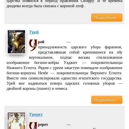
царства появился в период правления Снофру. В те времена
диадема всегда была связана с короной атеф.
Подробнее…
Урей
рей
—
принадлежность царского убора фараонов,
представлявшая собой крепившееся на лбу
вертикальное, подчас весьма стилизованное
изображение богини-кобры Уаджит — покровительницы
Нижнего Египта. Рядом с уреем зачастую помещали изображение
богини-коршуна Нехбе — покровительницы Верхнего Египта.
Вместе они символизировали единство египетского государства.
Урей мог надеваться поверх царских головных уборов —
двойной короны (пшент) и немеса.
Подробнее…
Уререт
ререт
—