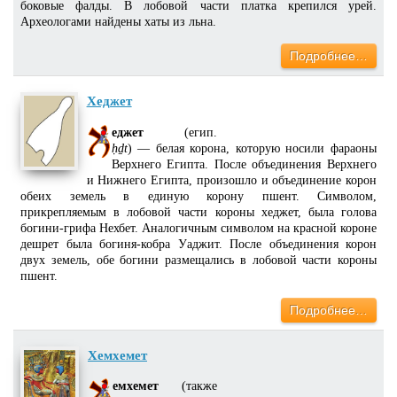
боковые фалды. В лобовой части платка крепился урей.
Археологами найдены хаты из льна.
Подробнее…
Хеджет
еджет
(егип.
ḥḏt
) — белая корона, которую носили фараоны
Верхнего Египта. После объединения Верхнего
и Нижнего Египта, произошло и объединение корон
обеих земель в единую корону пшент. Символом,
прикрепляемым в лобовой части короны хеджет, была голова
богини-грифа Нехбет. Аналогичным символом на красной короне
дешрет была богиня-кобра Уаджит. После объединения корон
двух земель, обе богини размещались в лобовой части короны
пшент.
Подробнее…
Хемхемет
емхемет
(также