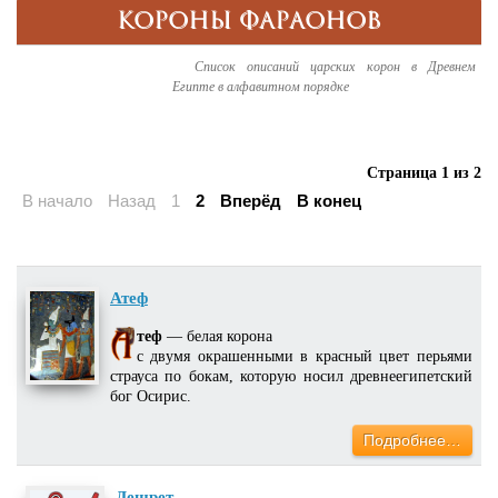
КОРОНЫ ФАРАОНОВ
Список описаний царских корон в Древнем
Египте в алфавитном порядке
Страница 1 из 2
В начало
Назад
1
2
Вперёд
В конец
Атеф
теф
— белая корона
с двумя окрашенными в красный цвет перьями
страуса по бокам, которую носил древнеегипетский
бог Осирис.
Подробнее…
Дешрет