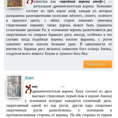
известна как
«тройная корона атеф»
) —
ритуальная древнеегипетская корона. Хемхемет
состоит из трёх корон атеф, каждая из которых
раскрашена разноцветными полосами жёлтого, синего, зелёного
и красного цвета; с обеих сторон хемхемет увенчана
страусиными перьями; также корона может быть украшена
солнечными дисками Ра; в основании короны разветвляются два
закрученных по спирали бараньих рога; иногда, особенно в тех
случаях когда подобные короны носили фараоны, с рогов
хемхемет могли свисать большие уреи. В зависимости от
контекста, бараньи рога являлись символом бога солнца Амона,
создателя всего живого Хнума и лунного бога Яха.
Подробнее…
Хену
ену
—
древнеегипетская корона. Хену состоит из двух
высоких страусиных перьев (как в короне Амона)
у основания которых находится солнечный диск,
закрепляемый одной из пар рогов, другая пара спирально
закрученных рогов разветвлялась у основания в
противоположные стороны от короны. По обе стороны от перьев