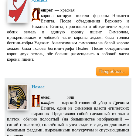
ешрет
— красная
корона которую носили фараоны Нижнего
Египта. После объединения Верхнего и
Нижнего Египта, произошло и объединение корон
обеих земель в единую корону пшент. Символом,
прикрепляемым в лобовой части короны хеджет была голова
богини-кобры Уаджит. Аналогичным символом на белой короне
хеджет была голова богини-грифа Нехбет. После объединения
корон двух земель, обе богини размещались в лобовой части
короны пшент.
Подробнее…
Немес
емес
, или
клафт
— царский головной убор в Древнем
Египте, один из символов власти египетских
фараонов. Представлял собой сделанный из ткани
платок, обычно полосатый (на большинстве изображений —
синий с золотом), сплетённый в узел сзади и с двумя длинными
боковыми фалдами, вырезанными полукругом и спускающимися
на плечи.