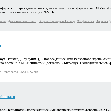
жефара
- поврежденное имя древнеегипетского фараона из XIV-й Дин
ком списке царей в позиции №VIII/10.
огия
Династический Египет
Второй Переходный Период
XIV Династия
Фараоны Др
ут…
-аут..
(также,
[..ду-аути..]
) - поврежденное имя Верховного жреца Амона
., во времена XXII-й Династии (согласно К.Китчену). Приходился сыном
я
Жречество
Жрецы Амона
ебнанати
]кара Небнанати
- поврежденное имя древнеегипетского фараона из XIV-