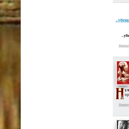
..убен
..уб
Хронол
ул
пр
Хронол