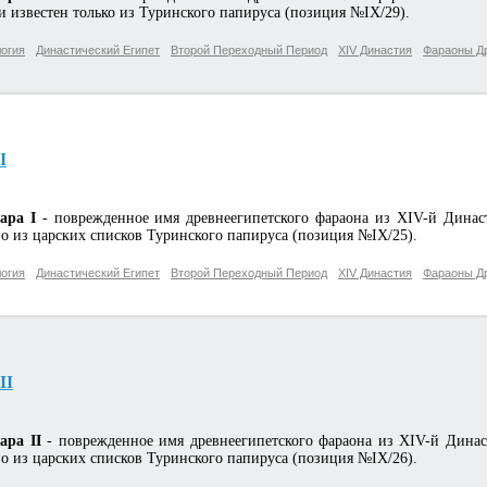
 и известен только из Туринского папируса (позиция №IX/29).
огия
Династический Египет
Второй Переходный Период
XIV Династия
Фараоны Др
I
кара I
- поврежденное имя древнеегипетского фараона из XIV-й Динас
но из царских списков Туринского папируса (позиция №IX/25).
огия
Династический Египет
Второй Переходный Период
XIV Династия
Фараоны Др
II
кара II
- поврежденное имя древнеегипетского фараона из XIV-й Динас
но из царских списков Туринского папируса (позиция №IX/26).