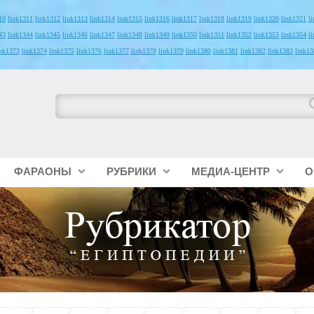
10
link1311
link1312
link1313
link1314
link1315
link1316
link1317
link1318
link1319
link1320
link1321
l
43
link1344
link1345
link1346
link1347
link1348
link1349
link1350
link1351
link1352
link1353
link1354
l
ink1373
link1374
link1375
link1376
link1377
link1378
link1379
link1380
link1381
link1382
link1383
link13
ФАРАОНЫ
РУБРИКИ
МЕДИА-ЦЕНТР
О