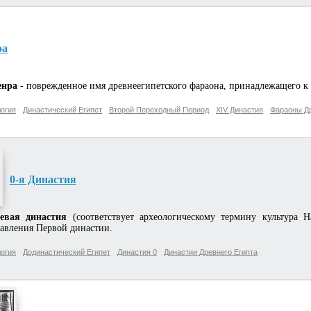
ра
енра
- поврежденное имя древнеегипетского фараона, принадлежащего к
огия
Династический Египет
Второй Переходный Период
XIV Династия
Фараоны Др
0-я Династия
евая династия
(соответствует археологическому термину культура 
авления Первой династии.
огия
Додинастический Египет
Династия 0
Династии Древнего Египта