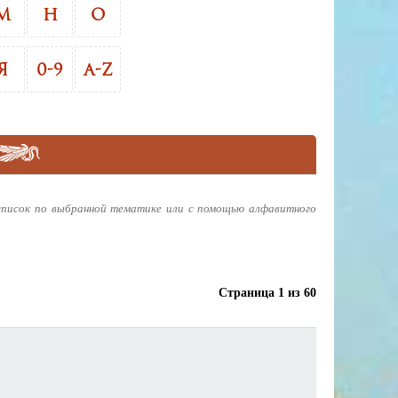
М
Н
О
Я
0-9
A-Z
писок по выбранной тематике или с помощью алфавитного
Страница 1 из 60