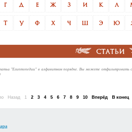
Г
Д
Е
Ж
З
И
К
Л
Т
У
Ф
Х
Ч
Ш
Э
Ю
СТАТЬИ
татьи "Египтопедии" в алфавитном порядке. Вы можете отфильтровать с
я
ло
Назад
1
2
3
4
5
6
7
8
9
10
Вперёд
В конец
фара