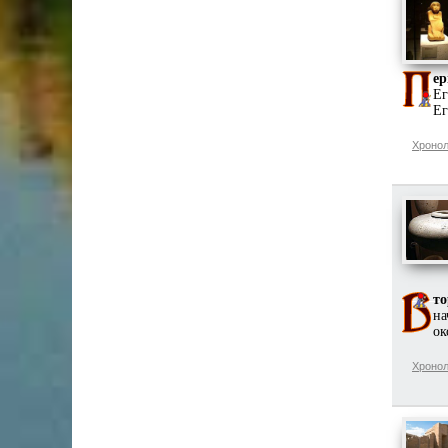
ер
Ег
Ег
Хронол
то
на
ок
Хронол