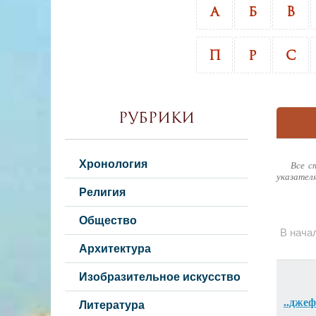
А
Б
В
П
Р
С
Рубрики
Хронология
Все с
указател
Религия
Общество
В нача
Архитектура
Изобразительное искусство
..дже
Литература