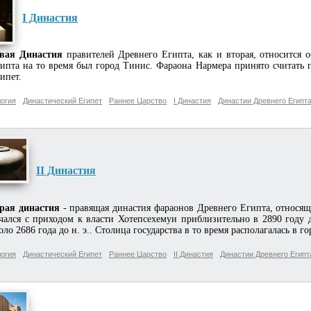
I Династия
вая Династия
правителей Древнего Египта, как и вторая, относится 
ипта на то время был город Тинис. Фараона Нармера принято считат
ипет.
огия
Династический Египет
Раннее Царство
I Династия
Династии Древнего Египт
II Династия
рая династия
- правящая династия фараонов Древнего Египта, относящ
чался с приходом к власти Хотепсехемуи приблизительно в 2890 году 
оло 2686 года до н. э.. Столица государства в то время располагалась в г
огия
Династический Египет
Раннее Царство
II Династия
Династии Древнего Египт