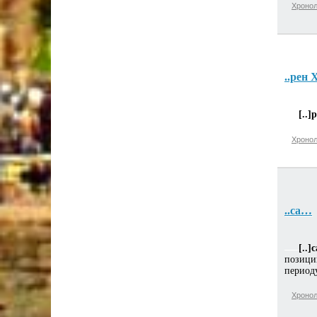
Хронол
..рен 
[..]
Хронол
..са…
[..]с
позици
периоду
Хронол