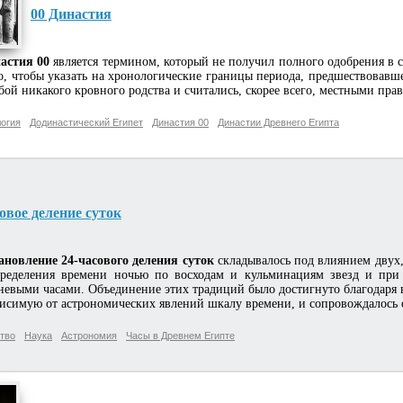
00 Династия
астия 00
является термином, который не получил полного одобрения в 
о, чтобы указать на хронологические границы периода, предшествовав
бой никакого кровного родства и считались, скорее всего, местными пр
огия
Додинастический Египет
Династия 00
Династии Древнего Египта
овое деление суток
ановление 24-часового деления суток
складывалось под влиянием двух,
ределения времени ночью по восходам и кульминациям звезд и при
невыми часами. Объединение этих традиций было достигнуто благодаря 
висимую от астрономических явлений шкалу времени, и сопровождалось
тво
Наука
Астрономия
Часы в Древнем Египте