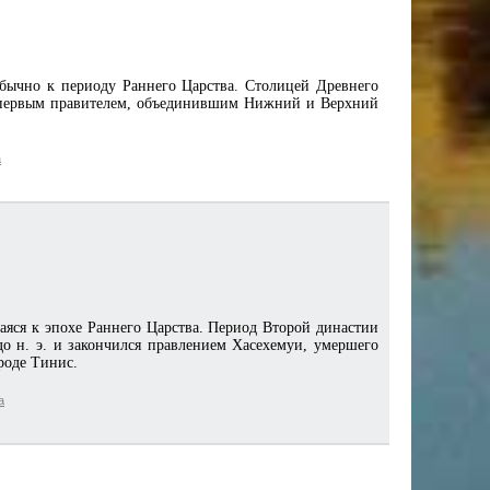
обычно к периоду Раннего Царства. Столицей Древнего
ь первым правителем, объединившим Нижний и Верхний
а
аяся к эпохе Раннего Царства. Период Второй династии
до н. э. и закончился правлением Хасехемуи, умершего
ороде Тинис.
а