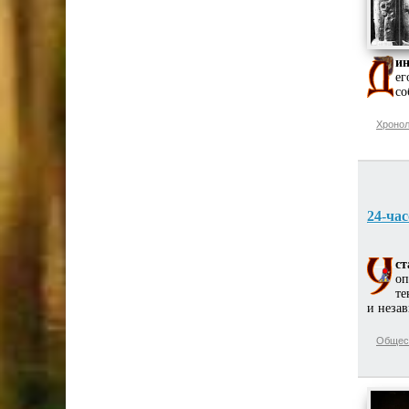
ин
ег
со
Хронол
24-час
ст
оп
те
и неза
Общес