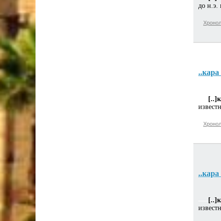
до н.э.
Хронол
..кара 
[..]
извест
Хронол
..кара 
[..]
извест