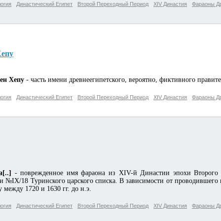
огия
Династический Египет
Второй Переходный Период
XIV Династия
Фараоны Др
Хепу
рен Хепу
- часть имени древнеегипетского, вероятно, фиктивного правит
огия
Династический Египет
Второй Переходный Период
XIV Династия
Фараоны Др
а[..]
- поврежденное имя фараона из XIV-й Династии эпохи Второго П
и №IX/18 Туринского царского списка. В зависимости от проводившего и
 между 1720 и 1630 гг. до н.э.
огия
Династический Египет
Второй Переходный Период
XIV Династия
Фараоны Др