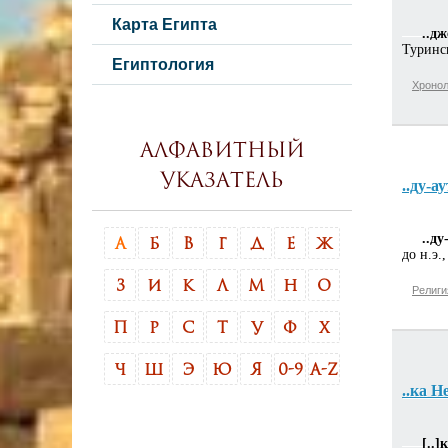
Карта Египта
..д
Туринс
Египтология
Хронол
Алфавитный
указатель
..ду-а
..ду
А
Б
В
Г
Д
Е
Ж
до н.э
З
И
К
Л
М
Н
О
Религи
П
Р
С
Т
У
Ф
Х
Ч
Ш
Э
Ю
Я
0-9
A-Z
..ка Н
[..