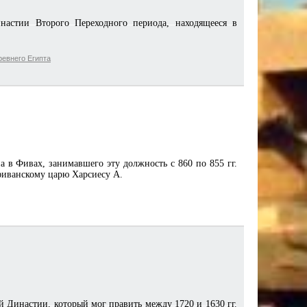
астии Второго Переходного периода, находящееся в
евнего Египта
 в Фивах, занимавшего эту должность с 860 по 855 гг.
 фиванскому царю Харсиесу А.
й Династии, который мог править между 1720 и 1630 гг.