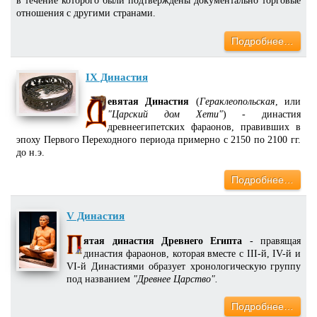
в течение которого были подтверждены документально торговые
отношения с другими странами.
Подробнее…
IX Династия
евятая Династия
(
Гераклеопольская
, или
"Царский дом Хети"
) - династия
древнеегипетских фараонов, правивших в
эпоху Первого Переходного периода примерно с 2150 по 2100 гг.
до н.э.
Подробнее…
V Династия
ятая династия Древнего Египта
- правящая
династия фараонов, которая вместе с III-й, IV-й и
VI-й Династиями образует хронологическую группу
под названием
"Древнее Царство".
Подробнее…