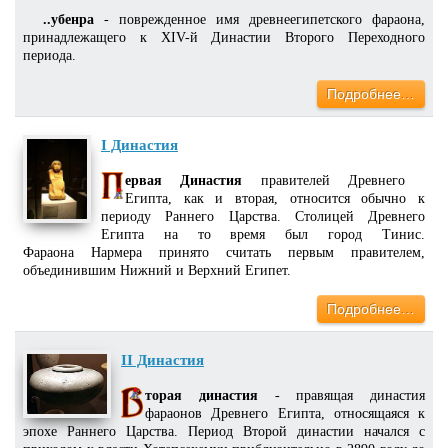
..убенра
- поврежденное имя древнеегипетского фараона,
принадлежащего к XIV-й Династии Второго Переходного
периода.
Подробнее…
I Династия
ервая Династия
правителей Древнего
Египта, как и вторая, относится обычно к
периоду Раннего Царства. Столицей Древнего
Египта на то время был город Тинис.
Фараона Нармера принято считать первым правителем,
объединившим Нижний и Верхний Египет.
Подробнее…
II Династия
торая династия
- правящая династия
фараонов Древнего Египта, относящаяся к
эпохе Раннего Царства. Период Второй династии начался с