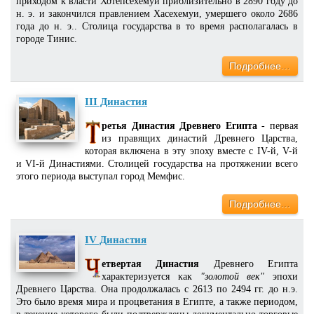
приходом к власти Хотепсехемуи приблизительно в 2890 году до
н. э. и закончился правлением Хасехемуи, умершего около 2686
года до н. э.. Столица государства в то время располагалась в
городе Тинис.
Подробнее…
III Династия
ретья Династия Древнего Египта
- первая
из правящих династий Древнего Царства,
которая включена в эту эпоху вместе с IV-й, V-й
и VI-й Династиями. Столицей государства на протяжении всего
этого периода выступал город Мемфис.
Подробнее…
IV Династия
етвертая Династия
Древнего Египта
характеризуется как
"золотой век"
эпохи
Древнего Царства. Она продолжалась с 2613 по 2494 гг. до н.э.
Это было время мира и процветания в Египте, а также периодом,