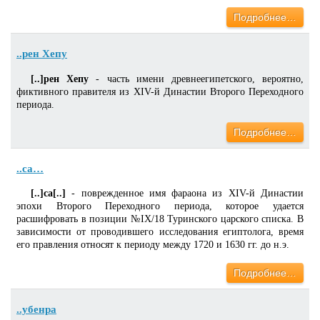
Подробнее…
..рен Хепу
[..]рен Хепу
- часть имени древнеегипетского, вероятно,
фиктивного правителя из XIV-й Династии Второго Переходного
периода.
Подробнее…
..са…
[..]са[..]
- поврежденное имя фараона из XIV-й Династии
эпохи Второго Переходного периода, которое удается
расшифровать в позиции №IX/18 Туринского царского списка. В
зависимости от проводившего исследования египтолога, время
его правления относят к периоду между 1720 и 1630 гг. до н.э.
Подробнее…
..убенра