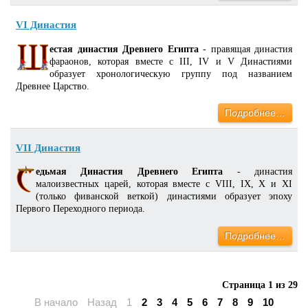
VI Династия
естая династия Древнего Египта
- правящая династия
фараонов, которая вместе с III, IV и V Династиями
образует хронологическую группу под названием
Древнее Царство.
Подробнее…
VII Династия
едьмая Династия Древнего Египта
- династия
малоизвестных царей, которая вместе с VIII, IX, X и XI
(только фиванской веткой) династиями образует эпоху
Первого Переходного периода.
Подробнее…
Страница 1 из 29
В начало
Назад
1
2
3
4
5
6
7
8
9
10