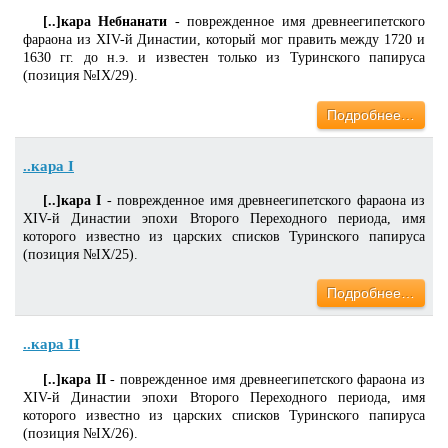
[..]кара Небнанати
- поврежденное имя древнеегипетского
фараона из XIV-й Династии, который мог править между 1720 и
1630 гг. до н.э. и известен только из Туринского папируса
(позиция №IX/29).
Подробнее…
..кара I
[..]кара I
- поврежденное имя древнеегипетского фараона из
XIV-й Династии эпохи Второго Переходного периода, имя
которого известно из царских списков Туринского папируса
(позиция №IX/25).
Подробнее…
..кара II
[..]кара II
- поврежденное имя древнеегипетского фараона из
XIV-й Династии эпохи Второго Переходного периода, имя
которого известно из царских списков Туринского папируса
(позиция №IX/26).