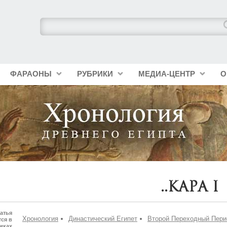
ФАРАОНЫ
РУБРИКИ
МЕДИА-ЦЕНТР
О
..кара I
атья
Хронология
Династический Египет
Второй Переходный Пери
ся в
иках