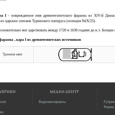
ара I
- поврежденное имя древнеегипетского фараона из XIV-й Динас
 из царских списков Туринского папируса (позиция №IX/25).
оложительно мог царствовать между 1720 и 1630 годами до н.э. Больше о
араона ..кара I из древнеегипетских источников
Тронное имя
убрики
Медиа-центр
огия
Видеоматериалы
Рубрик
я
Форма 
во