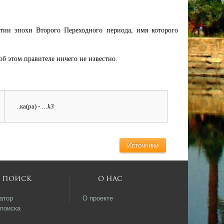
тии эпохи Второго Переходного периода, имя которого
б этом правителе ничего не известно.
..ка(ра)
- …k3
Источники
Поиск
О нас
атор
О проекте
поиска