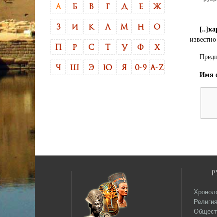
А
Б
В
Г
Д
Е
Ж
З
И
К
Л
М
Н
О
[..]к
известно
П
Р
С
Т
У
Ф
Х
Предп
Ч
Ш
Э
Ю
Я
0-9
A-Z
Имя ф
Р
Хронол
Религи
Общест