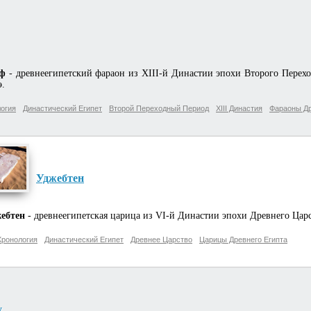
аф
- древнеегипетский фараон из XIII-й Династии эпохи Второго Переход
э.
огия
Династический Египет
Второй Переходный Период
XIII Династия
Фараоны Др
Уджебтен
ебтен
- древнеегипетская царица из VI-й Династии эпохи Древнего Царс
Хронология
Династический Египет
Древнее Царство
Царицы Древнего Египта
у