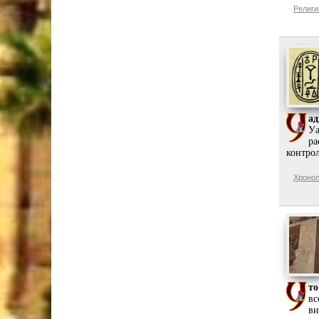
Религи
а
Уа
ра
контро
Хронол
то
вс
ви