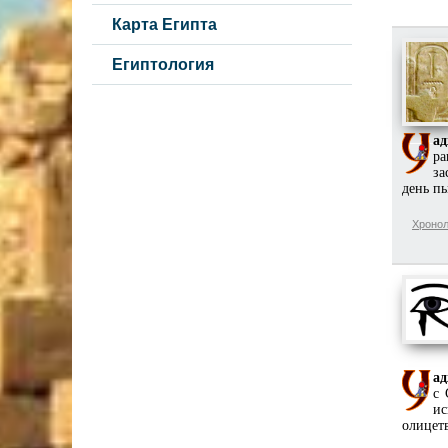
Карта Египта
Египтология
ад
ра
за
день пы
Хронол
ад
с 
ис
олицет