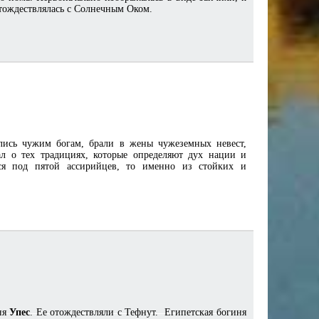
отождествлялась с Солнечным Оком.
ись чужим богам, брали в жены чужеземных невест,
л о тех традициях, которые определяют дух нации и
лся под пятой ассирийцев, то именно из стойких и
ня
Упес
. Ее отождествляли с Тефнут. Египетская богиня