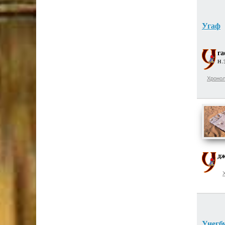
Угаф
г
н.
Хронол
дж
Унегб