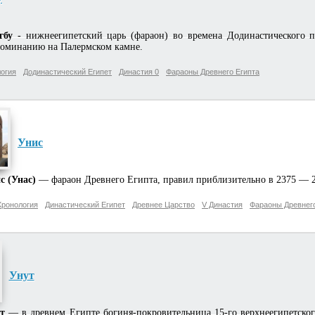
гбу
- нижнеегипетский царь (фараон) во времена Додинастического п
оминанию на Палермском камне.
огия
Додинастический Египет
Династия 0
Фараоны Древнего Египта
Унис
с (Унас)
— фараон Древнего Египта, правил приблизительно в 2375 — 234
Хронология
Династический Египет
Древнее Царство
V Династия
Фараоны Древнего
Унут
т
— в древнем Египте богиня-покровительница 15-го верхнеегипетского