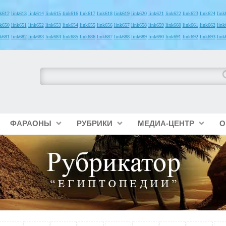
nk612
link613
link614
link615
link616
link617
link618
link619
link620
link621
link622
link623
link624
link
nk650
link651
link652
link653
link654
link655
link656
link657
link658
link659
link660
link661
link662
link
nk681
link682
link683
link684
link685
link686
link687
link688
link689
link690
link691
link692
link693
link
ФАРАОНЫ
РУБРИКИ
МЕДИА-ЦЕНТР
О