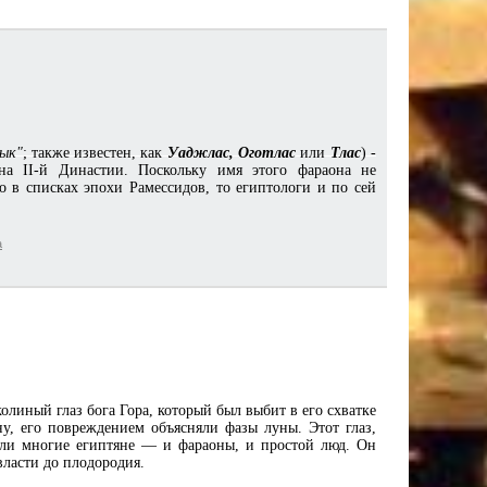
ык"
; также известен, как
Уаджлас, Оготлас
или
Тлас
) -
ена II-й Династии. Поскольку имя этого фараона не
о в списках эпохи Рамессидов, то египтологи и по сей
а
олиный глаз бога Гора, который был выбит в его схватке
у, его повреждением объясняли фазы луны. Этот глаз,
или многие египтяне — и фараоны, и простой люд. Он
власти до плодородия.