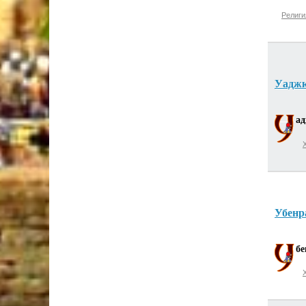
Религи
Уадж
а
Убенр
бе