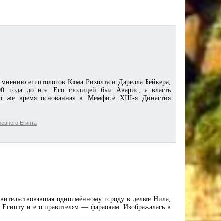
 мнению египтологов Кима Рихолта и Дарелла Бейкера,
0 года до н.э. Его столицей был Аварис, а власть
то же время основанная в Мемфисе XIII-я Династия
евнего Египта
вительствовавшая одноимённому городу в дельте Нила,
у Египту и его правителям — фараонам. Изображалась в