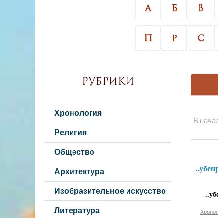
А
Б
В
П
Р
С
Рубрики
Хронология
В нача
Религия
Общество
..убен
Архитектура
Изобразительное искусство
..уб
Литература
Хронол