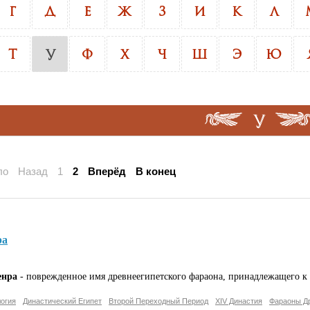
Г
Д
Е
Ж
З
И
К
Л
Т
У
Ф
Х
Ч
Ш
Э
Ю
У
ло
Назад
1
2
Вперёд
В конец
ра
енра
- поврежденное имя древнеегипетского фараона, принадлежащего к
огия
Династический Египет
Второй Переходный Период
XIV Династия
Фараоны Др