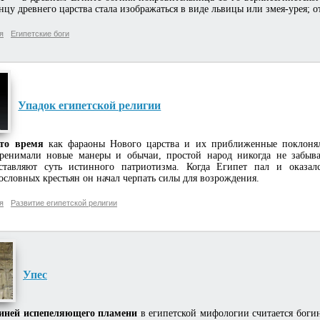
нцу древнего царства стала изображаться в виде львицы или змея-урея; 
я
Египетские боги
Упадок египетской религии
то время
как фараоны Нового царства и их приближенные поклонял
ренимали новые манеры и обычаи, простой народ никогда не забыва
ставляют суть истинного патриотизма. Когда Египет пал и оказа
ословных крестьян он начал черпать силы для возрождения.
я
Развитие египетской религии
Упес
иней испепеляющего пламени
в египетской мифологии считается боги