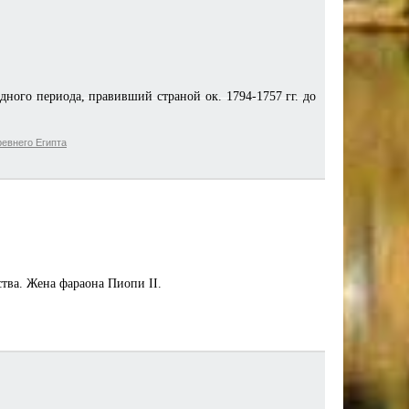
ного периода, правивший страной ок. 1794-1757 гг. до
евнего Египта
тва. Жена фараона Пиопи II.