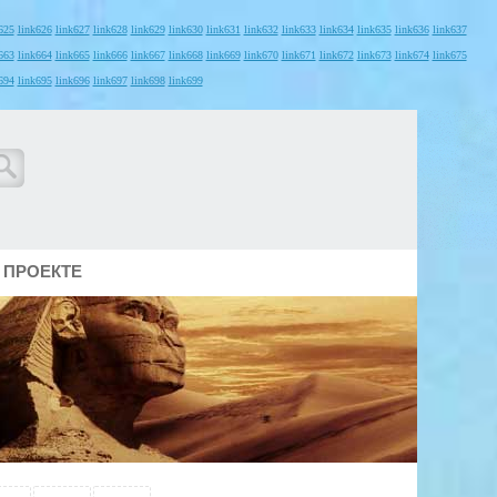
625
link626
link627
link628
link629
link630
link631
link632
link633
link634
link635
link636
link637
663
link664
link665
link666
link667
link668
link669
link670
link671
link672
link673
link674
link675
694
link695
link696
link697
link698
link699
 ПРОЕКТЕ