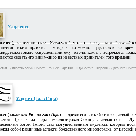
Уадженес
женес
(древнеегипетское
"Уадж-нес"
, что в переводе значит
"свежий яз
ннеегипетский правитель, который, возможно, царствовал во врем
свидетельствовано современными ему источниками, а встречается тольк
таются связать его каким-либо из известных правителей того времени.
огия
Династический Египет
Раннее Царство
II Династия
Фараоны Древнего Египт
Уаджет (Глаз Гора)
жет
(также
око Ра
или
глаз Гора
) — древнеегипетский символ, левый сок
Сетом. Правый глаз Гора символизировал Солнце, а левый глаз — Лун
целённый богом Тотом, стал могущественным амулетом, который нос
ворял собой различные аспекты божественного миропорядка, от царской 