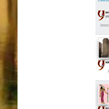
не
уп
Хронол
ни
ну