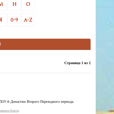
М
Н
О
Я
0-9
A-Z
Страница 1 из 2
 XIV-й Династии Второго Переходного периода.
евнего Египта