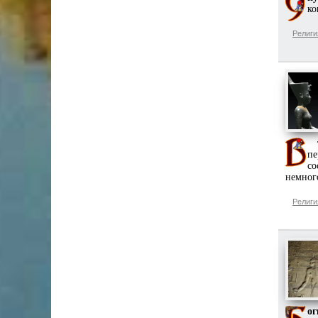
ко
Религи
пе
со
немног
Религи
ог