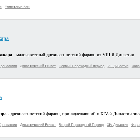
я
Египетские боги
кара
джкара
- малоизвестный древнеегипетский фараон из VIII-й Династии.
Хронология
Династический Египет
Первый Переходный период
VIII Династия
Фара
а
нра
- древнеегипетский фараон, принадлежавший к XIV-й Династии эпо
Хронология
Династический Египет
Второй Переходный Период
XIV Династия
Фара