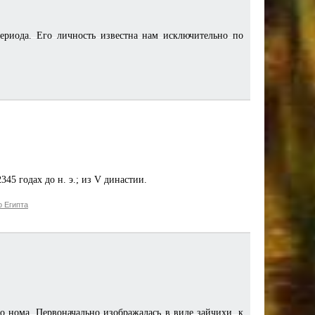
ериода. Его личность известна нам исключительно по
5 годах до н. э.; из V династии.
 Египта
 нома. Первоначально изображалась в виде зайчихи, к