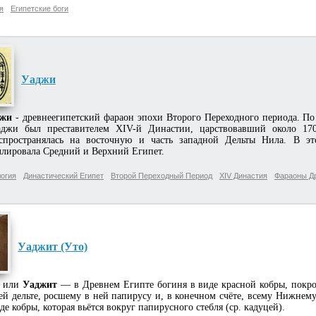
я
Египетские боги
Уаджи
джи
- древнеегипетский фараон эпохи Второго Переходного периода. По
джи был преставителем XIV-й Династии, царствовавший около 170
спространялась на восточную и часть западной Дельты Нила. В э
ллировала Средний и Верхний Египет.
огия
Династический Египет
Второй Переходный Период
XIV Династия
Фараоны Др
Уаджит (Уто)
или
Уаджит
— в Древнем Египте богиня в виде красной кобры, покро
ей дельте, росшему в ней папирусу и, в конечном счёте, всему Нижнем
де кобры, которая вьётся вокруг папирусного стебля (ср. кадуцей).