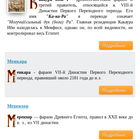
третий правитель, относящийся к VIII-й
Династии Первого Переходного периода. Его
имя
"Ка-ка-Ра"
в переводе означает
"Могучий\сильный дух (бога) Ра"
. Главная резиденция Какаура
Иби находилась в Мемфисе, однако он, по всей видимости, не
контролировал весь Египет.
Подробнее…
Менкара
енкара
- фараон VII-й Династии Первого Переходного
периода, правивший около 2181 года до н.э.
Подробнее…
Меренхор
еренхор
— фараон Древнего Египта, правил в XXII веке до
н. э., из VII династии.
Подробнее…