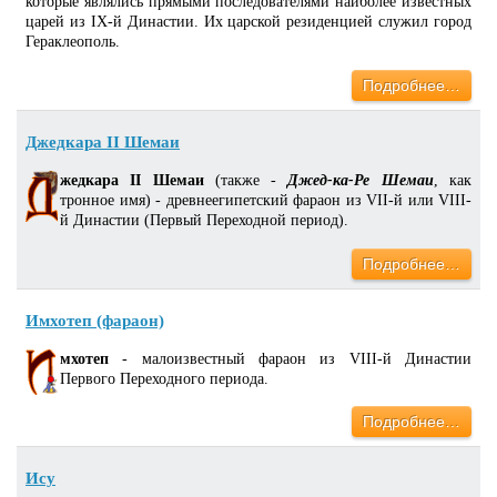
которые являлись прямыми последователями наиболее известных
царей из IX-й Династии. Их царской резиденцией служил город
Гераклеополь.
Подробнее…
Джедкара II Шемаи
жедкара II Шемаи
(также -
Джед-ка-Ре Шемаи
, как
тронное имя) - древнеегипетский фараон из VII-й или VIII-
й Династии (Первый Переходной период).
Подробнее…
Имхотеп (фараон)
мхотеп
- малоизвестный фараон из VIII-й Династии
Первого Переходного периода.
Подробнее…
Ису