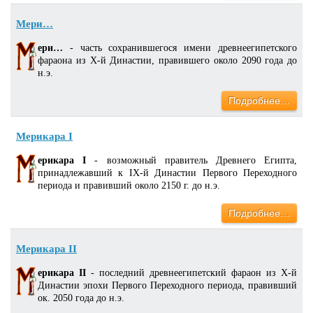
Мери…
ери…
- часть сохранившегося имени древнеегипетского
фараона из X-й Династии, правившего около 2090 года до
н.э.
Подробнее…
Мерикара I
ерикара I
- возможный правитель Древнего Египта,
принадлежавший к IX-й Династии Первого Переходного
периода и правивший около 2150 г. до н.э.
Подробнее…
Мерикара II
ерикара II
- последний древнеегипетский фараон из X-й
Династии эпохи Первого Переходного периода, правивший
ок. 2050 года до н.э.