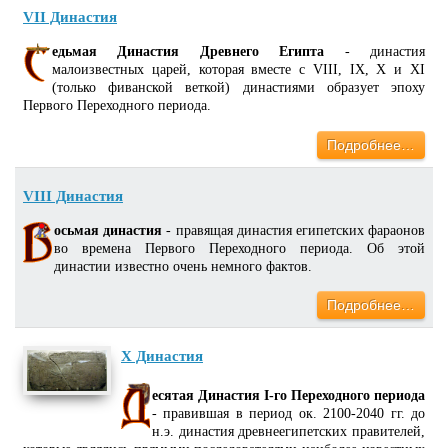
VII Династия
едьмая Династия Древнего Египта
- династия
малоизвестных царей, которая вместе с VIII, IX, X и XI
(только фиванской веткой) династиями образует эпоху
Первого Переходного периода.
Подробнее…
VIII Династия
осьмая династия
- правящая династия египетских фараонов
во времена Первого Переходного периода. Об этой
династии известно очень немного фактов.
Подробнее…
X Династия
есятая Династия I-го Переходного периода
- правившая в период ок. 2100-2040 гг. до
н.э. династия древнеегипетских правителей,