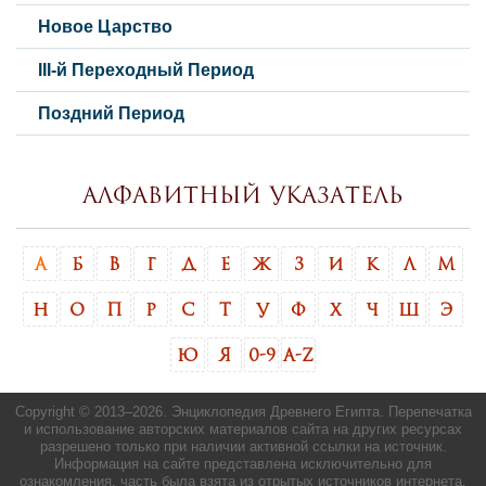
Новое Царство
III-й Переходный Период
Поздний Период
Алфавитный указатель
А
Б
В
Г
Д
Е
Ж
З
И
К
Л
М
Н
О
П
Р
С
Т
У
Ф
Х
Ч
Ш
Э
Ю
Я
0-9
A-Z
Copyright © 2013–
2026. Энциклопедия Древнего Египта. Перепечатка
и использование авторских материалов сайта на других ресурсах
разрешено только при наличии активной ссылки на источник.
Информация на сайте представлена исключительно для
ознакомления, часть была взята из отрытых источников интернета.