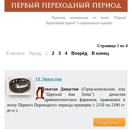
ПЕРВЫЙ ПЕРЕХОДНЫЙ ПЕРИОД
Перечень материалов по теме "Первый
Переходный период" в алфавитном порядке
Страница 1 из 4
В начало
Назад
1
2
3
4
Вперёд
В конец
IX Династия
евятая Династия
(
Гераклеопольская
, или
"Царский дом Хети"
) - династия
древнеегипетских фараонов, правивших в
эпоху Первого Переходного периода примерно с 2150 по 2100 гг.
до н.э.
Подробнее…