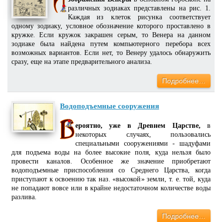
различных зодиаках представлены на рис. 1.
Каждая из клеток рисунка соответствует
одному зодиаку, условное обозначение которого проставлено в
кружке. Если кружок закрашен серым, то Венера на данном
зодиаке была найдена путем компьютерного перебора всех
возможных вариантов. Если нет, то Венеру удалось обнаружить
сразу, еще на этапе предварительного анализа.
Подробнее…
Водоподъемные сооружения
ероятно, уже в Древнем Царстве,
в
некоторых случаях, пользовались
специальными сооружениями - шадуфами
для подъема воды на более высокие поля, куда нельзя было
провести каналов. Особенное же значение приобретают
водоподъемные приспособления со Среднего Царства, когда
приступают к освоению так наз. «высокой» земли, т. е. той, куда
не попадают вовсе или в крайне недостаточном количестве воды
разлива.
Подробнее…