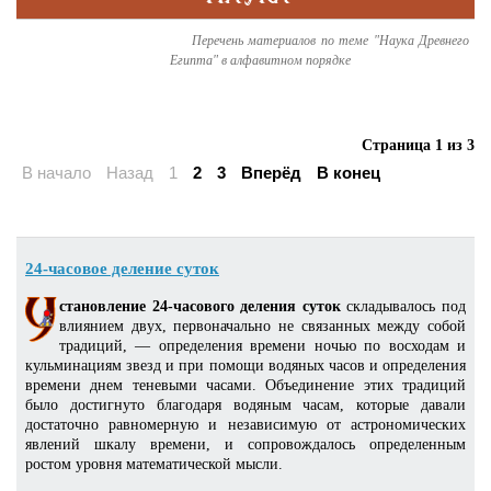
Перечень материалов по теме "Наука Древнего
Египта" в алфавитном порядке
Страница 1 из 3
В начало
Назад
1
2
3
Вперёд
В конец
24-часовое деление суток
становление 24-часового деления суток
складывалось под
влиянием двух, первоначально не связанных между собой
традиций, — определения времени ночью по восходам и
кульминациям звезд и при помощи водяных часов и определения
времени днем теневыми часами. Объединение этих традиций
было достигнуто благодаря водяным часам, которые давали
достаточно равномерную и независимую от астрономических
явлений шкалу времени, и сопровождалось определенным
ростом уровня математической мысли.