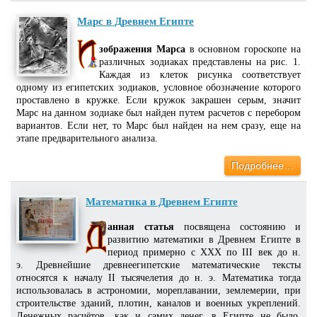
Марс в Древнем Египте
зображения Марса
в основном гороскопе на
различных зодиаках представлены на рис. 1.
Каждая из клеток рисунка соответствует
одному из египетских зодиаков, условное обозначение которого
проставлено в кружке. Если кружок закрашен серым, значит
Марс на данном зодиаке был найден путем расчетов с перебором
вариантов. Если нет, то Марс был найден на нем сразу, еще на
этапе предварительного анализа.
Подробнее…
Математика в Древнем Египте
анная статья
посвящена состоянию и
развитию математики в Древнем Египте в
период примерно с XXX по III век до н.
э. Древнейшие древнеегипетские математические тексты
относятся к началу II тысячелетия до н. э. Математика тогда
использовалась в астрономии, мореплавании, землемерии, при
строительстве зданий, плотин, каналов и военных укреплений.
Денежных расчётов, как и самих денег, в Египте не было.