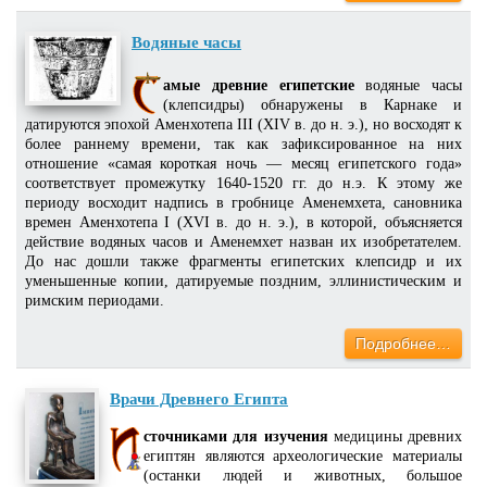
Водяные часы
амые древние египетские
водяные часы
(клепсидры) обнаружены в Карнаке и
датируются эпохой Аменхотепа III (XIV в. до н. э.), но восходят к
более раннему времени, так как зафиксированное на них
отношение «самая короткая ночь — месяц египетского года»
соответствует промежутку 1640-1520 гг. до н.э. К этому же
периоду восходит надпись в гробнице Аменемхета, сановника
времен Аменхотепа I (XVI в. до н. э.), в которой, объясняется
действие водяных часов и Аменемхет назван их изобретателем.
До нас дошли также фрагменты египетских клепсидр и их
уменьшенные копии, датируемые поздним, эллинистическим и
римским периодами.
Подробнее…
Врачи Древнего Египта
сточниками для изучения
медицины древних
египтян являются археологические материалы
(останки людей и животных, большое