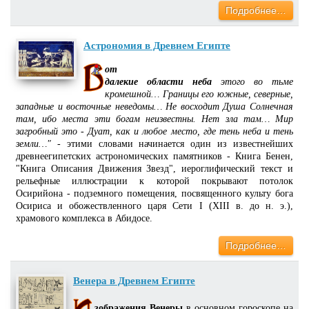
Подробнее…
Астрономия в Древнем Египте
от
далекие области неба
этого во тьме
кромешной… Границы его южные, северные,
западные и восточные неведомы… Не восходит Душа Солнечная
там, ибо места эти богам неизвестны. Нет зла там… Мир
загробный это - Дуат, как и любое место, где тень неба и тень
земли…"
- этими словами начинается один из известнейших
древнеегипетских астрономических памятников - Книга Бенен,
"Книга Описания Движения Звезд", иероглифический текст и
рельефные иллюстрации к которой покрывают потолок
Осирийона - подземного помещения, посвященного культу бога
Осириса и обожествленного царя Сети I (XIII в. до н. э.),
храмового комплекса в Абидосе.
Подробнее…
Венера в Древнем Египте
зображения Венеры
в основном гороскопе на