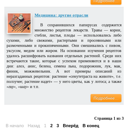
Подробнее…
Медицина: другие отрасли
В сохранившихся папирусах содержится
множество рецептов лекарств. Травы — корни,
стебли, листья, плоды — использовались либо
сухими, либо свежими, растертыми и просеянными или
размоченными и прокипяченными. Они смешивались с пивом,
уксусом, медом или жиром. На основании изучения рецептов
удалось расшифровать названия отдельных растений. Среди них
встречаются такие, которые с успехом применяются и в наши
дни: алоэ, анис, белена, семена льна, подорожник, лук, мак,
финик, можжевельник. А вот примеры описаний из
неразгаданных рецептов: растение «сенутетраста на животе», т.е.
ползучее; растение надет» — у него цветы, как у лотоса; а также
«гиу»
,
«шау»
и т.п.
Подробнее…
Страница 1 из 3
В начало
Назад
1
2
3
Вперёд
В конец