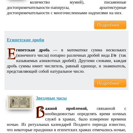
количество мумий), письменные
достопримечательности-папирусы, архитектурные
достопримечательности с многочисленными надписями на них.
Подробнее…
Египетские дроби
гипетская дробь
— в математике сумма нескольких
(конечного числа) попарно различных дробей вида
1/n
(так
называемых аликвотных дробей). Другими словами, каждая
дробь суммы имеет числитель, равный единице, и знаменатель,
представляющий собой натуральное число.
Подробнее…
Звездные часы
ажной проблемой,
связанной с
необходимостью определять время ночных
служб в храмах, было измерение времени
ночью. Из ритуальных календарей Позднего периода известно,
что некоторые праздники в египетских храмах отмечались ночью,