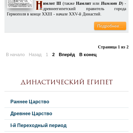
имлот III
(также
Намлит
или
Нимлот D
) -
древнеегипетский правитель города
Гермополя в конце XXIII - начале XXV-й Династий.
Подробнее…
Страница 1 из 2
В начало
Назад
1
2
Вперёд
В конец
Династический Египет
Раннее Царство
Древнее Царство
I-й Переходный период