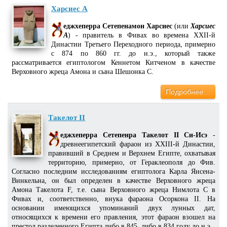
Харсиес A
еджхеперра Сетепенамон Харсиес
(или
Харсиес
А
) - правитель в Фивах во времена XXII-й
Династии Третьего Переходного периода, примерно
с 874 по 860 гг. до н.э., который также
рассматривается египтологом Кеннетом Китченом в качестве
Верховного жреца Амона и сына Шешонка С.
Подробнее…
Такелот II
еджхеперра Сетепенра Такелот II Си-Исэ
-
древнеегипетский фараон из XXIII-й Династии,
правивший в Среднем и Верхнем Египте, охватывая
территорию, примерно, от Гераклеополя до Фив.
Согласно последним исследованиям египтолога Карла Янсена-
Винкельна, он был определен в качестве Верховного жреца
Амона Такелота F, т.е. сына Верховного жреца Нимлота С в
Фивах и, соответственно, внука фараона Осоркона II. На
основании имеющихся упоминаний двух лунных дат,
относящихся к времени его правления, этот фараон взошел на
престол разделенного Египта либо в 845, либо в 834 году до н.э.