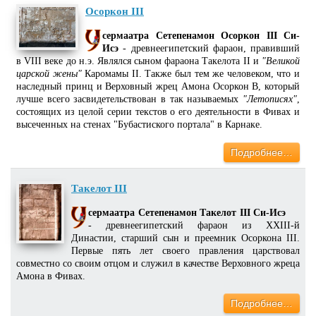
Осоркон III
сермаатра Сетепенамон Осоркон III Си-
Исэ
- древнеегипетский фараон, правивший
в VIII веке до н.э. Являлся сыном фараона Такелота II и
"Великой
царской жены"
Каромамы II. Также был тем же человеком, что и
наследный принц и Верховный жрец Амона Осоркон B, который
лучше всего засвидетельствован в так называемых
"Летописях"
,
состоящих из целой серии текстов о его деятельности в Фивах и
высеченных на стенах "Бубастиского портала" в Карнаке.
Подробнее…
Такелот III
сермаатра Сетепенамон Такелот III Си-Исэ
- древнеегипетский фараон из XXIII-й
Династии, старший сын и преемник Осоркона III.
Первые пять лет своего правления царствовал
совместно со своим отцом и служил в качестве Верховного жреца
Амона в Фивах.
Подробнее…