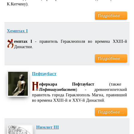
К.Китчену).
Подробнее…
Хемптах I
емптах I
- правитель Гераклеополя во времена XXIII-й
Династии.
Подробнее…
Пефтаубаст
еферкара Пефтаубаст
(также
Пефтиауэмбастет
) - древнеегипетский
правитель города Гераклеополь Магна, правивший
во времена XXIII-й и XXV-й Династий.
Подробнее…
Нимлот III