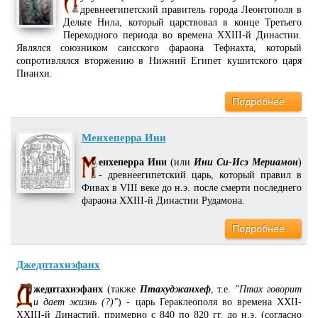
древнеегипетский правитель города Леонтополя в
Дельте Нила, который царствовал в конце Третьего
Переходного периода во времена XXIII-й Династии.
Являлся союзником саисского фараона Тефнахта, который
сопротивлялся вторжению в Нижний Египет кушитского царя
Пианхи.
Подробнее…
Менхеперра Ини
енхеперра Ини
(или
Ини Си-Исэ Мериамон
)
- древнеегипетский царь, который правил в
Фивах в VIII веке до н.э. после смерти последнего
фараона XXIII-й Династии Рудамона.
Подробнее…
Джедптахиэфанх
жедптахиэфанх
(также
Птахуджанхеф
, т.е.
"Птах говорит
и дает жизнь (?)"
) - царь Гераклеополя во времена XXII-
XXIII-й Династий, примерно с 840 по 820 гг. до н.э. (согласно