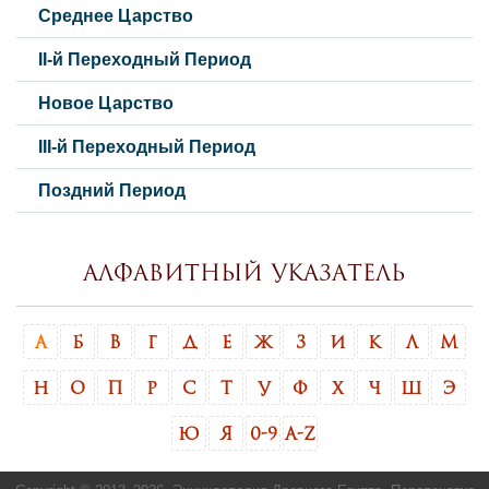
Среднее Царство
II-й Переходный Период
Новое Царство
III-й Переходный Период
Поздний Период
Алфавитный указатель
А
Б
В
Г
Д
Е
Ж
З
И
К
Л
М
Н
О
П
Р
С
Т
У
Ф
Х
Ч
Ш
Э
Ю
Я
0-9
A-Z