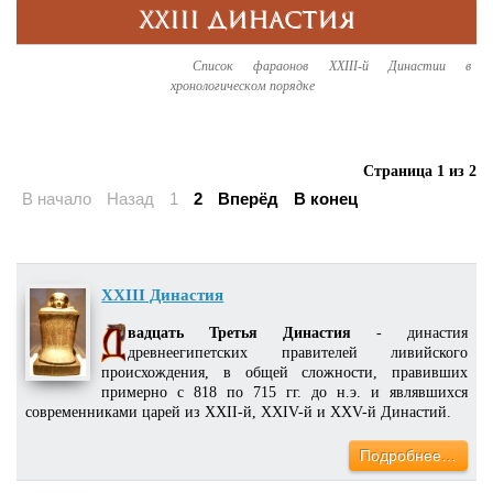
XXIII ДИНАСТИЯ
Список фараонов XXIII-й Династии в
хронологическом порядке
Страница 1 из 2
В начало
Назад
1
2
Вперёд
В конец
XXIII Династия
вадцать Третья Династия
- династия
древнеегипетских правителей ливийского
происхождения, в общей сложности, правивших
примерно с 818 по 715 гг. до н.э. и являвшихся
современниками царей из XXII-й, XXIV-й и XXV-й Династий.
Подробнее…