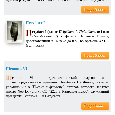
Подробнее…
Петубаст I
етубаст I
(также
Педубаст I, Падибастет I
или
Петубастис I
) - фараон Верхнего Египта,
царствовавший в IX веке до н.э., во времена XXIII-
й Династии.
Подробнее…
Шешонк VI
ешонк VI
- древнеегипетский фараон и
непосредственный преемник Петубаста I в Фивах, согласно
упоминанию в
"Письме к фараону"
, автором которого является
писарь Хор IX (статуя CG 42226 в Каирском музее), служивший
при царях Осорконе II и Петубасте I.
Подробнее…