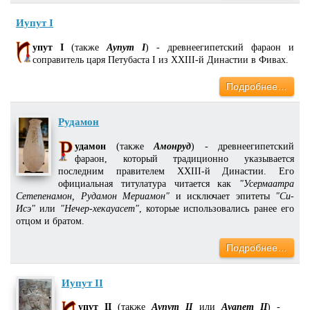
Иупут I
упут I
(также
Аупут I
) - древнеегипетский фараон и
соправитель царя Петубаста I из XXIII-й Династии в Фивах.
Подробнее…
Рудамон
удамон
(также
Амонруд
) - древнеегипетский
фараон, который традиционно указывается
последним правителем XXIII-й Династии. Его
официальная титулатура читается как
"Усермаатра
Сетепенамон, Рудамон Мериамон"
и исключает эпитеты
"Си-
Исэ"
или
"Нечер-хекауасет"
, которые использовались ранее его
отцом и братом.
Подробнее…
Иупут II
упут II
(также
Аупут II
или
Ауапет II
) -