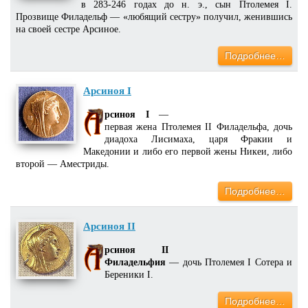
в 283-246 годах до н. э., сын Птолемея I.
Прозвище Филадельф — «любящий сестру» получил, женившись
на своей сестре Арсиное.
Подробнее…
Арсиноя I
рсиноя I
—
первая жена Птолемея II Филадельфа, дочь
диадоха Лисимаха, царя Фракии и
Македонии и либо его первой жены Никеи, либо
второй — Аместриды.
Подробнее…
Арсиноя II
рсиноя II
Филадельфия
— дочь Птолемея I Сотера и
Береники I.
Подробнее…