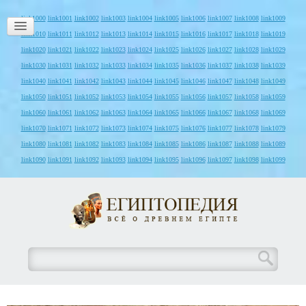
link1000
link1001
link1002
link1003
link1004
link1005
link1006
link1007
link1008
link1009
link1010
link1011
link1012
link1013
link1014
link1015
link1016
link1017
link1018
link1019
link1020
link1021
link1022
link1023
link1024
link1025
link1026
link1027
link1028
link1029
link1030
link1031
link1032
link1033
link1034
link1035
link1036
link1037
link1038
link1039
link1040
link1041
link1042
link1043
link1044
link1045
link1046
link1047
link1048
link1049
link1050
link1051
link1052
link1053
link1054
link1055
link1056
link1057
link1058
link1059
link1060
link1061
link1062
link1063
link1064
link1065
link1066
link1067
link1068
link1069
link1070
link1071
link1072
link1073
link1074
link1075
link1076
link1077
link1078
link1079
link1080
link1081
link1082
link1083
link1084
link1085
link1086
link1087
link1088
link1089
link1090
link1091
link1092
link1093
link1094
link1095
link1096
link1097
link1098
link1099