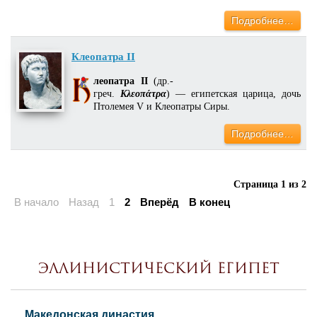
Подробнее…
Клеопатра II
леопатра II
(др.-
греч.
Κλεοπάτρα
) — египетская царица, дочь
Птолемея V и Клеопатры Сиры.
Подробнее…
Страница 1 из 2
В начало
Назад
1
2
Вперёд
В конец
Эллинистический Египет
Македонская династия