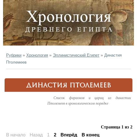
»
»
»
Рубрики
Хронология
Эллинистический Египет
Династия
Птолемеев
ДИНАСТИЯ ПТОЛЕМЕЕВ
Список фараонов и цариц из династии
Птолемеев в хронологическом порядке
Страница 1 из 2
В начало
Назад
1
2
Вперёд
В конец