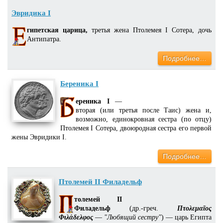
Эвридика I
гипетская царица,
третья жена Птолемея I Сотера, дочь
Антипатра.
Подробнее…
Береника I
ереника I
—
вторая (или третья после Таис) жена и,
возможно, единокровная сестра (по отцу)
Птолемея I Сотера, двоюродная сестра его первой
жены Эвридики I.
Подробнее…
Птолемей II Филадельф
толемей II
Филадельф
(др.-греч.
Πτολεμαῖος
Φιλάδελφος
—
"Любящий сестру"
) — царь Египта