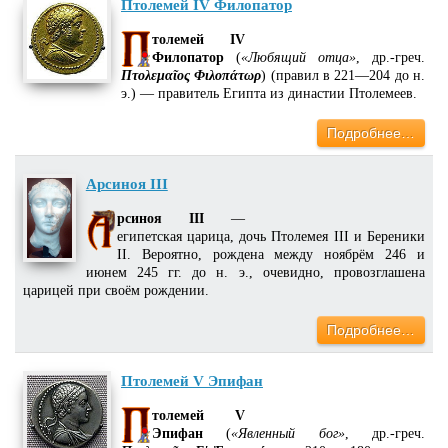
Птолемей IV Филопатор
толемей IV
Филопатор
(
«Любящий отца»
, др.-греч.
Πτολεμαῖος Φιλοπάτωρ
) (правил в 221—204 до н.
э.) — правитель Египта из династии Птолемеев.
Подробнее…
Арсиноя III
рсиноя III
—
египетская царица, дочь Птолемея III и Береники
II. Вероятно, рождена между ноябрём 246 и
июнем 245 гг. до н. э., очевидно, провозглашена
царицей при своём рождении.
Подробнее…
Птолемей V Эпифан
толемей V
Эпифан
(
«Явленный бог»
, др.-греч.