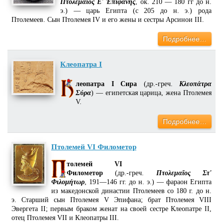
Πτολεμαῖος Ε' Ἐπιφανής
, ок. 210 — 180 гг до н.
э.) — царь Египта (с 205 до н. э.) рода
Птолемеев. Сын Птолемея IV и его жены и сестры Арсинои III.
Подробнее…
Клеопатра I
леопатра I Сира
(др.-греч.
Κλεοπάτρα
Σύρα
) — египетская царица, жена Птолемея
V.
Подробнее…
Птолемей VI Филометор
толемей VI
Филометор
(др.-греч.
Πτολεμαῖος Στ'
Φιλομήτωρ
, 191—146 гг. до н. э.) — фараон Египта
из македонской династии Птолемеев со 180 г. до н.
э. Старший сын Птолемея V Эпифана; брат Птолемея VIII
Эвергета II; первым браком женат на своей сестре Клеопатре II,
отец Птолемея VII и Клеопатры III.