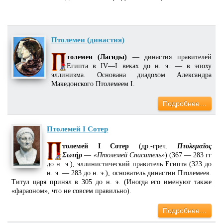
Птолемеи (династия)
толемеи (Лагиды)
— династия правителей
Египта в IV—I веках до н. э. — в эпоху
эллинизма. Основана диадохом Александра
Македонского Птолемеем I.
Подробнее…
Птолемей I Сотер
толемей I Сотер
(др.-греч.
Πτολεμαῖος
Σωτήρ
—
«Птолемей Спаситель»
) (367 — 283 гг
до н. э.), эллинистический правитель Египта (323 до
н. э. — 283 до н. э.), основатель династии Птолемеев.
Титул царя принял в 305 до н. э. (Иногда его именуют также
«фараоном», что не совсем правильно).
Подробнее…