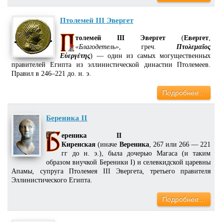
Птолемей III Эвергет
толемей III Эвергет
(
Евергет
,
«Благодетель»
, греч.
Πτολεμαῖος
Εὐεργέτης
) — один из самых могущественных
правителей Египта из эллинистической династии Птолемеев.
Правил в 246–221 до. н. э.
Подробнее…
Береника II
ереника II
Киренская
(иначе
Вереника
, 267 или 266 — 221
гг до н. э.), была дочерью Магаса (и таким
образом внучкой Береники I) и селевкидской царевны
Апамы, супруга Птолемея III Эвергета, третьего правителя
Эллинистического Египта.
Подробнее…