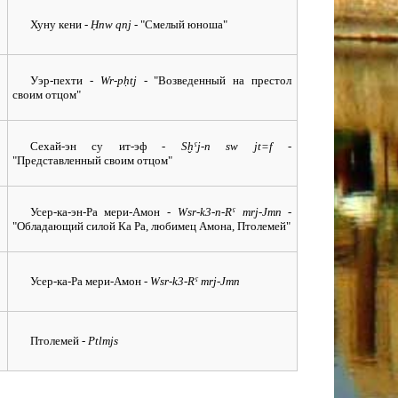
Хуну кени
- Ḥnw qnj -
"Смелый юноша"
Уэр-пехти
- Wr-pḥtj -
"Возведенный на престол
своим отцом"
Сехай-эн су ит-эф
- Sḫˁj-n sw jt=f -
"Представленный своим отцом"
Усер-ка-эн-Ра мери-Амон
- Wsr-k3-n-Rˁ mrj-Jmn -
"Обладающий силой Ка Ра, любимец Амона, Птолемей"
Усер-ка-Ра мери-Амон
- Wsr-k3-Rˁ mrj-Jmn
Птолемей
- Ptlmjs