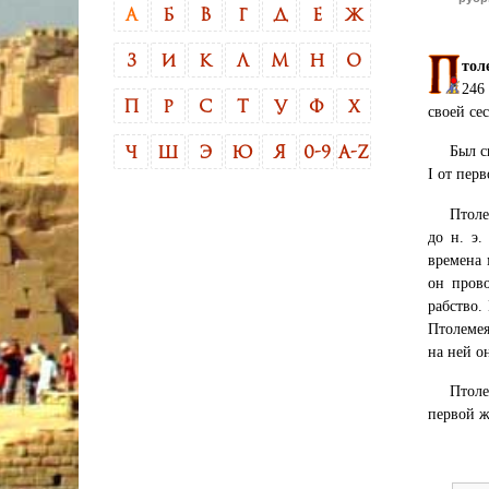
А
Б
В
Г
Д
Е
Ж
З
И
К
Л
М
Н
О
тол
246
П
Р
С
Т
У
Ф
Х
своей се
Был с
Ч
Ш
Э
Ю
Я
0-9
A-Z
I от пер
Птоле
до н. э.
времена 
он пров
рабство.
Птолемея
на ней о
Птоле
первой ж