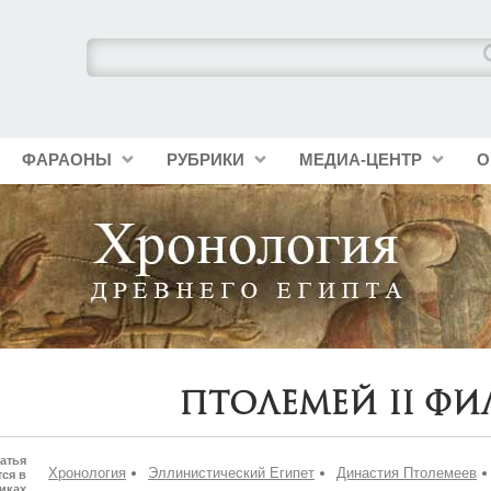
ФАРАОНЫ
РУБРИКИ
МЕДИА-ЦЕНТР
О
Птолемей II Фи
атья
Хронология
Эллинистический Египет
Династия Птолемеев
ся в
иках