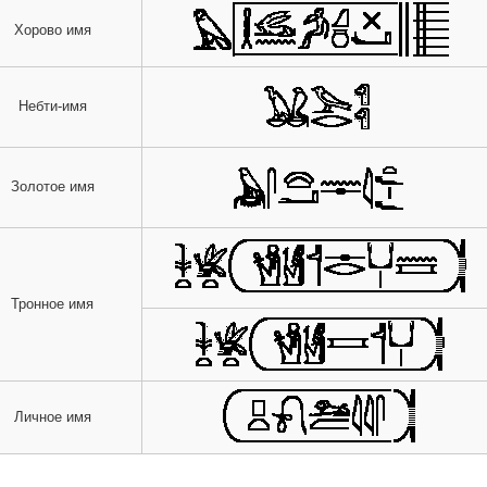
Хорово имя
Небти-имя
Золотое имя
Тронное имя
Личное имя