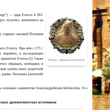
тру"
) — царь Египта в 283-
тру» получил, женившись на
од старших сыновей Птолемея
го Египта. При нём с 273 г.
й, вероятно, в последующие
 правителя Египта.[1] Также
Камея с образом птолемея II
етил обращать свободных в
овав культы своих родителей
I, вдовы Лисимаха (женитьбе
ла основана знаменитая Александрийская библиотека. Его
азных древнеегипетских источников