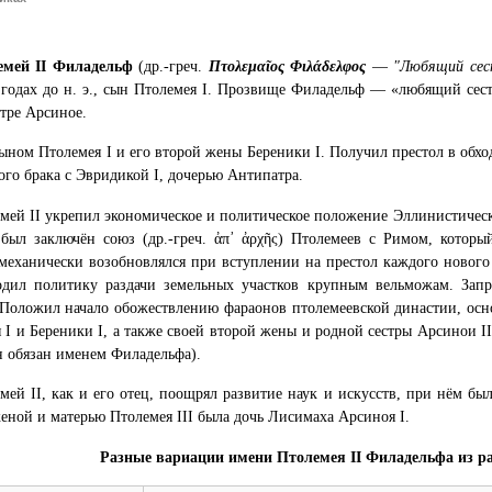
емей II Филадельф
(др.-греч.
Πτολεμαῖος Φιλάδελφος
—
"Любящий сес
 годах до н. э., сын Птолемея I. Прозвище Филадельф — «любящий сес
стре Арсиное.
ыном Птолемея I и его второй жены Береники I. Получил престол в обх
вого брака с Эвридикой I, дочерью Антипатра.
мей II укрепил экономическое и политическое положение Эллинистическо
 был заключён союз (др.-греч. ἀπ᾿ ἀρχῆς) Птолемеев с Римом, которы
механически возобновлялся при вступлении на престол каждого нового
одил политику раздачи земельных участков крупным вельможам. Запр
 Положил начало обожествлению фараонов птолемеевской династии, осн
 I и Береники I, а также своей второй жены и родной сестры Арсинои I
н обязан именем Филадельфа).
мей II, как и его отец, поощрял развитие наук и искусств, при нём бы
еной и матерью Птолемея III была дочь Лисимаха Арсиноя I.
Разные вариации имени Птолемея II Филадельфа из р