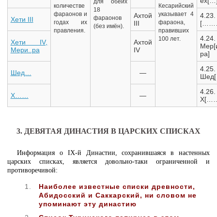
ех[…
для обеих
количестве
Кесарийский
18
фараонов и
указывает 4
Ахтой
4.23.
фараонов
Хети III
годах их
фараона,
III
[……
(без имён).
правления.
правивших
4.24.
100 лет.
Хети IV,
Ахтой
Мер[
Мери..ра
IV
ра]
4.25.
Шед…
—
Шед[
4.26.
Х……
—
Х[…
3. ДЕВЯТАЯ ДИНАСТИЯ В ЦАРСКИХ СПИСКАХ
Информация о IX-й Династии, сохранившаяся в настенных
царских списках, является довольно-таки ограниченной и
противоречивой:
Наиболее известные списки древности,
Абидосский и Саккарский, ни словом не
упоминают эту династию