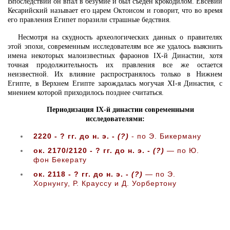
Впоследствии он впал в безумие и был съеден крокодилом. Евсевий
Кесарийский называет его царем Октоисом и говорит, что во время
его правления Египет поразили страшные бедствия.
Несмотря на скудность археологических данных о правителях
этой эпохи, современным исследователям все же удалось выяснить
имена некоторых малоизвестных фараонов IX-й Династии, хотя
точная продолжительность их правления все же остается
неизвестной. Их влияние распространялось только в Нижнем
Египте, в Верхнем Египте зарождалась могучая XI-я Династия, с
мнением которой приходилось позднее считаться.
Периодизация IX-й династии современными
исследователями:
2220 - ? гг. до н. э. -
(?)
- по Э. Бикерману
ок. 2170/2120 - ? гг. до н. э. -
(?)
— по Ю.
фон Бекерату
ок. 2118 - ? гг. до н. э. -
(?)
— по Э.
Хорнунгу, Р. Крауссу и Д. Уорбертону