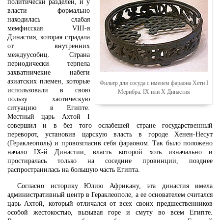
политически разделен, и у
власти формально
находилась слабая
мемфисская VIII-я
Династия, которая страдала
от внутренних
междуусобиц. Страна
периодически терпела
захватничекие набеги
азиатских племен, которые
Фильтр для сосуда с именем фараона Хети I
использовали в свою
Мерибра. IX или X Династия
пользу хаотическую
ситуацию в Египте.
Местный царь Ахтой I
совершил и в без того ослабешей стране государственный
переворот, установив царскую власть в городе Хенен-Несут
(Гераклеополь) и провозгласив себя фараоном. Так было положено
начало IX-й Династии, власть которой хоть изначально и
простиралась только на соседние провинции, позднее
распространилась на большую часть Египта.
Согласно историку Юлию Африкану, эта династия имела
административный центр в Гераклеополе, а ее основателем считался
царь Ахтой, который отличался от всех своих предшественников
особой жестокостью, вызывая горе и смуту во всем Египте.