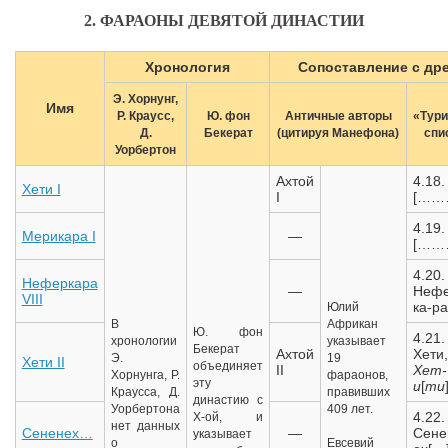
2. ФАРАОНЫ ДЕВЯТОЙ ДИНАСТИИ
Хронология
Сопоставление с др
Э. Хорнунг,
Имя
Р. Краусс,
Ю. фон
Античные авторы
«Тури
Д.
Бекерат
(цитируя Манефона)
спи
Уорбертон
Ахтой
4.18.
Хети I
I
[……
4.19.
Мерикара I
—
[……
4.20.
Неферкара
—
Нефе
VIII
ка-ра
Юлий
В
Африкан
Ю. фон
4.21.
хронологии
указывает
Бекерат
Ахтой
Хети,
Э.
19
Хети II
объединяет
II
Хет-
Хорнунга, Р.
фараонов,
эту
и
[
ти
Краусса, Д.
правивших
династию с
Уорбертона
409 лет.
4.22.
X-ой, и
нет данных
Сененех…
—
Сене
указывает
о
Евсевий