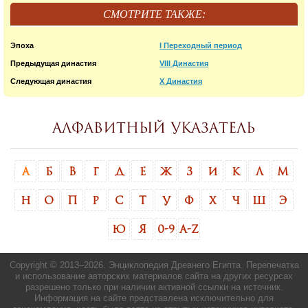
СМОТРИТЕ ТАКЖЕ:
Эпоха
I Переходный период
Предыдущая династия
VIII Династия
Следующая династия
X Династия
Алфавитный указатель
А
Б
В
Г
Д
Е
Ж
З
И
К
Л
М
Н
О
П
Р
С
Т
У
Ф
Х
Ч
Ш
Э
Ю
Я
0-9
A-Z
Copyright © 2013–
2026. Энциклопедия Древнего Египта. Перепечатка
и использование авторских материалов сайта на других ресурсах
разрешено только при наличии активной ссылки на источник.
Информация на сайте представлена исключительно для