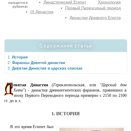
Династический Египет
Хронология
находится в
рубриках
Первый Переходный период
IX Династия
Династии Древнего Египта
Содержание статьи
История
Фараоны Девятой династии
Девятая Династия в царских списках
евятая Династия
(
Гераклеопольская
, или
"Царский дом
Хети"
) - династия древнеегипетских фараонов, правивших в
эпоху Первого Переходного периода примерно с 2150 по 2100
гг. до н.э.
1. ИСТОРИЯ
В это время Египет был