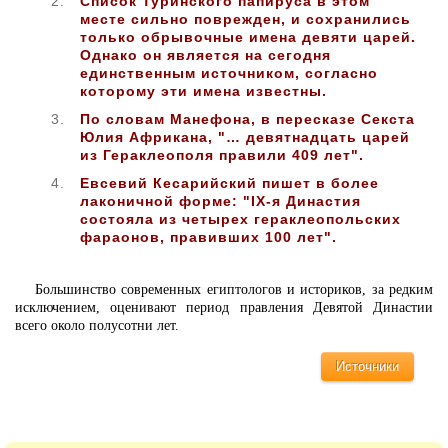
Список Туринского папируса в этом
месте сильно поврежден, и сохранились
только обрывочные имена девяти царей.
Однако он является на сегодня
единственным источником, согласно
которому эти имена известны.
По словам Манефона, в пересказе Секста
Юлия Африкана, "… девятнадцать царей
из Гераклеополя правили 409 лет".
Евсевий Кесарийский пишет в более
лаконичной форме: "IX-я Династия
состояла из четырех гераклеопольских
фараонов, правивших 100 лет".
Большинство современных египтологов и историков, за редким
исключением, оценивают период правления Девятой Династии
всего около полусотни лет.
Источники