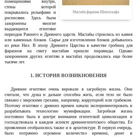
помещениями внутри,
стены которой
Мастаба фараона Шепсескафа
покрывались рельефами и
росписями. Здесь были
захоронены многие
выдающиеся египтяне
периодов Раннего и Древнего царств. Мастабы строились из камня
или каменных блоков. Сырье для изготовления блоков добывалось
из реки Нил. В эпоху Древнего Царства в качестве гробниц для
фараонов на смегу мастабам пришли пирамиды. Однако
захоронения других египтян в мастабах продолжались еще более
тысячи лет.
1. ИСТОРИЯ ВОЗНИКНОВЕНИЯ
Древние египтяне очень веровали в загробную жизнь. Они
считали, что душа и дальше способна жить, если тело не было
связано с мирскими грехами, например, коррупцией или грабежом.
Поэтому египтяне с древних времен начали экспериментировать и
разрабатывать технологию мумификации. Загробная жизнь
постоянно была в центре внимания египетской цивилизации и
господствовала в каждом аспекте древнеегипетского общества. Ее
проявления отобразились также и в архитектуре. В первую очередь,
было потрачено огромное количество времени, денег и