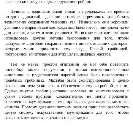
человеческих ресурсов для сооружения гробниц.
Начиная с додинастической эпохи и продолжаясь во времена
поздних династий, древние египтяне стремились разработать
технологию сохранения умерших тел. Изначально они хоронили
усопших в вырытой могиле. Когда яма была готова, они клали на ее
дно коврик, а затем и тело усопшего. Но вскоре египтяне начинают
использовать другие методы захоронения для того, чтобы
наилучшим способом сохранить тело от многих внешних факторов,
которые могли причинить ему вред. Первой гробницей,
построенной египтянами для этих целей, являлась мастаба.
Тем не менее, простой египтянин не мог себе позволить
постройку такого сооружения, и только высокопоставленные
чиновники и представители царской семьи были похоронены в
подобных гробницах. Мастабы были сконструированы с целью
сохранения тела усопшего и обеспечения ему загробной жизни.
Однако внутри гробниц останки человека не контактировали с
сухим песком пустыни, следовательно, не могла произойти
естественная мумификация тела, привычная для жаркого местного
климата. Поэтому древнеегипетским жрецам пришлось разработать
целую систему искусственной мумификации для того, чтобы
сохранить человеческие останки после смерти.