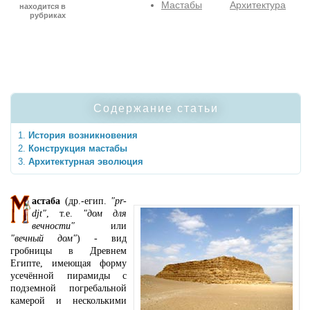
Мастабы
Архитектура
находится в
рубриках
Содержание статьи
История возникновения
Конструкция мастабы
Архитектурная эволюция
астаба
(др.-егип.
"pr-
djt"
, т.е.
"дом для
вечности"
или
"вечный дом"
) - вид
гробницы в Древнем
Египте, имеющая форму
усечённой пирамиды с
подземной погребальной
камерой и несколькими