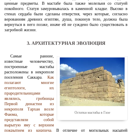
ценные предметы. В мастабе была также молельня со статуей
покойного. Статуя замуровывалась в каменной кладке. Высоко в
стенах сердаба были сделаны отверстия, через которые, согласно
верованиям древних египтян, душа, покинув тело, должна была
вернуться в него позже, иначе ей не суждено было существовать в
загробной жизни.
3. АРХИТЕКТУРНАЯ ЭВОЛЮЦИЯ
Самые ранние,
известные человечеству,
построенные мастабы
расположены в некрополе
поселения Саккара.
Как
полагают многие
египтологи, их
прародительницами
являлись, гробницы
Первой династии из
некрополя Тархан возле
Остатки мастабы в Гизе
Фаюма, которые
представляли собой
вырытую яму с верхним
покрытием из кирпича.
В отличие от могильных насыпей