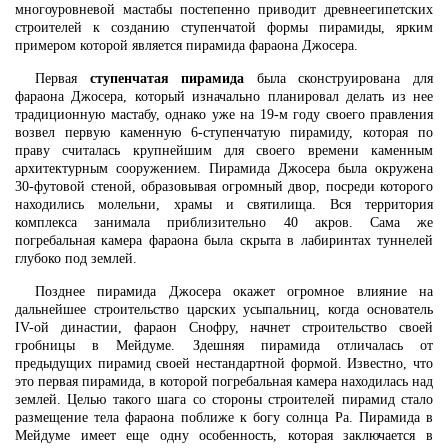
многоуровневой мастабы постепенно приводит древнеегипетских
строителей к созданию ступенчатой формы пирамиды, ярким
примером которой является пирамида фараона Джосера.
Первая
ступенчатая пирамида
была сконструирована для
фараона Джосера, который изначально планировал делать из нее
традиционную мастабу, однако уже на 19-м году своего правления
возвел первую каменную 6-ступенчатую пирамиду, которая по
праву считалась крупнейшим для своего времени каменным
архитектурным сооружением. Пирамида Джосера была окружена
30-футовой стеной, образовывая огромный двор, посреди которого
находились молельни, храмы и святилища. Вся территория
комплекса занимала приблизительно 40 акров. Сама же
погребальная камера фараона была скрыта в лабиринтах туннелей
глубоко под землей.
Позднее пирамида Джосера окажет огромное влияние на
дальнейшее строительство царских усыпальниц, когда основатель
IV-ой династии, фараон Снофру, начнет строительство своей
гробницы в Мейдуме. Здешняя пирамида отличалась от
предыдущих пирамид своей нестандартной формой. Известно, что
это первая пирамида, в которой погребальная камера находилась над
землей. Целью такого шага со стороны строителей пирамид стало
размещение тела фараона поближе к богу солнца Ра. Пирамида в
Мейдуме имеет еще одну особенность, которая заключается в