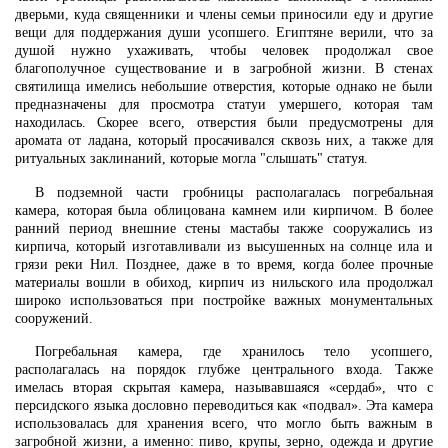
дверьми, куда священники и члены семьи приносили еду и другие
вещи для поддержания души усопшего. Египтяне верили, что за
душой нужно ухаживать, чтобы человек продолжал свое
благополучное существование и в загробной жизни. В стенах
святилища имелись небольшие отверстия, которые однако не были
предназначены для просмотра статуи умершего, которая там
находилась. Скорее всего, отверстия были предусмотрены для
аромата от ладана, который просачивался сквозь них, а также для
ритуальных заклинаний, которые могла "слышать" статуя.
В подземной части гробницы располагалась погребальная
камера, которая была облицована камнем или кирпичом. В более
ранний период внешние стены мастабы также сооружались из
кирпича, который изготавливали из высушенных на солнце ила и
грязи реки Нил. Позднее, даже в то время, когда более прочные
материалы вошли в обиход, кирпич из нильского ила продолжал
широко использоваться при постройке важных монументальных
сооружений.
Погребальная камера, где хранилось тело усопшего,
располагалась на порядок глубже центрального входа. Также
имелась вторая скрытая камера, называвшаяся «сердаб», что с
персидского языка дословно переводиться как «подвал». Эта камера
использовалась для хранения всего, что могло быть важным в
загробной жизни, а именно: пиво, крупы, зерно, одежда и другие