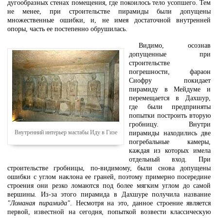
дугообразных стенах помещения, где покоилось тело усопшего. Тем
не менее, при строительстве пирамиды были допущены
множественные ошибки, и, не имея достаточной внутренней
опоры, часть ее постепенно обрушилась.
Видимо, осознав
допущенные при
строительстве
погрешности, фараон
Снофру покидает
пирамиду в Мейдуме и
перемещается в Дахшур,
где были предприняты
попытки построить вторую
гробницу. Внутри
Внутренний интерьер мастабы Иду в Гизе
пирамиды находились две
погребальные камеры,
каждая из которых имела
отдельный вход. При
строительстве гробницы, по-видимому, были снова допущены
ошибки с углом наклона ее граней, поэтому примерно посередине
строения они резко ломаются под более мягким углом до самой
вершины. Из-за этого пирамида в Дахшуре получила название
"Ломаная пирамида"
. Несмотря на это, данное строение является
первой, известной на сегодня, попыткой возвести классическую