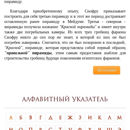
пирамиду.
Благодаря приобретенному опыту, Снофру приказывает
построить для себя третью пирамиду и в этот же период достраивает
оставленную ранее пирамиду в Мейдуме. Третья - северная -
мирамиды получила название
"Красной пирамиды"
и имеет внутри
также две погребальных камеры. Из всех трех гробниц фараона
Снофру никто до сих пор не знает, в которой из них он был
погребен наверняка. Считается, что он был похоронен в последней,
"Красной"
, пирамиде, которая представляла собой первый образец
"правильной"
пирамиды
, этим самым предоставив шаблон для
строительства гробниц будущи поколениям египетских фараонов.
Источники
Алфавитный указатель
А
Б
В
Г
Д
Е
Ж
З
И
К
Л
М
Н
О
П
Р
С
Т
У
Ф
Х
Ч
Ш
Э