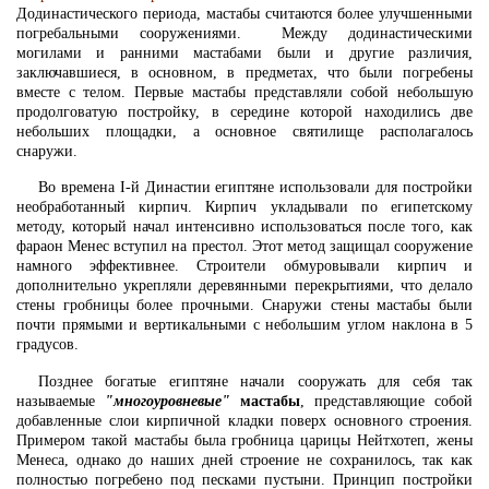
Додинастического периода, мастабы считаются более улучшенными
погребальными сооружениями. Между додинастическими
могилами и ранними мастабами были и другие различия,
заключавшиеся, в основном, в предметах, что были погребены
вместе с телом. Первые мастабы представляли собой небольшую
продолговатую постройку, в середине которой находились две
небольших площадки, а основное святилище располагалось
снаружи.
Во времена I-й Династии египтяне использовали для постройки
необработанный кирпич. Кирпич укладывали по египетскому
методу, который начал интенсивно использоваться после того, как
фараон Менес вступил на престол. Этот метод защищал сооружение
намного эффективнее. Строители обмуровывали кирпич и
дополнительно укрепляли деревянными перекрытиями, что делало
стены гробницы более прочными. Снаружи стены мастабы были
почти прямыми и вертикальными с небольшим углом наклона в 5
градусов.
Позднее богатые египтяне начали сооружать для себя так
называемые
"многоуровневые"
мастабы
, представляющие собой
добавленные слои кирпичной кладки поверх основного строения.
Примером такой мастабы была гробница царицы Нейтхотеп, жены
Менеса, однако до наших дней строение не сохранилось, так как
полностью погребено под песками пустыни. Принцип постройки