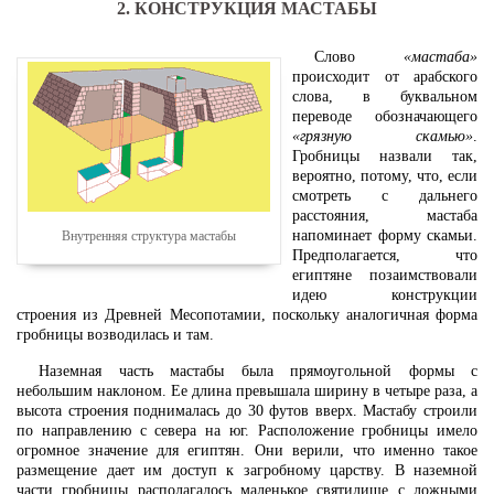
2. КОНСТРУКЦИЯ МАСТАБЫ
Слово
«мастаба»
происходит от арабского
слова, в буквальном
переводе обозначающего
«грязную скамью»
.
Гробницы назвали так,
вероятно, потому, что, если
смотреть с дальнего
расстояния, мастаба
напоминает форму скамьи.
Внутренняя структура мастабы
Предполагается, что
египтяне позаимствовали
идею конструкции
строения из Древней Месопотамии, поскольку аналогичная форма
гробницы возводилась и там.
Наземная часть мастабы была прямоугольной формы с
небольшим наклоном. Ее длина превышала ширину в четыре раза, а
высота строения поднималась до 30 футов вверх. Мастабу строили
по направлению с севера на юг. Расположение гробницы имело
огромное значение для египтян. Они верили, что именно такое
размещение дает им доступ к загробному царству. В наземной
части гробницы располагалось маленькое святилище с ложными