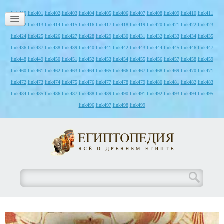
link400
link401
link402
link403
link404
link405
link406
link407
link408
link409
link410
link411
link412
link413
link414
link415
link416
link417
link418
link419
link420
link421
link422
link423
link424
link425
link426
link427
link428
link429
link430
link431
link432
link433
link434
link435
link436
link437
link438
link439
link440
link441
link442
link443
link444
link445
link446
link447
link448
link449
link450
link451
link452
link453
link454
link455
link456
link457
link458
link459
link460
link461
link462
link463
link464
link465
link466
link467
link468
link469
link470
link471
link472
link473
link474
link475
link476
link477
link478
link479
link480
link481
link482
link483
link484
link485
link486
link487
link488
link489
link490
link491
link492
link493
link494
link495
link496
link497
link498
link499