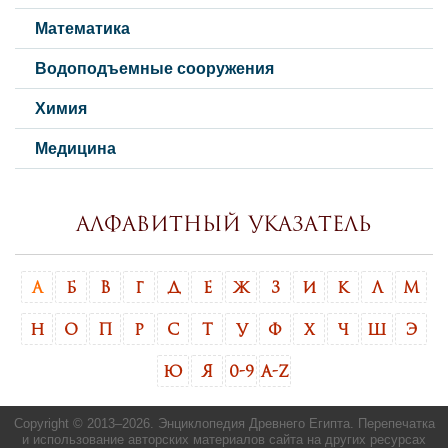
Математика
Водоподъемные сооружения
Химия
Медицина
Алфавитный указатель
А
Б
В
Г
Д
Е
Ж
З
И
К
Л
М
Н
О
П
Р
С
Т
У
Ф
Х
Ч
Ш
Э
Ю
Я
0-9
A-Z
Copyright © 2013–
2026. Энциклопедия Древнего Египта. Перепечатка
и использование авторских материалов сайта на других ресурсах