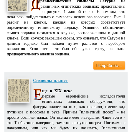
ревнеегипетские символы Сатурна
на
различных египетских зодиаках представлены
на рисунке 1 данной главы. Напомним, что
пока речь пойдет только о символах основного гороскопа. Рис. 1
разбит на клетки, каждая из которых соответствует
определенному египетскому зодиаку. Условное обозначение
самого зодиака находится в кружке, расположенном в данной
клетке. Если кружок закрашен серым, это означает, что Сатурн на
данном зодиаке был найден путем расчетов с перебором
вариантов. Если нет - то был обнаружен сразу, на этапе
предварительного анализа зодиака.
Подробнее…
Символы планет
ще в XIX веке
первые европейские исследователи
египетских зодиаков обнаружили, что
фигуры планет на них, как правило, имеют вид
путников с посохом в руке. Причем "планетный посох" - не
просто обычная палка. Он всегда имеет навершие. Чаще всего -
это Т-образное навершие, заметно загнутое вперед. Посохами с
навершием, или как мы будем их называть, "планетными