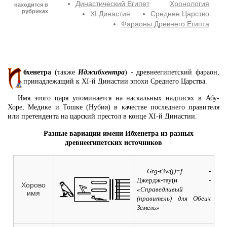
Династический Египет
Хронология
находится в
рубриках
XI Династия
Среднее Царство
Фараоны Древнего Египта
бхенетра
(также
Иджибхентра
) - древнеегипетский фараон,
принадлежащий к XI-й Династии эпохи Среднего Царства.
Имя этого царя упоминается на наскальных надписях в Абу-
Хоре, Медике и Тошке (Нубия) в качестве последнего правителя
или претендента на царский престол в конце XI-й Династии.
Разные вариации имени Ибхенетра из разных
древнеегипетских источников
Grg-t3w(j)=f
-
Джердж-тау(и -
Хорово
«Справедливый
имя
(правитель) для Обеих
Земель»