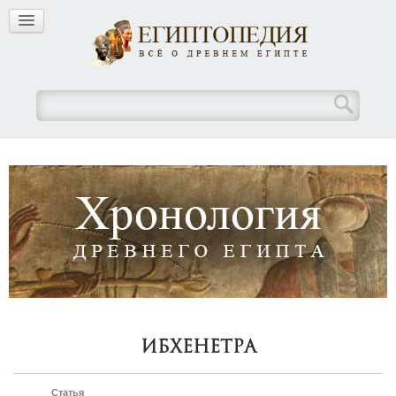
Ибхенетра
Статья