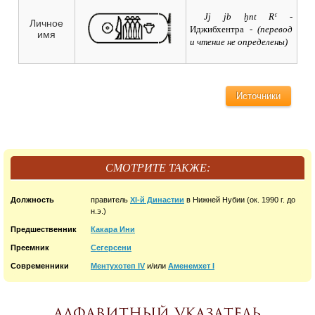
Jj jb ḫnt Rˁ
-
Личное
Иджибхентра -
(перевод
имя
и чтение не определены)
Источники
СМОТРИТЕ ТАКЖЕ:
Должность
правитель
XI-й Династии
в Нижней Нубии (ок. 1990 г. до
н.э.)
Предшественник
Какара Ини
Преемник
Сегерсени
Современники
Ментухотеп IV
и/или
Аменемхет I
Алфавитный указатель