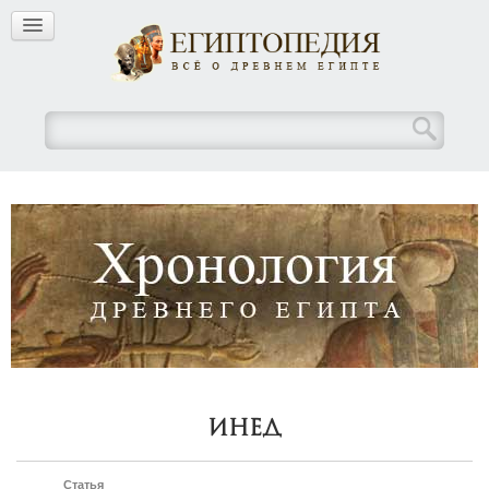
Инед
Статья