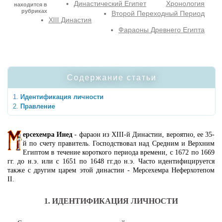
Династический Египет
Хронология
находится в
рубриках
Второй Переходный Период
XIII Династия
Фараоны Древнего Египта
Содержание статьи
Идентификация личности
Правление
ерсехемра Инед
- фараон из XIII-й Династии, вероятно, ее 35-
й по счету правитель. Господствовал над Средним и Верхним
Египтом в течение короткого периода времени, с 1672 по 1669
гг. до н.э. или с 1651 по 1648 гг.до н.э. Часто идентифицируется
также с другим царем этой династии - Мерсехемра Неферхотепом
II.
1. ИДЕНТИФИКАЦИЯ ЛИЧНОСТИ