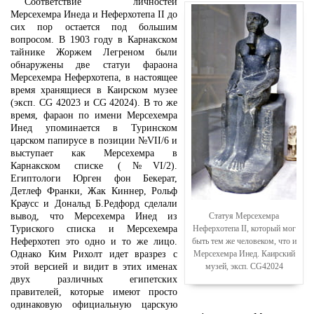
Соответствие личностей
Мерсехемра Инеда и Неферхотепа II до
сих пор остается под большим
вопросом. В 1903 году в Карнакском
тайнике Жоржем Легреном были
обнаружены две статуи фараона
Мерсехемра Неферхотепа, в настоящее
время хранящиеся в Каирском музее
(эксп. CG 42023 и CG 42024). В то же
время, фараон по имени Мерсехемра
Инед упоминается в Туринском
царском папирусе в позиции №VII/6 и
выступает как Мерсехемра в
Карнакском списке (№VI/2).
Египтологи Юрген фон Бекерат,
Детлеф Франки, Жак Киннер, Рольф
Краусс и Дональд Б.Редфорд сделали
Статуя Мерсехемра
вывод, что Мерсехемра Инед из
Неферхотепа II, который мог
Туриского списка и Мерсехемра
быть тем же человеком, что и
Неферхотеп это одно и то же лицо.
Мерсехемра Инед. Каирский
Однако Ким Рихолт идет вразрез с
музей, эксп. CG42024
этой версией и видит в этих именах
двух различных египетских
правителей, которые имеют просто
одинаковую официальную царскую