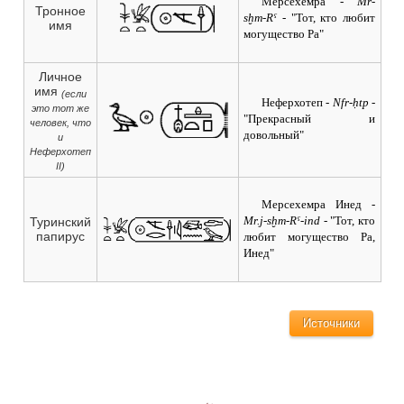
Мерсехемра
- Mr-
Тронное
sḫm-Rˁ -
"Тот, кто любит
имя
могущество Ра"
Личное
имя
(если
Неферхотеп
- Nfr-ḥtp -
это тот же
"Прекрасный и
человек, что
довольный"
и
Неферхотеп
II)
Мерсехемра Инед
-
Mr.j-sḫm-Rˁ-ind -
"Тот, кто
Туринский
папирус
любит могущество Ра,
Инед"
Источники