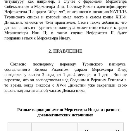
титулатуру, как например, в случае с фараонами Мерхотепра
Собекхотепом и Мерхотепра Ини. Поэтому Рихолт идентифицирует
Неферхотепа II с царем
"Мер..ра"
, вписанного в позицию №VIII/16
Туринского списка и который имел место в самом конце XIII-й
Династии, являясь ее 46-м правителем. Стоит также добавить, что
данная запись из Туринского папируса может относиться и к царю
Мершепсесра Ини II; в таком случае Неферхотеп II будет
приравниваться к Мерсехемра Инеду.
2. ПРАВЛЕНИЕ
Согласно последнему переводу Туринского папируса,
составленного Кимом Рихолтом, фараон Мерсехемра Инед
находился у власти 3 года, от 1 до 4 месяцев и 1 день. Вполне
вероятно, что он господствовал над Средним и Верхним Египтом в
то время, когда гиксосы с XV-й Династии уже закрепили свою
власть над значительной частью Дельты нила.
Разные вариации имени Мерсехемра Инеда из разных
древнеегипетских источников