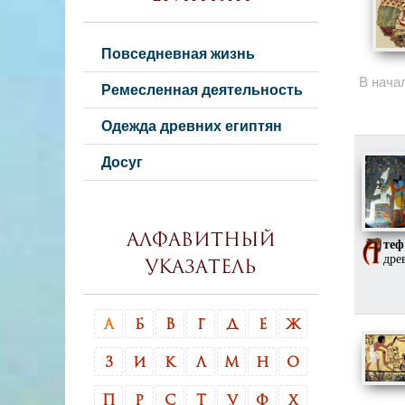
Повседневная жизнь
В нача
Ремесленная деятельность
Одежда древних египтян
Досуг
Алфавитный
теф
дре
указатель
А
Б
В
Г
Д
Е
Ж
З
И
К
Л
М
Н
О
П
Р
С
Т
У
Ф
Х