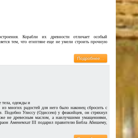
троения. Корабли их древности отличает особый
няется тем, что египтяне еще не умели строить прочную
Подробнее…
 тела, одежды и
из многих радостей для него было наконец сбросить с
в. Подобно Улиссу (Одиссею) у феакийцев, он стряхнул
о уже не древесным маслом, а наилучшими умащениями,
араон Аменемхат III подарил правителю Библа Абишему,