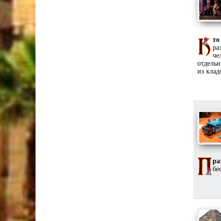
то
ра
че
отдельн
из клад
ра
бе