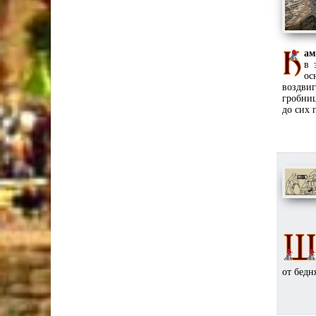
ам
в 
ос
воздви
гробниц
до сих 
от бедн