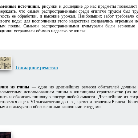
ьменные источники,
рисунки и дошедшие до нас предметы позволяют 
верждать, что самым распространенным среди египтян трудом был тр
гкость ее обработки, и высокие урожаи. Наибольших забот требовало 
всего воды; для восполнения этого недостатка создавались огромные и
ым полям. Самыми распространенными культурами были зерновые и 
дники устраивали обычно недалеко от жилья.
Гончарное ремесло
елия из глины
— одно из древнейших ремесел обитателей долины 
всеместным использованием глины в жилищном строительстве (из не
пить и обжигать глиняную посуду любой емкости. Древнейшие из сох
относятся еще к VI тысячелетию до н.э., времени освоения Египта. Кон
ными и аккуратно обожженными глиняными сосудами.