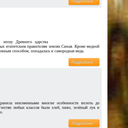
Подробнее…
 эпоху Древнего царства
ных египетским правителям землях Синая. Кроме медной
ивным способом, попадалась и самородная медь.
Подробнее…
охранила неизменными многие особенности вплоть до
гиптян любых классов были хлеб, пиво, зелёный лук и
о.
Подробнее…