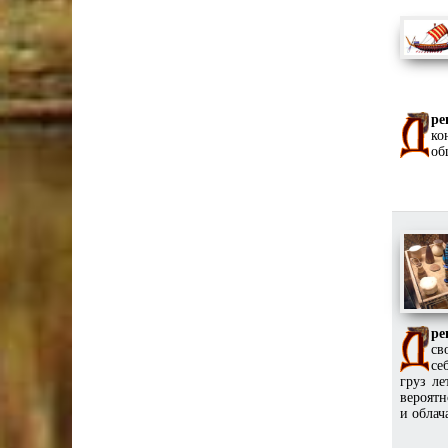
ре
ко
об
ре
св
се
груз л
вероятн
и облач