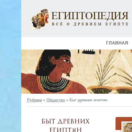
ГЛАВНАЯ
»
»
Рубрики
Общество
Быт древних египтян
Быт древних
египтян