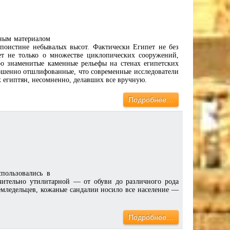
ьным материалом
 поистине небывалых высот. Фактически Египет не без
ет не только о множестве циклопических сооружений,
о знаменитые каменные рельефы на стенах египетских
ершенно отшлифованные, что современные исследователи
 египтян, несомненно, делавших все вручную.
Подробнее…
пользовались в
чительно утилитарной — от обуви до различного рода
емледельцев, кожаные сандалии носило все население —
Подробнее…