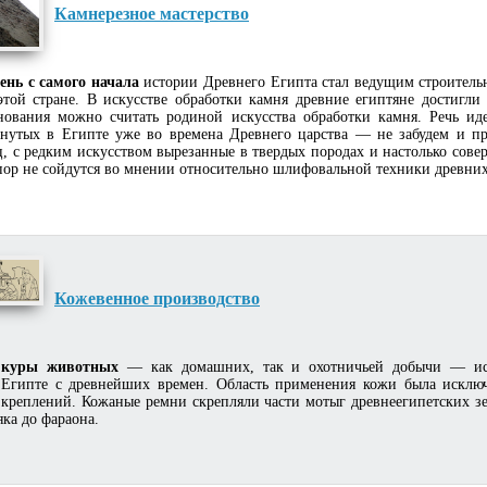
Камнерезное мастерство
ень с самого начала
истории Древнего Египта стал ведущим строител
этой стране. В искусстве обработки камня древние египтяне достигли
нования можно считать родиной искусства обработки камня. Речь ид
гнутых в Египте уже во времена Древнего царства — не забудем и пр
, с редким искусством вырезанные в твердых породах и настолько сов
пор не сойдутся во мнении относительно шлифовальной техники древних
Кожевенное производство
куры животных
— как домашних, так и охотничьей добычи — ис
Египте с древнейших времен. Область применения кожи была исклю
креплений. Кожаные ремни скрепляли части мотыг древнеегипетских з
яка до фараона.