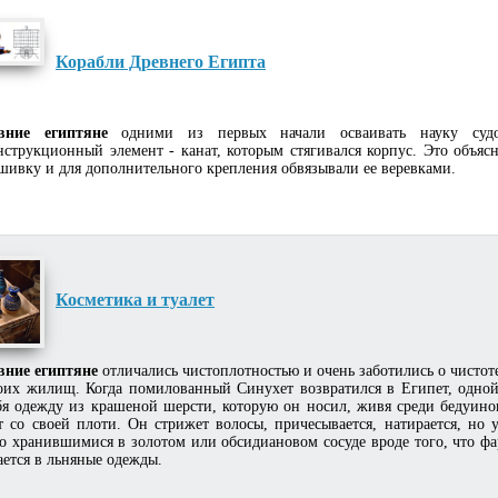
Корабли Древнего Египта
вние египтяне
одними из первых начали осваивать науку судос
нструкционный элемент - канат, которым стягивался корпус. Это объяс
шивку и для дополнительного крепления обвязывали ее веревками.
Косметика и туалет
вние египтяне
отличались чистоплотностью и очень заботились о чистоте
оих жилищ. Когда помилованный Синухет возвратился в Египет, одной 
бя одежду из крашеной шерсти, которую он носил, живя среди бедуино
ет со своей плоти. Он стрижет волосы, причесывается, натирается, н
о хранившимися в золотом или обсидиановом сосуде вроде того, что ф
ается в льняные одежды.