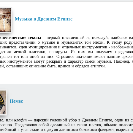
Музыка в Древнем Египте
внеегипетские тексты
- первый письменный и, пожалуй, наиболее в
ших представлений о музыке и музыкантах той эпохи. К этому роду
зыкантов, сцен музицирования и отдельных инструментов - изображени
едения мелкой пластики; папирусы. Из них мы получаем представл
странен тот или иной из них. Огромное значение имеют данные археол
мых инструментов могут раскрыть и характер самой музыки. Наконец, 
ей, оставивших описание быта, нравов и обрядов египтян.
Немес
ес
, или
клафт
— царский головной убор в Древнем Египте, один из с
раонов. Представлял собой сделанный из ткани платок, обычно полоса
летённый в узел сзади и с двумя длинными боковыми фалдами, вырезан