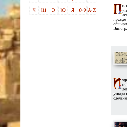
ис
ут
Ч
Ш
Э
Ю
Я
0-9
A-Z
ле
прежде 
обширн
Виногра
зд
по
ле
утвари 
сделан