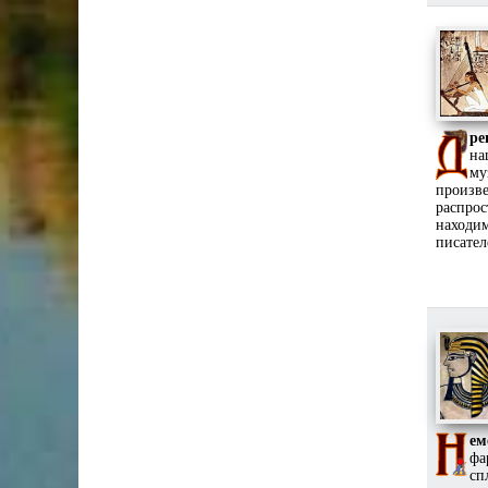
ре
на
му
произв
распро
находи
писател
ем
фа
сп