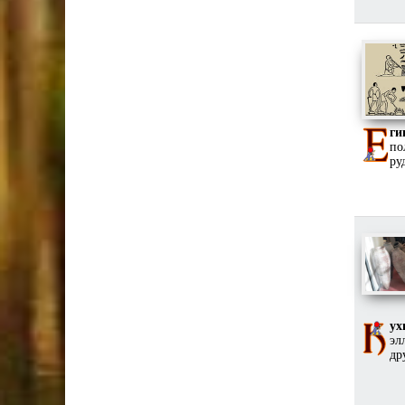
ги
по
ру
ух
эл
др