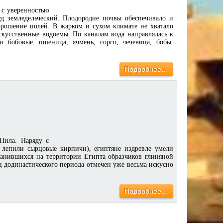
с уверенностью
уд земледельческий. Плодородие почвы обеспечивало и
орошение полей. В жарком и сухом климате не хватало
скусственные водоемы. По каналам вода направлялась к
бобовые: пшеница, ячмень, сорго, чечевица, бобы.
Подробнее…
Нила. Наряду с
 лепили сырцовые кирпичи), египтяне издревле умели
ранившихся на территории Египта образчиков глиняной
ец додинастического периода отмечен уже весьма искусно
Подробнее…