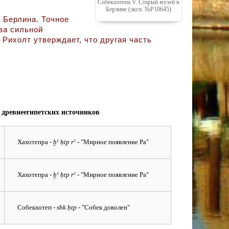
Собекхотепа V. Старый музей в
Берлине (эксп. №P10645)
 Берлина. Точное
за сильной
 Рихолт утверждает, что другая часть
 древнеегипетских источников
Хахотепра
- ḫˁ ḥtp rˁ -
"Мирное появление Ра"
Хахотепра
- ḫˁ ḥtp rˁ -
"Мирное появление Ра"
Собекхотеп
- sbk ḥtp -
"Собек доволен"