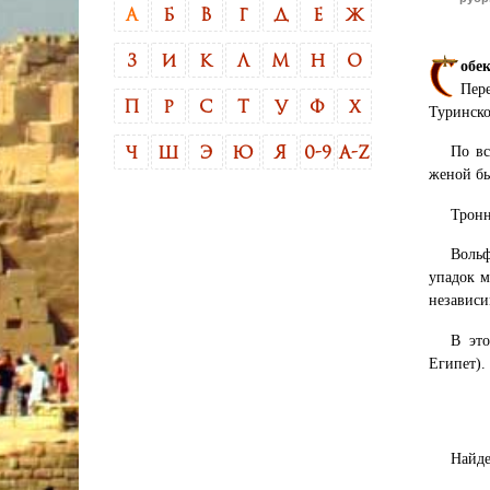
А
Б
В
Г
Д
Е
Ж
З
И
К
Л
М
Н
О
обе
Пере
П
Р
С
Т
У
Ф
Х
Туринско
По вс
Ч
Ш
Э
Ю
Я
0-9
A-Z
женой бы
Тронн
Вольф
упадок м
независи
В это
Египет).
Найде