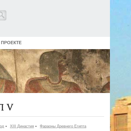
 ПРОЕКТЕ
п V
од
XIII Династия
Фараоны Древнего Египта