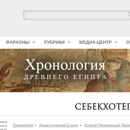
ФАРАОНЫ
РУБРИКИ
МЕДИА-ЦЕНТР
О
Себекхоте
атья
Хронология
Династический Египет
Второй Переходный Пери
ся в
иках