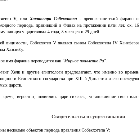
кхотеп V
, или
Хахотепра Собекхотеп
- древнеегипетский фараон и
ходного периода, правивший в Фивах на протяжении пяти лет, ок. 168
му папирусу царствовал 4 года, 8 месяцев и 29 дней.
ей видимости, Собекхотеп V являлся сыном Собекхотепа IV Ханеферр
ла Хаэснебу.
ое имя фараона переводится как
"Мирное появление Ра".
ганг Хелк и другие египтологи предполагают, что именно во време
ощности Египетского государства при XIII-й Династии и его последую
мых царств.
 время, вероятно, появились цари-гиксосы, установившие свою вла
Свидетельства о существовании
ны несколько объектов периода правления Собекхотепа V: