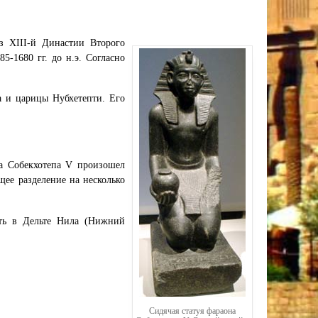
з XIII-й Династии Второго
5-1680 гг. до н.э. Согласно
а и царицы Нубхетепти. Его
на Собекхотепа V произошел
щее разделение на несколько
сть в Дельте Нила (Нижний
Сидячая статуя фараона