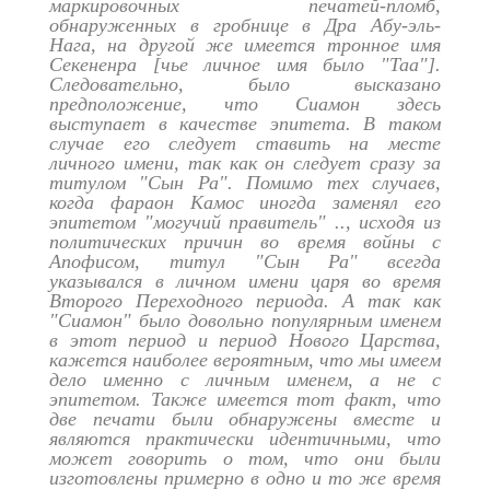
маркировочных печатей-пломб,
обнаруженных в гробнице в Дра Абу-эль-
Нага, на другой же имеется тронное имя
Секененра [чье личное имя было "Таа"].
Следовательно, было высказано
предположение, что Сиамон здесь
выступает в качестве эпитета. В таком
случае его следует ставить на месте
личного имени, так как он следует сразу за
титулом "Сын Ра". Помимо тех случаев,
когда фараон Камос иногда заменял его
эпитетом "могучий правитель" .., исходя из
политических причин во время войны с
Апофисом, титул "Сын Ра" всегда
указывался в личном имени царя во время
Второго Переходного периода. А так как
"Сиамон" было довольно популярным именем
в этот период и период Нового Царства,
кажется наиболее вероятным, что мы имеем
дело именно с личным именем, а не с
эпитетом. Также имеется тот факт, что
две печати были обнаружены вместе и
являются практически идентичными, что
может говорить о том, что они были
изготовлены примерно в одно и то же время