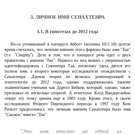
3. ЛИЧНОЕ ИМЯ СЕНАХТЕНРА
3.1. В гипотезах до 2012 года
Из-за упоминаний в папирусе Абботт (колонка III/1.10) долгое
время считалось, что личным именем этого фараона было имя
"Таа"
(т.е.
"Старец"
). Дело в том, что в папирусе речь идет о двух
правителях с именем
"Таа"
. Первого из них можно с уверенностью
идентифицировать с Секененра Таа, поскольку здесь дается его
полное имя, а второго некоторые исследователи отождествили с
Сенахтенра. Данная теория не являлась доминирующей в
египтологии до 2012 года, однако поддерживалась такими
знаменитыми учеными как Дарелл Бейкер, который, однако, также
признавал ее несколько спорной. А египтолог Клод Вандерслейен
отверг эту точку зрения еще в 1983 году. Кроме этого, в своем
исследовании Второго Переходного периода в 1997 году Ким
Рихолт предположил, что личным именем Сенахтенра было имя
"Сиамон"
вместо
"Таа":
"Это имя вписано на одной из