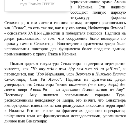
зернохранилище храма Амона
году. Photo by CFEETK
в Карнаке. Эти надписи
сообщают полную царскую
титулатуру фараона
Сенахтенра, в том числе и его личное имя, которое произносилось
как
"Яхмос"
, то есть так же, как и у его внука, Небпехтира Яхмоса I
- основателя XVIII-й Династии и победителя гиксосов. Надписи на
двери рассказывают о том, что сооружение было возведено по
приказу самого Сенахтенра. Впоследствии фрагменты двери были
использованы повторно для фундамента более позднего здания,
примыкающего к храму Птаха в Карнаке.
Полная царская титулатура Сенахтенра на дверном перекрытии
читается, как
"Hr mry-mAa.t nswt bjty snxt-n-ra sA ra jaH-ms"
, и
переводится, как
"Хор Меримаат, царь Верхнего и Нижнего Египта
Сенахтенра, Сын Ра Яхмос"
. Надпись на фрагментах двери
утверждает, что Сенахтенра
"возвел памятник (т.е. саму дверь) для
своего отца Амона-Ра … из красивого белого камня из Ану"
.
Поскольку Ану является современным городом Тура,
расположенным неподалеку от Каира, это значит, что Сенахтенра
импортировал известняк из контролируемых гиксосами территорий
в Нижнем Египте. также на фрагментах дверного перекрытия,
найденного теми же французскими исследователями, упоминается
личное имя Сенахтенра: