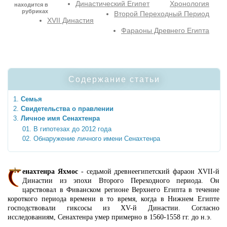
Династический Египет
Хронология
находится в
рубриках
Второй Переходный Период
XVII Династия
Фараоны Древнего Египта
Содержание статьи
Семья
Свидетельства о правлении
Личное имя Сенахтенра
В гипотезах до 2012 года
Обнаружение личного имени Сенахтенра
енахтенра Яхмос
- седьмой древнеегипетский фараон XVII-й
Династии из эпохи Второго Переходного периода. Он
царствовал в Фиванском регионе Верхнего Египта в течение
короткого периода времени в то время, когда в Нижнем Египте
господствовали гиксосы из XV-й Династии. Согласно
исследованиям, Сенахтенра умер примерно в 1560-1558 гг. до н.э.