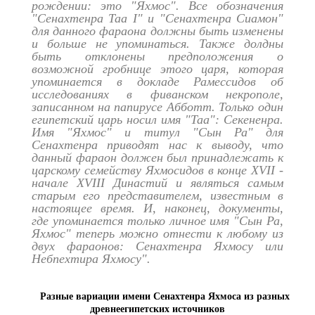
рождении: это "Яхмос". Все обозначения
"Сенахтенра Таа I" и "Сенахтенра Сиамон"
для данного фараона должны быть изменены
и больше не упоминаться. Также долдны
быть отклонены предположения о
возможной гробнице этого царя, которая
упоминается в докладе Рамессидов об
исследованиях в фиванском некрополе,
записанном на папирусе Абботт. Только один
египетский царь носил имя "Таа": Секененра.
Имя "Яхмос" и титул "Сын Ра" для
Сенахтенра приводят нас к выводу, что
данный фараон должен был принадлежать к
царскому семейству Яхмосидов в конце XVII -
начале XVIII Династий и являться самым
старым его представителем, известным в
настоящее время. И, наконец, документы,
где упоминается только личное имя "Сын Ра,
Яхмос" теперь можно отнести к любому из
двух фараонов: Сенахтенра Яхмосу или
Небпехтира Яхмосу".
Разные вариации имени Сенахтенра Яхмоса из разных
древнеегипетских источников