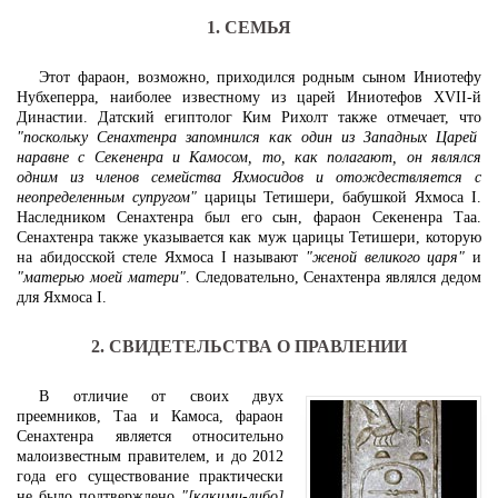
1. СЕМЬЯ
Этот фараон, возможно, приходился родным сыном Иниотефу
Нубхеперра, наиболее известному из царей Иниотефов XVII-й
Династии. Датский египтолог Ким Рихолт также отмечает, что
"поскольку Сенахтенра запомнился как один из Западных Царей
наравне с Секененра и Камосом, то, как полагают, он являлся
одним из членов семейства Яхмосидов и отождествляется с
неопределенным супругом"
царицы Тетишери, бабушкой Яхмоса I.
Наследником Сенахтенра был его сын, фараон Секененра Таа.
Сенахтенра также указывается как муж царицы Тетишери, которую
на абидосской стеле Яхмоса I называют
"женой великого царя"
и
"матерью моей матери"
. Следовательно, Сенахтенра являлся дедом
для Яхмоса I.
2. СВИДЕТЕЛЬСТВА О ПРАВЛЕНИИ
В отличие от своих двух
преемников, Таа и Камоса, фараон
Сенахтенра является относительно
малоизвестным правителем, и до 2012
года его существование практически
не было подтверждено
"[какими-либо]