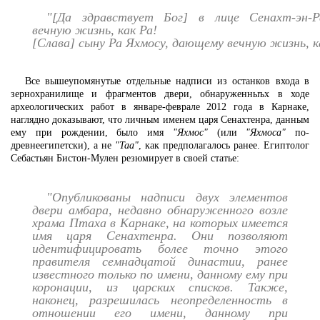
"[Да здравствует Бог] в лице Сенахт-эн-
вечную жизнь, как Ра!
[Слава] сыну Ра Яхмосу, дающему вечную жизнь, к
Все вышеупомянутые отдельные надписи из останков входа в
зернохранилище и фрагментов двери, обнаруженныъх в ходе
археологических работ в январе-феврале 2012 года в Карнаке,
наглядно доказывают, что личным именем царя Сенахтенра, данным
ему при рождении, было имя
"Яхмос"
(или
"Яхмоса"
по-
древнеегипетски), а не
"Таа"
, как предполагалось ранее. Египтолог
Себастьян Бистон-Мулен резюмирует в своей статье:
"Опубликованы надписи двух элементов
двери амбара, недавно обнаруженного возле
храма Птаха в Карнаке, на которых имеется
имя царя Сенахтенра. Они позволяют
идентифицировать более точно этого
правителя семнадцатой династии, ранее
известного только по имени, данному ему при
коронации, из царских списков. Также,
наконец, разрешилась неопределенность в
отношении его имени, данному при