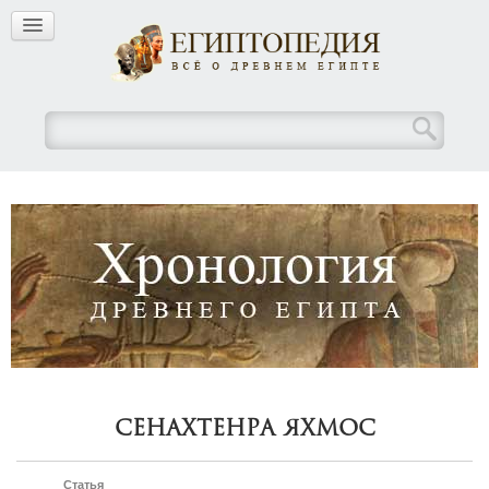
Сенахтенра Яхмос
Статья