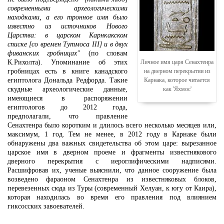
современными археологическими
находками, а его тронное имя было
известно из источников Нового
Царства: в царском Карнкакском
списке [со времен Тутмоса III] и в двух
фиванских гробницах"
(по словам
К.Рихолта). Упоминание об этих
Личное имя царя Сенахтенра
гробницах есть в книге канадского
на дверном перекрытии из
египтолога Дональда Редфорда. Такие
Карнака, которое читается
скудные археологические данные,
как 'Яхмос'
имеющиеся в распоряжении
египтологов до 2012 года,
предполагали, что правление
Сенахтенра было коротким и длилось всего несколько месяцев или,
максимум, 1 год. Тем не менее, в 2012 году в Карнаке были
обнаружены два важных свидетельства об этом царе: вырезанное
царское имя в дверном проеме и фрагменты известнякового
дверного перекрытия с иероглифическими надписями.
Расшифровав их, ученые выяснили, что данное сооружение была
возведено фараоном Сенахтенра из известняковых блоков,
перевезенных сюда из Туры (современный Хелуан, к югу от Каира),
которая находилась во время его правления под влиянием
гиксосских завоевателей.