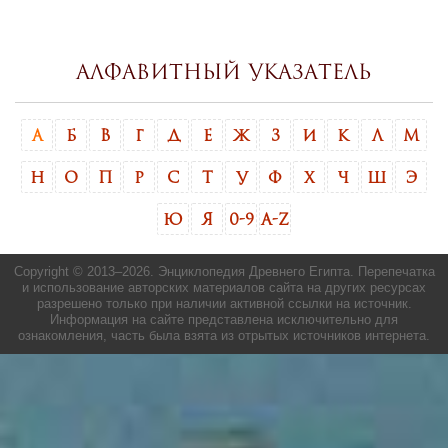
Алфавитный указатель
А
Б
В
Г
Д
Е
Ж
З
И
К
Л
М
Н
О
П
Р
С
Т
У
Ф
Х
Ч
Ш
Э
Ю
Я
0-9
A-Z
Copyright © 2013–
2026. Энциклопедия Древнего Египта. Перепечатка
и использование авторских материалов сайта на других ресурсах
разрешено только при наличии активной ссылки на источник.
Информация на сайте представлена исключительно для
ознакомления, часть была взята из отрытых источников интернета.