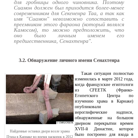
для гробницы одного чиновника. Поэтому
Сиамон должен был приходится более-менее
современником для Секененра Таа, а так как
имя "Сиамон" невозможно сопоставить с
преемником этого фараона (который являлся
Камосом), то можно предположить, что
оно было личным именем его
предшественника, Сенахтенра".
3.2. Обнаружение личного имени Сенахтенра
Такая ситуация полностью
изменилась в марте 2012 года,
когда французские египтологи
из CFEETK (Франко-
Египетского Центра по
изучению храма в Карнаке)
опубликовали
иероглифические надписи,
обнаруженные на большом
дверном перекрытии времен
XVII-й Династии, которое
Найденные останки двери возле храма
было построено для входа в
Птаха в Карнаке во время раскопок в 2012