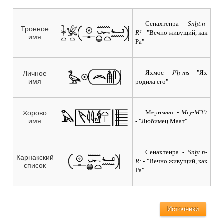
Сенахтенра
- Snḫt.n-
Тронное
Rˁ
- "Вечно живущий, как
имя
Ра"
Яхмос
- Jˁḥ-ms
- "Ях
Личное
имя
родила его"
Меримаат
- Mry-M3ˁt
Хорово
имя
- "Любимец Маат"
Сенахтенра
- Snḫt.n-
Карнакский
Rˁ
- "Вечно живущий, как
список
Ра"
Источники