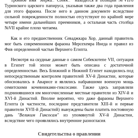
Тронное имя
"Мерка.. Собек.."
находится в позиции №VII/8
Туринского царского папируса, указывая также два года правления
для этого фараона. После него в данном документе вследствие
сильной поврежденности полностью отсутствуют по крайней мере
четыре имени дальнейших преемников, а остальная часть столбца
№VII крайне плохо читаема.
Как и его предшественник Севаджкара Хор, данный правитель
мог быть современником фараона Мерсехемра Инеда и правил из
Фив определенной частью Верхнего Египта.
Несмотря на скудные данные о самом Собекхотепе VII, ситуация
в Египет той эпохи может быть описана с достаточной
определенностью. Весь Ближний и Нижний Египет находились под
непосредственным контролем правителей XV-й Династии, которые
обосновались в Аварисе и являлись набравшими военную мощь
семитскими кочевниками-гиксосами. Также здесь заправляли
подчинявшиеся им многочисленные местные правители из XIV-й и
XVI-й Династий. Вполне вероятно, что даже фараоны Верхнего
Египта (в частности, последние представители XIII-й и первые
правители XVII-й Династий) вынуждены были платить постоянную
дань
"Великим Гиксосам"
из упомянутой XV-й Династии,
вследствие чего проявлялись внутренние разногласия.
Свидетельства о правлении