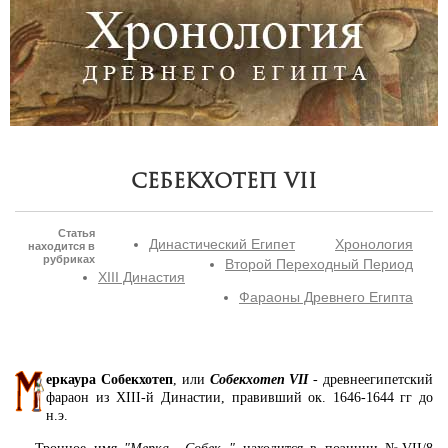
Себекхотеп VII
Статья
Династический Египет
Хронология
находится в
рубриках
Второй Переходный Период
XIII Династия
Фараоны Древнего Египта
еркаура Собекхотеп
, или
Собекхотеп VII
- древнеегипетский
фараон из XIII-й Династии, правивший ок. 1646-1644 гг до
н.э.