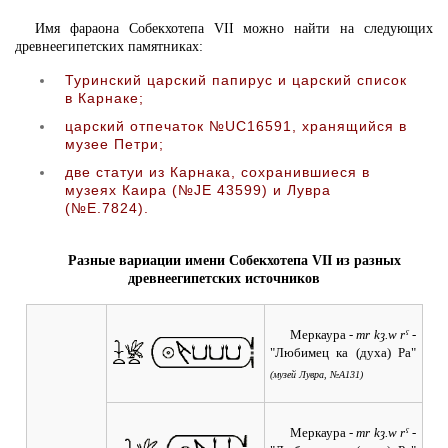
Имя фараона Собекхотепа VII можно найти на следующих
древнеегипетских памятниках:
Туринский царский папирус и царский список
в Карнаке;
царский отпечаток №UC16591, хранящийся в
музее Петри;
две статуи из Карнака, сохранившиеся в
музеях Каира (№JE 43599) и Лувра
(№E.7824).
Разные вариации имени Собекхотепа VII из разных
древнеегипетских источников
Меркаура
- mr kȝ.w rˁ -
"Любимец ка (духа) Ра"
(музей Лувра, №A131)
Меркаура
- mr kȝ.w rˁ -