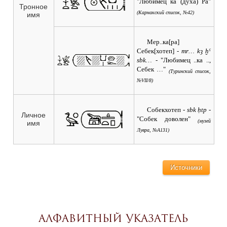
"Любимец ка (духа) Ра"
Тронное
(Карнакский список, №42)
имя
Мер..ка[ра]
Себек[хотеп]
- mr… kȝ ḫˁ
sbk… -
"Любимец ..ка ..,
Себек …"
(Туринский список,
№VII/8)
Собекхотеп
- sbk ḥtp -
Личное
"Собек доволен"
(музей
имя
Лувра, №A131)
Источники
Алфавитный указатель