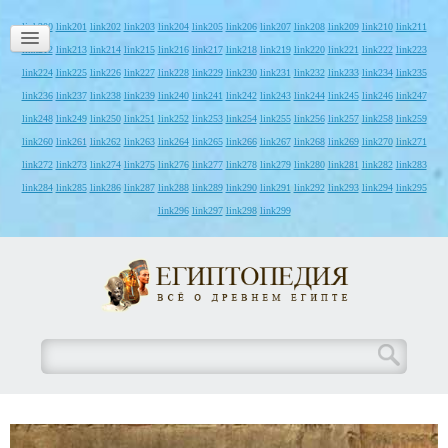
link200
link201
link202
link203
link204
link205
link206
link207
link208
link209
link210
link211
link212
link213
link214
link215
link216
link217
link218
link219
link220
link221
link222
link223
link224
link225
link226
link227
link228
link229
link230
link231
link232
link233
link234
link235
link236
link237
link238
link239
link240
link241
link242
link243
link244
link245
link246
link247
link248
link249
link250
link251
link252
link253
link254
link255
link256
link257
link258
link259
link260
link261
link262
link263
link264
link265
link266
link267
link268
link269
link270
link271
link272
link273
link274
link275
link276
link277
link278
link279
link280
link281
link282
link283
link284
link285
link286
link287
link288
link289
link290
link291
link292
link293
link294
link295
link296
link297
link298
link299