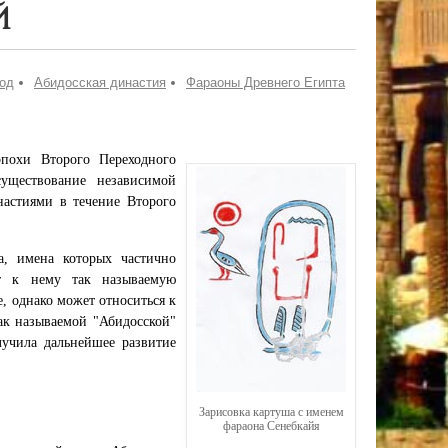
й
од
Абидосская династия
Фараоны Древнего Египта
эпохи Второго Переходного
уществование независимой
настиями в течение Второго
а, имена которых частично
ят к нему так называемую
е, однако может относиться к
ак называемой "Абидосской"
лучила дальнейшее развитие
Зарисовка картуша с именем
фараона Сенебкайя