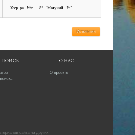
Усер..ра
- Wsr-…-Rˁ
- "Могучий .. Ра"
Источники
Поиск
О нас
атор
О проекте
поиска
атериалов сайта на других