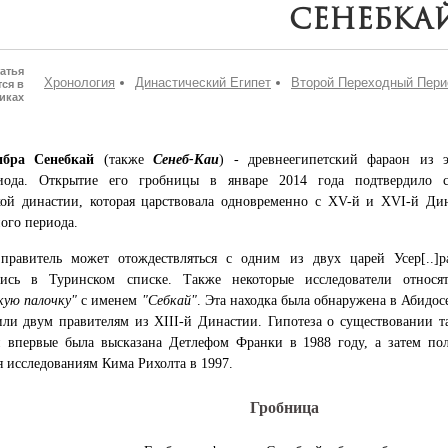
Сенебка
атья
Хронология
Династический Египет
Второй Переходный Пери
ся в
иках
ибра Сенебкай
(также
Сенеб-Каи
) - древнеегипетский фараон из 
иода. Открытие его гробницы в январе 2014 года подтвердило с
кой династии, которая царствовала одновременно с XV-й и XVI-й Ди
ого периода.
правитель может отождествляться с одним из двух царей Усер[..]р
лись в Туринском списке. Также некоторые исследователи относ
кую палочку"
с именем
"Себкай"
. Эта находка была обнаружена в Абидос
ли двум правителям из XIII-й Династии. Гипотеза о существовании т
и впервые была высказана Детлефом Франки в 1988 году, а затем по
я исследованиям Кима Рихолта в 1997.
Гробница