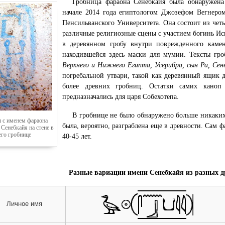
Гробница фараона Сенебкайя была обнаружен
начале 2014 года египтологом Джозефом Вегнером
Пенсильванского Университета. Она состоит из чет
различные религиозные сцены с участием богинь Ис
в деревянном гробу внутри поврежденного каменн
находившейся здесь маски для мумии. Тексты гро
Верхнего и Нижнего Египта, Усерибра, сын Ра, Сен
погребальной утвари, такой как деревянный ящик 
более древних гробниц. Остатки самих каноп 
предназначались для царя Собехотепа.
В гробнице не было обнаружено больше никаких 
 с именем фараона
была, вероятно, разграблена еще в древности. Сам ф
Сенебкайя на стене в
его гробнице
40-45 лет.
Разные вариации имени Сенебкайя из разных д
Личное имя