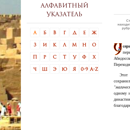
Алфавитный
указатель
Ст
находит
рубр
А
Б
В
Г
Д
Е
Ж
З
И
К
Л
М
Н
О
сер
пер
П
Р
С
Т
У
Ф
Х
Абидосс
Переходн
Ч
Ш
Э
Ю
Я
0-9
A-Z
Этот 
сохрани
"магичес
одному и
династи
благодар