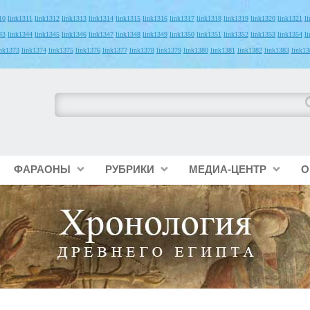
10
link1311
link1312
link1313
link1314
link1315
link1316
link1317
link1318
link1319
link1320
link1321
l
43
link1344
link1345
link1346
link1347
link1348
link1349
link1350
link1351
link1352
link1353
link1354
l
ink1373
link1374
link1375
link1376
link1377
link1378
link1379
link1380
link1381
link1382
link1383
link13
ФАРАОНЫ
РУБРИКИ
МЕДИА-ЦЕНТР
О