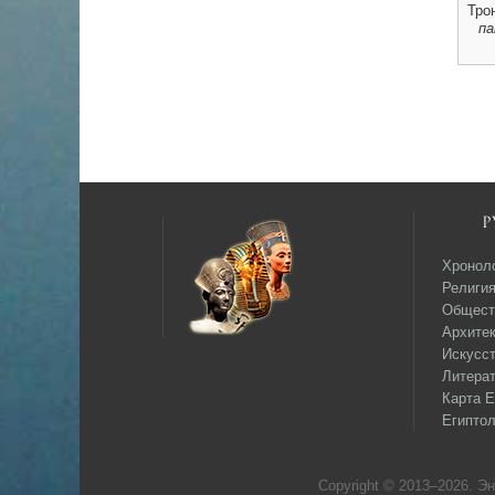
Тро
па
Р
Хронол
Религи
Общест
Архитек
Искусс
Литера
Карта Е
Египтол
Copyright © 2013–
2026. Э