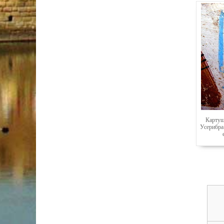
Картуш
Усерибра 