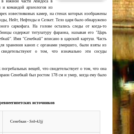
а в южной части Абидоса в
 и командой археологов из
ырех известняковых камер, на стенах которых изображены
иды, Нейт, Нефтиды и Селкет. Тело царя было обнаружено
ого саркофага. На голове остались следы от когда-то
бницы содержат титулатуру фараона, называя его
"Царь
ебкай"
. Имя
"Сенебкай"
вписано в царский картуш. Часть
для хранения каноп с органами умершего, были взяты из
свидетельствуют о том, что изначально эти сосуды
погребальных вещей, что свидетельствует о том, что она
араон Сенебкай был ростом 178 см и умер, когда ему было
ревнеегипетских источников
Сенебкаи
- Snb-k3jj