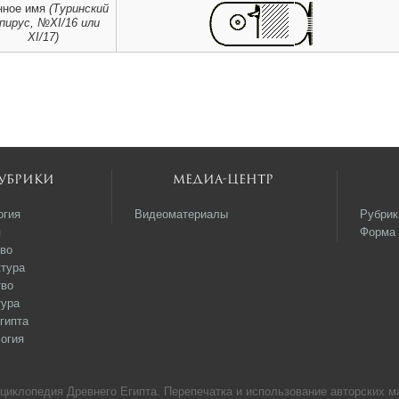
нное имя
(Туринский
пирус, №XI/16 или
XI/17)
убрики
Медиа-центр
огия
Видеоматериалы
Рубрик
я
Форма 
во
тура
тво
тура
гипта
огия
нциклопедия Древнего Египта. Перепечатка и использование авторских м