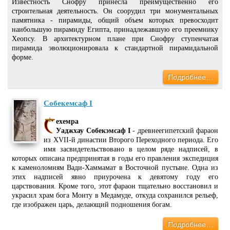
Известность Снофру принесла преимущественно его
строительная деятельность. Он соорудил три монументальных
памятника - пирамиды, общий объем которых превосходит
наибольшую пирамиду Египта, принадлежавшую его преемнику
Хеопсу. В архитектурном плане при Снофру ступенчатая
пирамида эволюционировала к стандартной пирамидальной
форме.
Подробнее…
Собекемсаф I
ехемра
Уаджхау Собекэмсаф I
- древнеегипетский фараон
из XVII-й династии Второго Переходного периода. Его
имя засвидетельствовано в целом ряде надписей, в
которых описана предпринятая в годы его правления экспедиция
к каменоломням Вади-Хаммамат в Восточной пустыне. Одна из
этих надписей явно приурочена к девятому году его
царствования. Кроме того, этот фараон тщательно восстановил и
украсил храм бога Монту в Медамуде, откуда сохранился рельеф,
где изображен царь, делающий подношения богам.
Подробнее…