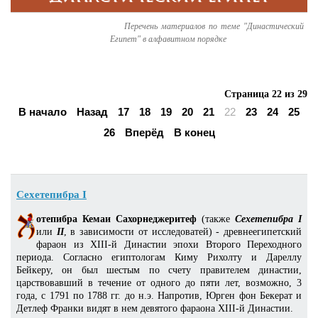
Перечень материалов по теме "Династический
Египет" в алфавитном порядке
Страница 22 из 29
В начало
Назад
17
18
19
20
21
22
23
24
25
26
Вперёд
В конец
Сехетепибра I
отепибра Кемаи Сахорнеджеритеф
(также
Сехетепибра I
или
II
, в зависимости от исследоватей) - древнеегипетский
фараон из XIII-й Династии эпохи Второго Переходного
периода. Согласно египтологам Киму Рихолту и Дареллу
Бейкеру, он был шестым по счету правителем династии,
царствовавший в течение от одного до пяти лет, возможно, 3
года, с 1791 по 1788 гг. до н.э. Напротив, Юрген фон Бекерат и
Детлеф Франки видят в нем девятого фараона XIII-й Династии.