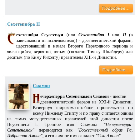
Подробнее…
Сехетепибра II
ехетепибра Сеусехтауи
(или
Сехетепибра I
или
II
(в
зависимости от исследователя)) - древнеегипетский фараон,
царствовавший в начале Второго Переходного периода и
являющийся, вероятно, пятым (согласно Томасу Шнайдеру) или
десятым (по Киму Рихолту) правителем XIII-й Династии.
Подробнее…
Сиамон
ечерхеперра Сетепенамон Сиамон
- шестой
древнеегипетский фараон из XXI-й Династии.
Развернул широкомасштабное строительство по
всему Нижнему Египту и по праву считается одним
из самых могущественных правителей этой династии после
Псусеннеса I. Тронное имя Сиамона
"Нечерхеперра-
Сетепенамон"
переводится как
"Божественный образ Ра,
Избранник Амона"
, а его личное имя означает
"Сын Амона".