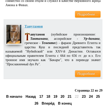
совместно со своим отцом и служил в качестве Верховного жреца
Амона в Фивах.
Подробнее…
Танутамон
анутамон
(нубийское произношение:
Тантамани
; ассирийское -
Ур-дамани
;
греческое -
Тементес
) - фараон Древнего Египта и
царства Куш и последний представитель так
называемой "Нубийской" или XXV-й Династии. Оставался
официальным правителем Египта с 664 по 656 гг. до н.э. Его
тронное имя звучало как
"Бакара"
, что в переводе значит
"Прославленный дух Ра".
Подробнее…
Страница 22 из 29
В начало
Назад
17
18
19
20
21
22
23
24
25
26
Вперёд
В конец