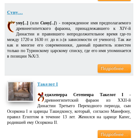
Суну…
уну[..]
(или
Сину[..]
) - поврежденное имя предполагаемого
древнеегипетского фараона, принадлежавшего к XIV-й
Династии и правившего непродолжительное время где-то
между 1720 и 1630 гг. до н.э.(в зависимости от ученого). Так же
как и многие его современники, данный правитель известен
только по Туринскому царскому списку, где его имя упоминается
в позиции №X/3.
Подробнее…
Такелот I
еджхеперра Сетепенра Такелот I
-
древнеегипетский фараон из XXII-й
Династии Третьего Переходного периода, сын
Осоркона I и царицы Ташедхонсу, который, согласно Манефону,
правил Египтом в течение 13 лет. Женился на царице Капес,
родившей ему Осоркона II.
Подробнее…