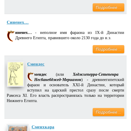
Подробнее…
Синенех…
иненех…
- неполное имя фараона из IX-й Династии
Древнего Египта, правившего около 2130 года до н.э.
Подробнее…
Смендес
мендес
(или
Хеджхеперра-Сетепенра
Несбанебджед-Мериамон
) - древнеегипетский
фараон и основатель XXI-й Династии, который
вступил на царский престол сразу после смерти
Рамсеса XI. Его власть распространялась только на территории
Нижнего Египта.
Подробнее…
Сменхкара