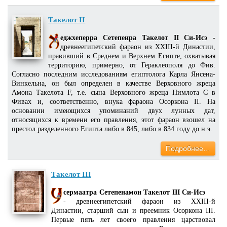
Такелот II
еджхеперра Сетепенра Такелот II Си-Исэ
-
древнеегипетский фараон из XXIII-й Династии,
правивший в Среднем и Верхнем Египте, охватывая
территорию, примерно, от Гераклеополя до Фив.
Согласно последним исследованиям египтолога Карла Янсена-
Винкельна, он был определен в качестве Верховного жреца
Амона Такелота F, т.е. сына Верховного жреца Нимлота С в
Фивах и, соответственно, внука фараона Осоркона II. На
основании имеющихся упоминаний двух лунных дат,
относящихся к времени его правления, этот фараон взошел на
престол разделенного Египта либо в 845, либо в 834 году до н.э.
Подробнее…
Такелот III
сермаатра Сетепенамон Такелот III Си-Исэ
- древнеегипетский фараон из XXIII-й
Династии, старший сын и преемник Осоркона III.
Первые пять лет своего правления царствовал