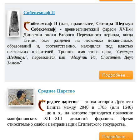
Собекемсаф II
обекэмсаф II
(или, правильнее,
Сехемра Шедтауи
Собекэмсаф
) - древнеегипетский фараон XVII-й
Династии эпохи Второго Переходного периода, когда
Египет был разделен на несколько независимых
образований и, соответственно, находился под властью
нескольких правителей. Тронное имя этого царя,
"Сехемра
Шедтауи"
, переводится как
"Могучий Ра, Спаситель Двух
Земель"
.
Подробнее…
Среднее Царство
реднее царство
·— эпоха истории Древнего
Египта между 2040 и 1783 (или 1640)
до·н.·э., на которую приходится правление
манефоновских XII—XIII династий фараонов. Время
относительно слабой централизации Египетского государства.
Подробнее…