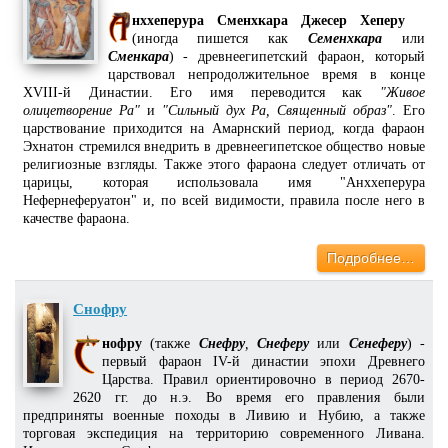
нххеперура Сменхкара Джесер Хеперу
(иногда пишется как
Семенхкара
или
Сменкара
) - древнеегипетский фараон, который
царствовал непродолжительное время в конце
XVIII-й Династии. Его имя переводится как
"Живое
олицетворение Ра"
и
"Сильный дух Ра, Священный образ"
. Его
царствование приходится на Амарнский период, когда фараон
Эхнатон стремился внедрить в древнеегипетское общество новые
религиозные взгляды. Также этого фараона следует отличать от
царицы, которая использовала имя "Анххеперура
Нефернеферуатон" и, по всей видимости, правила после него в
качестве фараона.
Подробнее…
Снофру
нофру
(также
Снефру
,
Снеферу
или
Сенеферу
) -
первый фараон IV-й династии эпохи Древнего
Царства. Правил ориентировочно в период 2670-
2620 гг. до н.э. Во время его правления были
предприняты военные походы в Ливию и Нубию, а также
торговая экспедиция на территорию современного Ливана.