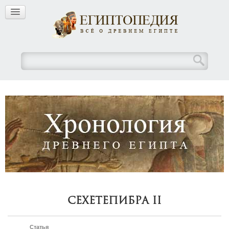
Сехетепибра II
Статья