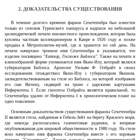
2. ДОКАЗАТЕЛЬСТВА СУЩЕСТВОВАНИЯ
В течение долгого времени фараон Сехетепибра был известен
только из списков Туринского папируса и надписи на небольшой
цилиндрической печати неизвестного происхождения, которая была
куплена частным коллекционером в Каире в 1926 году и позже
продана в Метрополитен-музей, где и хранится по сей день. На
печати начертано тронное имя Сехетепибра и указывается, что
изделие посвящено
"Хатхор, Госпоже Библоса"
. Также на печати в
клинообразной форме упоминается имя Якин-Илу, который являлся
губернатором Библоса. Археолог Уильям Ф. Олбрайт в своих
исследованиях отождествил Якин-Илу с губернатором Якином,
засвидетельствованным на стеле из Библоса, на которой изображен
его сын Янтину, сидящий на троне с царскими картушами
Неферхотепа I. Если гипотеза Олбрайта является правильной, то
Сехетепибра удален от Неферхотепа I в хронологическом плане на
одно поколение.
Основным доказательством существования фараона Сехетепибра
II является стела, найденная в Гебель-Зейт на берегу Красного моря,
где некогда располагались галенитовые рудники, и впервые
опубликованная для широкой общественности в 1980 году. На стеле
ясно начертано имя фараона Сехетепибра вместе с его хоровым
именем
"Сеусехтауи"
. Данная находка является современницей