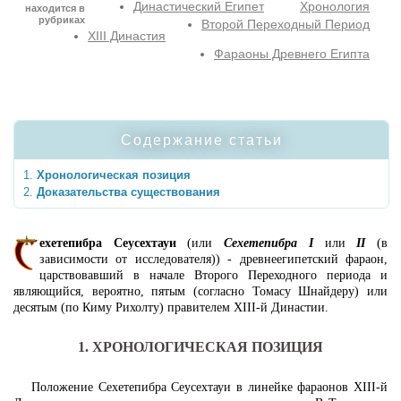
Династический Египет
Хронология
находится в
рубриках
Второй Переходный Период
XIII Династия
Фараоны Древнего Египта
Содержание статьи
Хронологическая позиция
Доказательства существования
ехетепибра Сеусехтауи
(или
Сехетепибра I
или
II
(в
зависимости от исследователя)) - древнеегипетский фараон,
царствовавший в начале Второго Переходного периода и
являющийся, вероятно, пятым (согласно Томасу Шнайдеру) или
десятым (по Киму Рихолту) правителем XIII-й Династии.
1. ХРОНОЛОГИЧЕСКАЯ ПОЗИЦИЯ
Положение Сехетепибра Сеусехтауи в линейке фараонов XIII-й