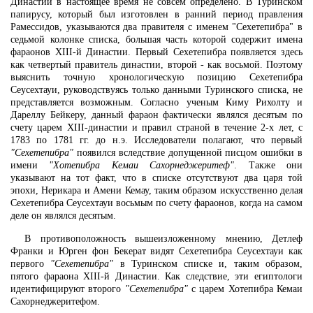
Династии в настоящее время не совсем определено. В Туринском
папирусу, который был изготовлен в ранний период правления
Рамессидов, указываются два правителя с именем "Сехетепибра" в
седьмой колонке списка, большая часть которой содержит имена
фараонов XIII-й Династии. Первый Сехетепибра появляется здесь
как четвертый правитель династии, второй - как восьмой. Поэтому
выяснить точную хронологическую позицию Сехетепибра
Сеусехтауи, руководствуясь только данными Туринского списка, не
представляется возможным. Согласно ученым Киму Рихолту и
Дареллу Бейкеру, данный фараон фактически являлся десятым по
счету царем XIII-династии и правил страной в течение 2-х лет, с
1783 по 1781 гг. до н.э. Исследователи полагают, что первый
"Сехетепибра"
появился вследствие допущенной писцом ошибки в
имени
"Хотепибра Кемаи Сахорнеджеритеф"
. Также они
указывают на тот факт, что в списке отсутствуют два царя той
эпохи, Нерикара и Амени Кемау, таким образом искусственно делая
Сехетепибра Сеусехтауи восьмым по счету фараонов, когда на самом
деле он являлся десятым.
В противоположность вышеизложенному мнению, Детлеф
Франки и Юрген фон Бекерат видят Сехетепибра Сеусехтауи как
первого
"Сехетепибра"
в Туринском списке и, таким образом,
пятого фараона XIII-й Династии. Как следствие, эти египтологи
идентифицируют второго
"Сехетепибра"
с царем Хотепибра Кемаи
Сахорнеджеритефом.