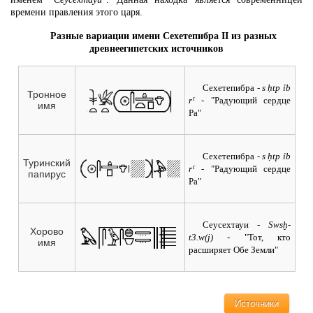
времени правления этого царя.
Разные вариации имени Сехетепибра II из разных
древнеегипетских источников
Сехетепибра
- s ḥtp ỉb
Тронное
rˁ -
"Радующий сердце
имя
Ра"
Сехетепибра
- s ḥtp ỉb
Туринский
rˁ -
"Радующий сердце
папирус
Ра"
Сеусехтауи
- Swsḫ-
Хорово
t3.w(j) -
"Тот, кто
имя
расширяет Обе Земли"
Источники