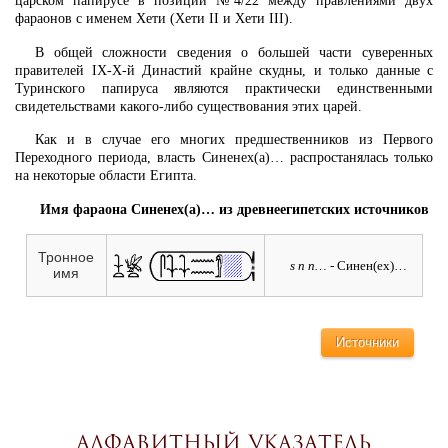
царском папирусе в позиции №4/22 между правлениями двух
фараонов с именем Хети (Хети II и Хети III).
В общей сложности сведения о большей части суверенных
правителей IX-X-й Династий крайне скудны, и только данные с
Туринского папируса являются практически единственными
свидетельствами какого-либо существования этих царей.
Как и в случае его многих предшественников из Первого
Переходного периода, власть Синенех(а)… распростанялась только
на некоторые области Египта.
Имя фараона Синенех(а)… из древнеегипетских источников
Тронное
s n n…
- Синен(ех)…
имя
Источники
Алфавитный указатель