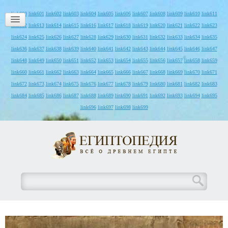
link600
link601
link602
link603
link604
link605
link606
link607
link608
link609
link610
link611
link612
link613
link614
link615
link616
link617
link618
link619
link620
link621
link622
link623
link624
link625
link626
link627
link628
link629
link630
link631
link632
link633
link634
link635
link636
link637
link638
link639
link640
link641
link642
link643
link644
link645
link646
link647
link648
link649
link650
link651
link652
link653
link654
link655
link656
link657
link658
link659
link660
link661
link662
link663
link664
link665
link666
link667
link668
link669
link670
link671
link672
link673
link674
link675
link676
link677
link678
link679
link680
link681
link682
link683
link684
link685
link686
link687
link688
link689
link690
link691
link692
link693
link694
link695
link696
link697
link698
link699