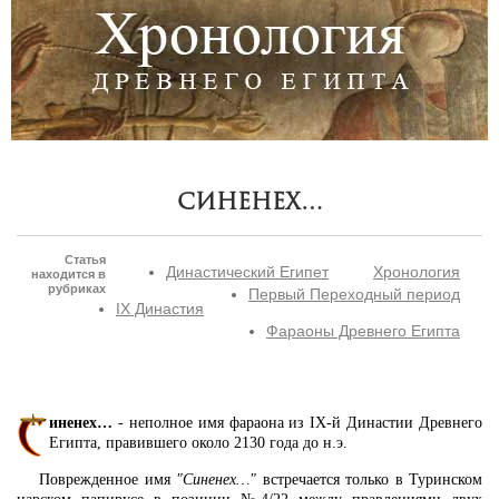
Синенех…
Статья
Династический Египет
Хронология
находится в
рубриках
Первый Переходный период
IX Династия
Фараоны Древнего Египта
иненех…
- неполное имя фараона из IX-й Династии Древнего
Египта, правившего около 2130 года до н.э.
Поврежденное имя
"Синенех…"
встречается только в Туринском