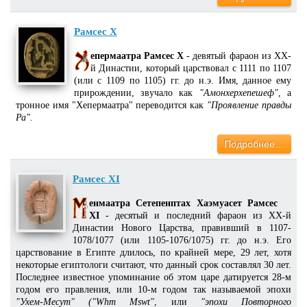
Рамсес X
епермаатра Рамсес X
- девятый фараон из XX-
й Династии, который царствовал с 1111 по 1107
(или с 1109 по 1105) гг. до н.э. Имя, данное ему
прирождении, звучало как
"Амонхерхепешеф"
, а
тронное имя "Хепермаатра" переводится как
"Проявление правды
Ра".
Подробнее…
Рамсес XI
енмаатра Сетепенптах Хаэмуасет Рамсес
XI
- десятый и последний фараон из XX-й
Династии Нового Царства, правивший в 1107-
1078/1077 (или 1105-1076/1075) гг. до н.э. Его
царствование в Египте длилось, по крайней мере, 29 лет, хотя
некоторые египтологи считают, что данный срок составлял 30 лет.
Последнее известное упоминание об этом царе датируется 28-м
годом его правления, или 10-м годом так называемой эпохи
"Ухем-Месут" ("Whm Mswt"
, или
"эпохи Повторного