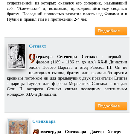
существенной из которых оказался его соперник, называвший
себя
"Аменмесом"
и, возможно, приходившийся ему сводным
братом. Последний полностью захватил власть над Фивами и в
Нубии и правил там на протяжении 2-4 лет.
Подробнее…
Сетнахт
серхаура Сетепенра Сетнахт
- первый
фараон (1189 - 1186 гг. до н.э.) XX-й Династии
эпохи Нового Царства и отец Рамсеса III. Он не
приходился сыном, братом или каким-либо другим
кровным потомком ни для предыдущих двух правителей Египта
- царицы Таусерт или фараона Мернептаха-Сиптаха, - ни для
Сети II, которого Сетнахт считал последним легитимным
монархом XIX-й Династии.
Подробнее…
Сменхкара
нххеперура Сменхкара Джесер Хеперу