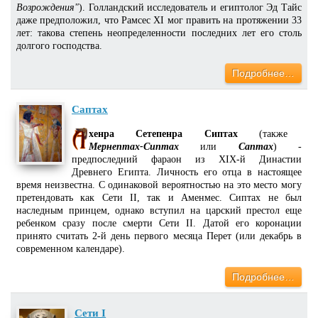
Возрождения"
). Голландский исследователь и египтолог Эд Тайс
даже предположил, что Рамсес XI мог править на протяжении 33
лет: такова степень неопределенности последних лет его столь
долгого господства.
Подробнее…
Саптах
хенра Сетепенра Сиптах
(также
Мернептах-Сиптах
или
Саптах
) -
предпоследний фараон из XIX-й Династии
Древнего Египта. Личность его отца в настоящее
время неизвестна. С одинаковой вероятностью на это место могу
претендовать как Сети II, так и Аменмес. Сиптах не был
наследным принцем, однако вступил на царский престол еще
ребенком сразу после смерти Сети II. Датой его коронации
принято считать 2-й день первого месяца Перет (или декабрь в
современном календаре).
Подробнее…
Сети I