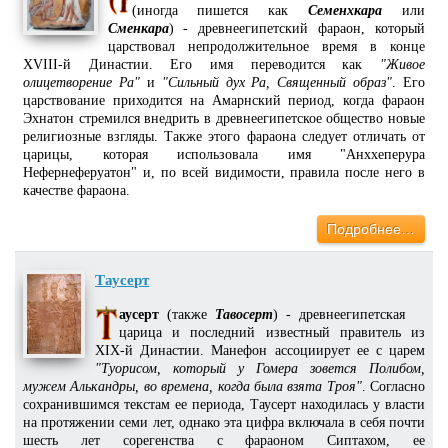
(иногда пишется как
Семенхкара
или
Сменкара
) - древнеегипетский фараон, который
царствовал непродолжительное время в конце
XVIII-й Династии. Его имя переводится как
"Живое
олицетворение Ра"
и
"Сильный дух Ра, Священный образ"
. Его
царствование приходится на Амарнский период, когда фараон
Эхнатон стремился внедрить в древнеегипетское общество новые
религиозные взгляды. Также этого фараона следует отличать от
царицы, которая использовала имя "Анххеперура
Нефернеферуатон" и, по всей видимости, правила после него в
качестве фараона.
Подробнее…
Таусерт
аусерт
(также
Тавосерт
) - древнеегипетская
царица и последний известный правитель из
XIX-й Династии. Манефон ассоциирует ее с царем
"Туорисом, который у Гомера зовется Полибом,
мужем Алькандры, во времена, когда была взята Троя"
. Согласно
сохранившимся текстам ее периода, Таусерт находилась у власти
на протяжении семи лет, однако эта цифра включала в себя почти
шесть лет сорегенства с фараоном Сиптахом, ее