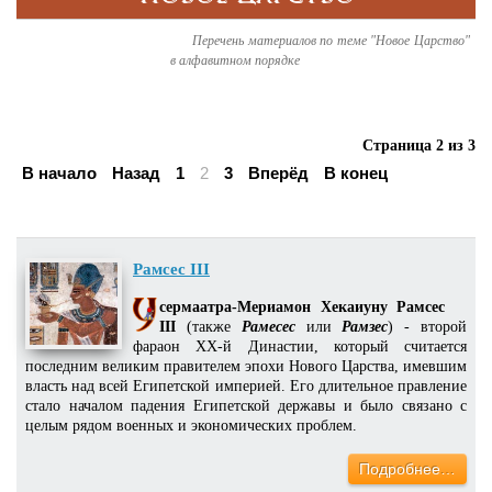
Перечень материалов по теме "Новое Царство"
в алфавитном порядке
Страница 2 из 3
В начало
Назад
1
2
3
Вперёд
В конец
Рамсес III
сермаатра-Мериамон Хекаиуну Рамсес
III
(также
Рамесес
или
Рамзес
) - второй
фараон XX-й Династии, который считается
последним великим правителем эпохи Нового Царства, имевшим
власть над всей Египетской империей. Его длительное правление
стало началом падения Египетской державы и было связано с
целым рядом военных и экономических проблем.
Подробнее…