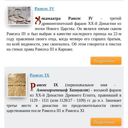
Рамсес IV
екамаатра Рамсес IV
- третий
древнеегипетский фараон XX-й Династии из
эпохи Нового Царства. Он являлся пятым сыном
Рамсеса III и был выбран в качестве наследного принца на 22-м
году правления своего отца, когда четверо его старших братьев,
по всей видимости, уже скончались. Об этом говорится в текстах
на стенах храма Рамсеса III в Карнаке.
Подробнее…
Рамсес IX
амсес IX
(первоначальное имя -
Амонхерхепешеф Хаэмуасет
) - восьмой фараон
из XX-й Династии Древнего Египта, правивший в
1129 - 1111 (или 1128/27 - 1109) гг. до н.э. Занимает
третье место в династии по продолжительности своего
царствования после Рамсеса III и Рамсеса XI.
Подробнее…