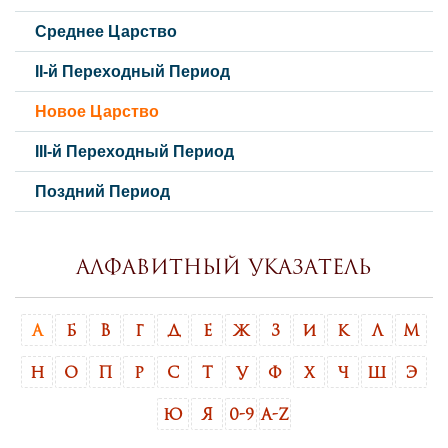
Среднее Царство
II-й Переходный Период
Новое Царство
III-й Переходный Период
Поздний Период
Алфавитный указатель
А
Б
В
Г
Д
Е
Ж
З
И
К
Л
М
Н
О
П
Р
С
Т
У
Ф
Х
Ч
Ш
Э
Ю
Я
0-9
A-Z