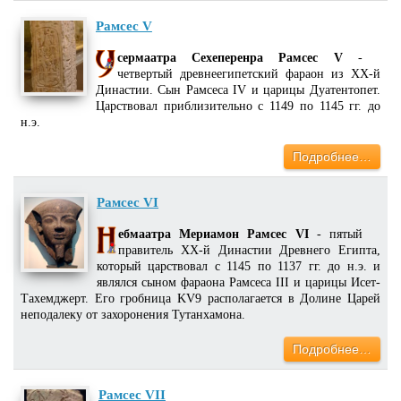
Рамсес V
сермаатра Сехеперенра Рамсес V
-
четвертый древнеегипетский фараон из XX-й
Династии. Сын Рамсеса IV и царицы Дуатентопет.
Царствовал приблизительно с 1149 по 1145 гг. до
н.э.
Подробнее…
Рамсес VI
ебмаатра Мериамон Рамсес VI
- пятый
правитель XX-й Династии Древнего Египта,
который царствовал с 1145 по 1137 гг. до н.э. и
являлся сыном фараона Рамсеса III и царицы Исет-
Тахемджерт. Его гробница KV9 располагается в Долине Царей
неподалеку от захоронения Тутанхамона.
Подробнее…
Рамсес VII