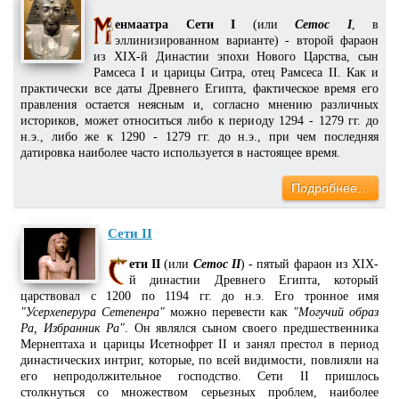
енмаатра Сети I
(или
Сетос I
, в
эллинизированном варианте) - второй фараон
из XIX-й Династии эпохи Нового Царства, сын
Рамсеса I и царицы Ситра, отец Рамсеса II. Как и
практически все даты Древнего Египта, фактическое время его
правления остается неясным и, согласно мнению различных
историков, может относиться либо к периоду 1294 - 1279 гг. до
н.э., либо же к 1290 - 1279 гг. до н.э., при чем последняя
датировка наиболее часто используется в настоящее время.
Подробнее…
Сети II
ети II
(или
Сетос II
) - пятый фараон из XIX-
й династии Древнего Египта, который
царствовал с 1200 по 1194 гг. до н.э. Его тронное имя
"Усерхеперура Сетепенра"
можно перевести как
"Могучий образ
Ра, Избранник Ра"
. Он являлся сыном своего предшественника
Мернептаха и царицы Исетнофрет II и занял престол в период
династических интриг, которые, по всей видимости, повлияли на
его непродолжительное господство. Сети II пришлось
столкнуться со множеством серьезных проблем, наиболее