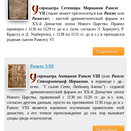
сермаатра Сетепенра Мериамон Рамсес
VII
(также может призноситься как
Рамзес
или
Рамессес
) - шестой древнеегипетский фараон из
XX-й Династии эпохи Нового Царства. Правил
примерно с 1136 по 1129 гг. до н.э. (или, согласно Э. Хорнунгу, Р.
Крауссу и Д. Уорбертону, с 1138 по 1131 гг. до н.э.) и приходился
родным сыном Рамсесу VI.
Подробнее…
Рамсес VIII
сермаатра Ахенамон Рамсес VIII
(или
Рамсес
Сетхерхепешеф Мериамон
, в переводе с др.-
егип.:
"С силою Сета, Любимец Амона"
) - седьмой
древнеегипетский фараон из XX-й Династии эпохи
Нового Царства, правивший с 1130 по 1129 гг. до н.э. или,
согласно другим данным, просто на протяжении 1130 года до н.э.
Рамсес VIII является наименее изученным правителем этой
династии, а его точное происхождение до сих пор вызывает
споры среди египтологов.
Подробнее…