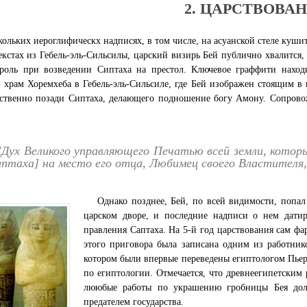
2. ЦАРСТВОВА
кольких иероглифическх надписях, в том числе, на асуанской стеле куши
екстах из Гебель-эль-Сильсилы, царский визирь Бей публично хвалится,
роль при возведении Сиптаха на престол. Ключевое граффити наход
 храм Хоремхеба в Гебель-эль-Сильсиле, где Бей изображен стоящим в
дственно позади Сиптаха, делающего подношение богу Амону. Сопров
"Дух Великого управляющего Печатью всей земли, которы
птаха] на место его отца, Любимец своего Властителя,
Однако позднее, Бей, по всей видимости, попал
царском дворе, и последние надписи о нем дати
правления Саптаха. На 5-й год царствования сам фа
этого приговора была записана одним из работник
котором были впервые переведены египтологом Пьер
по египтологии. Отмечается, что древнеегипетским
лююбые работы по украшению гробницы Бея долж
предателем государства.