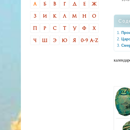
А
Б
В
Г
Д
Е
Ж
З
И
К
Л
М
Н
О
Сод
П
Р
С
Т
У
Ф
Х
Про
Цар
Ч
Ш
Э
Ю
Я
0-9
A-Z
Сме
календар