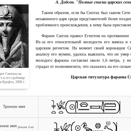
А. Додсон. "Полные списки царских семе
Таким образом, если бы Сиптах был сыном Сети I
незаконного царя среди представителей более поздн
проблемного происхождения, к нему была приставлена
Фараон Саптах правил Египтом на протяжении п
Из-за его относительной молодости его мачеха и г
царским регентом. На момент своей коронации Си
анализу его мумии, удалось выяснить, что он умер
молодого фараона составлял около 1,6 метра, у 
страдал от полиомиелита, что сказалось на его силь
рет Сиптаха на
Царская титулатура фараона С
е в его гробнице.
.Крофта, 2006 г.
Тронное имя
онное имя
(после 2-го