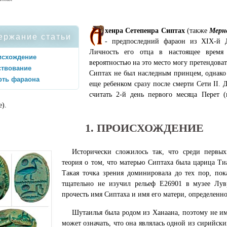
хенра Сетепенра Сиптах
(также
Мерн
ержание статьи
- предпоследний фараон из XIX-й 
Личность его отца в настоящее время 
исхождение
вероятностью на это место могу претендоват
ствование
Сиптах не был наследным принцем, однако
рть фараона
еще ребенком сразу после смерти Сети II. 
считать 2-й день первого месяца Перет 
е).
1. ПРОИСХОЖДЕНИЕ
Исторически сложилось так, что среди первы
теория о том, что матерью Сиптаха была царица Тиа
Такая точка зрения доминировала до тех пор, по
тщательно не изучил рельеф E26901 в музее Лув
прочесть имя Сиптаха и имя его матери, определенн
Шутаилья была родом из Ханаана, поэтому не им
может означать, что она являлась одной из сирийск