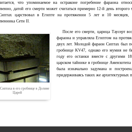
читается, что упоминаемое на остраконе погребение фараона относ
твенно, датой его смерти может считаться примерно 12-й день второго 
Сиптах царствовал в Египте на протяжении 5 лет и 10 месяцев, 
венника Сети II.
После его смерти, царица Таусерт во
фараона и управляла Египтом на протяж
двух лет. Молодой фараон Сиптах был п
гробнице KV47, однако его мумия не б
году его останки вместе с другими 
царском тайнике в гробнице Аменхотепа 
была изначально задумана и построен
придерживаясь таких же архитектурных 
Сиптаха в его гробнице в Долине
Царей