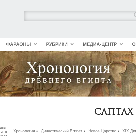
ФАРАОНЫ
РУБРИКИ
МЕДИА-ЦЕНТР
О
Саптах
атья
Хронология
Династический Египет
Новое Царство
XIX Ди
ся в
иках