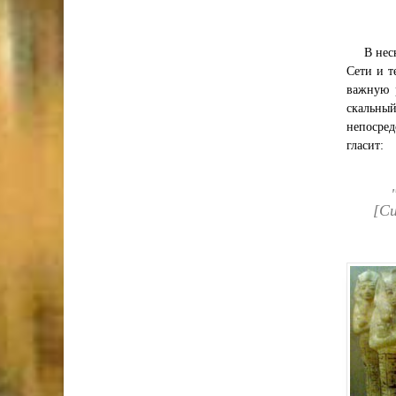
В нес
Сети и т
важную 
скальный
непосре
гласит:
[Си