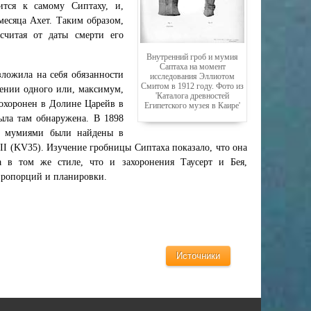
ится к самому Сиптаху, и,
месяца Ахет. Таким образом,
считая от даты смерти его
Внутренний гроб и мумия
Саптаха на момент
зложила на себя обязанности
исследования Эллиотом
Смитом в 1912 году. Фото из
ении одного или, максимум,
'Каталога древностей
охоронен в Долине Царейв в
Египетского музея в Каире'
ыла там обнаружена. В 1898
18 мумиями были найдены в
II (KV35). Изучение гробницы Сиптаха показало, что она
а в том же стиле, что и захоронения Таусерт и Бея,
пропорций и планировки.
Источники