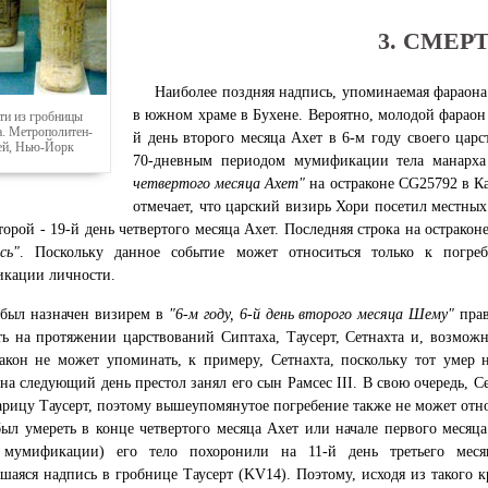
3. СМЕР
Наиболее поздняя надпись, упоминаемая фараона 
в южном храме в Бухене. Вероятно, молодой фараон 
и из гробницы
а. Метрополитен-
й день второго месяца Ахет в 6-м году своего цар
ей, Нью-Йорк
70-дневным периодом мумификации тела манарха
четвертого месяца Ахет"
на остраконе CG25792 в К
отмечает, что царский визирь Хори посетил местных 
торой - 19-й день четвертого месяца Ахет. Последняя строка на остракон
сь"
. Поскольку данное событие может относиться только к погреб
икации личности.
был назначен визирем в
"6-м году, 6-й день второго месяца Шему"
прав
ь на протяжении царствований Сиптаха, Таусерт, Сетнахта и, возможн
ракон не может упоминать, к примеру, Сетнахта, поскольку тот умер 
на следующий день престол занял его сын Рамсес III. В свою очередь, С
арицу Таусерт, поэтому вышеупомянутое погребение также не может отно
ыл умереть в конце четвертого месяца Ахет или начале первого месяца
 мумификации) его тело похоронили на 11-й день третьего меся
шаяся надпись в гробнице Таусерт (KV14). Поэтому, исходя из такого к