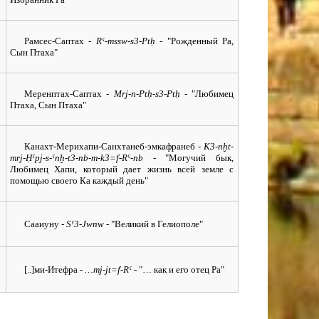
Рамсес-Саптах
- Rˁ-mssw-s3-Ptḥ -
"Рожденный Ра,
Сын Птаха"
Меренптах-Саптах
- Mrj-n-Ptḥ-s3-Ptḥ -
"Любимец
Птаха, Сын Птаха"
Канахт-Мерихапи-Санхтанеб-эмкафранеб
- K3-nḫt-
mrj-Ḥˁpj-s-ˁnḫ-t3-nb-m-k3=f-Rˁ-nb -
"Могучий бык,
Любимец Хапи, который дает жизнь всей земле с
помощью своего Ка каждый день"
Сааиуну
- Sˁ3-Jwnw -
"Великий в Гелиополе"
[..]ми-Итефра
- …mj-jt=f-Rˁ -
"… как и его отец Ра"