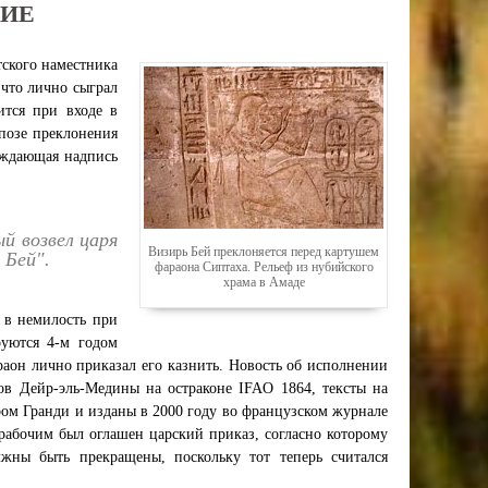
НИЕ
тского наместника
 что лично сыграл
ится при входе в
 позе преклонения
ождающая надпись
й возвел царя
Визирь Бей преклоняется перед картушем
 Бей".
фараона Сиптаха. Рельеф из нубийского
храма в Амаде
 в немилость при
руются 4-м годом
раон лично приказал его казнить. Новость об исполнении
ов Дейр-эль-Медины на остраконе IFAO 1864, тексты на
ом Гранди и изданы в 2000 году во французском журнале
 рабочим был оглашен царский приказ, согласно которому
ны быть прекращены, поскольку тот теперь считался