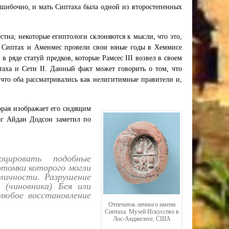
ошибочно, и мать Сиптаха была одной из второстепенных
стна; некоторые египтологи склоняются к мысли, что это,
 и Сиптах и Аменмес провели свои юные годы в Хеммисе
 ряде статуй предков, которые Рамсес III возвел в своем
таха и Сети II. Данный факт может говорить о том, что
что оба рассматривались как нелигитимные правители и,
орая изображает его сидящим
лог Айдан Додсон заметил по
оцировать подобные
отомки которого могли
личности. Разрушение
 (чиновника) Бея или
любое восстановление
Отпечаток личного имени
Сиптаха. Музей Искусство в
Лос-Анджелесе, США