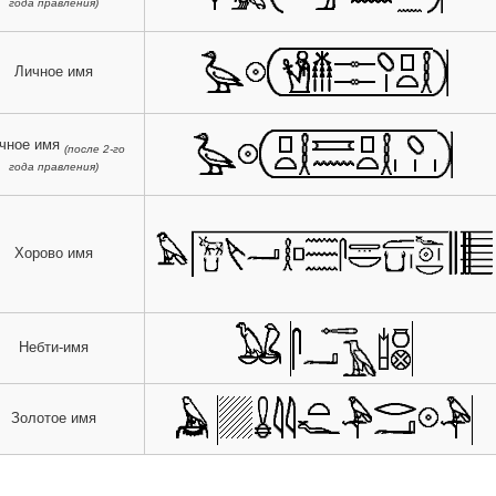
года правления)
Личное имя
чное имя
(после 2-го
года правления)
Хорово имя
Небти-имя
Золотое имя