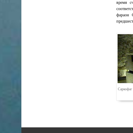
время с
соответс
фараон 
предшест
Саркофаг 