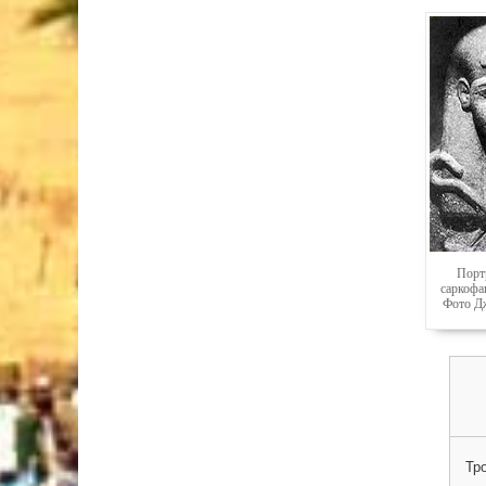
Порт
саркофаг
Фото Дж
Тр