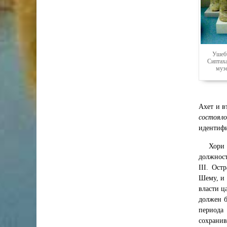
Ушебт
Сиптах
муз
Ахет и в
состояло
идентиф
Хори 
должност
III. Ост
Шему, и 
власти ц
должен б
периода
сохранив