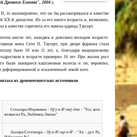
й Древнего Египта", 2004 г.
I, то маловероятно, что он бы рассматривался в качестве
ей XX-й династии. Из-за его юного возраста и, возможно,
 в качестве сорегента его мачеха-царица Таусерт.
очти шести лет, находясь в довольно молодом возрасте.
лавная жена Сети II, Таусерт, при дворе фараона стала
птаху было 10 или 11 лет, а, благодаря медицинскому
 подростком в возрасте примерно 16 лет. При жизни рост
него были вьющиеся каштановые волосы и он, вероятно,
но деформированной и искалеченной левой ноге.
иптаха из древнеегипетских источников
Сехаэнра-Мериамон
- Sḫˁj-n-Rˁ-mrj-Jmn -
"Тот, кого
возвысил Ра, Любимец Амона"
Ахенра-Сетепенра
- 3ḫ-n-Rˁ-stp-n-Rˁ -
"Ах - дух Ра,
Избранник Ра"