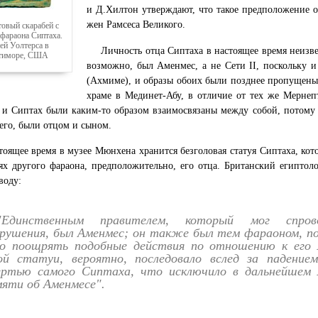
и Д.Хилтон утверждают, что такое предположение 
жен Рамсеса Великого.
товый скарабей с
фараона Сиптаха.
ей Уолтерса в
Личность отца Сиптаха в настоящее время неизве
тиморе, США
возможно, был Аменмес, а не Сети II, поскольку
(Ахмиме), и образы обоих были позднее пропущены в
храме в Мединет-Абу, в отличие от тех же Мернеп
и Сиптах были каким-то образом взаимосвязаны между собой, потому 
сего, были отцом и сыном.
тоящее время в музее Мюнхена хранится безголовая статуя Сиптаха, кот
ях другого фараона, предположительно, его отца. Британский египто
воду:
"Единственным правителем, который мог спров
зрушения, был Аменмес; он также был тем фараоном, п
но поощрять подобные действия по отношению к его 
ой статуи, вероятно, последовало вслед за падением
ертью самого Сиптаха, что исключило в дальнейшем 
мяти об Аменмесе".