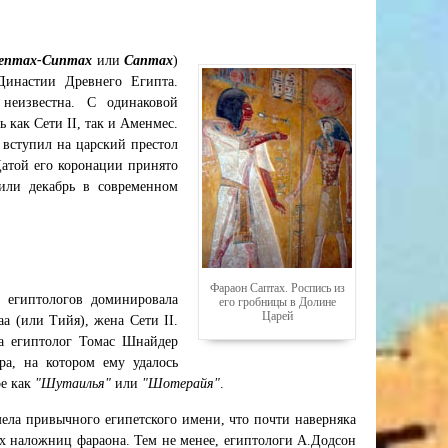
ептах-Сиптах
или
Саптах
)
Династии Древнего Египта.
неизвестна. С одинаковой
ь как Сети II, так и Аменмес.
 вступил на царский престол
Датой его коронации принято
(или декабрь в современном
Фараон Саптах. Роспись из
х египтологов доминировала
его гробницы в Долине
Царей
а (или Тийя), жена Сети II.
ка египтолог Томас Шнайдер
ра, на котором ему удалось
ое как
"Шутаилья"
или
"Шотерайя"
.
ела привычного египетского имени, что почти наверняка
их наложниц фараона. Тем не менее, египтологи А.Додсон