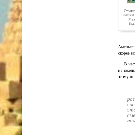
Стеати
именем 
Муз
Бал
Аменмес 
скорее в
В нас
на колен
этому по
ра
яв
эт
см
па