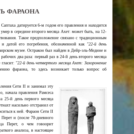
ТЬ ФАРАОНА
Саптаха датируется 6-м годом его правления и находится
умер в середине второго месяца Ахет: может быть, на 12-
ствования. Такое предположение связано с традиционным
 и датой его погребения, обозначенной как
"22-й день
аирском музее. Остракон был найден в Дейр-эль-Медине и
рабочих два раза: первый раз в 24-й день второго месяца
е гласит:
"22-й день четвертого месяца Ахет: Захоронение
ению фараона, то здесь возникает только вопрос об
ления Сети II и занимал эту
о, начала правления Рамсеса
на 25-й день первого месяца
етнахт насильно отстранил от
ситься к ней. Фараон Сети II
 Перет и (после 70-дневного
ца Перет, о чем говоорит
раткого анализа, в настоящее