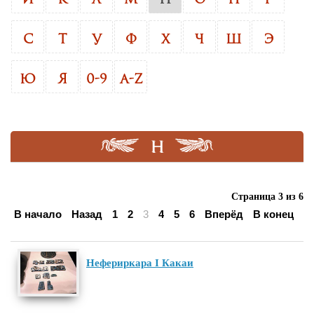
С
Т
У
Ф
Х
Ч
Ш
Э
Ю
Я
0-9
A-Z
Н
Страница 3 из 6
В начало
Назад
1
2
3
4
5
6
Вперёд
В конец
Нефериркара I Какаи