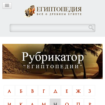
А
Б
В
Г
Д
Е
Ж
З
И
К
Л
М
Н
О
П
Р