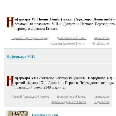
еферкара VI Пиопи Сенеб
(также,
Неферкара Пеписенеб
) -
возможный правитель VIII-й Династии Первого Переходного
периода в Древнем Египте.
Первый Переходный период
Династический Египет
Хронология
Фараоны Древнего Египта
VIII Династия
Неферкара VIII
еферкара VIII
(согласно некоторым ученым,
Неферкара III
) -
третий фараон IX-й Династии Первого Переходного периода,
правивший около 2140 г. до н.э.
Первый Переходный период
Династический Египет
Хронология
Фараоны Древнего Египта
IX Династия
Неферкасокар