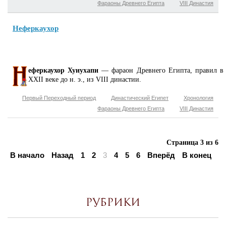
Фараоны Древнего Египта
VIII Династия
Неферкаухор
еферкаухор Хуиухапи
— фараон Древнего Египта, правил в
XXII веке до н. э., из VIII династии.
Первый Переходный период
Династический Египет
Хронология
Фараоны Древнего Египта
VIII Династия
Страница 3 из 6
В начало
Назад
1
2
3
4
5
6
Вперёд
В конец
Рубрики