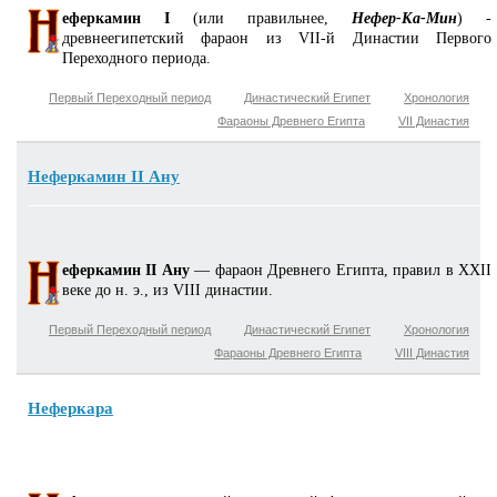
еферкамин I
(или правильнее,
Нефер-Ка-Мин
) -
древнеегипетский фараон из VII-й Династии Первого
Переходного периода.
Первый Переходный период
Династический Египет
Хронология
Фараоны Древнего Египта
VII Династия
Неферкамин II Ану
еферкамин II Ану
— фараон Древнего Египта, правил в XXII
веке до н. э., из VIII династии.
Первый Переходный период
Династический Египет
Хронология
Фараоны Древнего Египта
VIII Династия
Неферкара