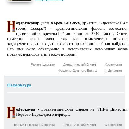
еферкасокар
(или
Нефер-Ка-Секер
, др.-егип.
"Прекрасная Ка
(бога) Сокара"
) - древнеегипетский фараон, возможно,
правивший во времена II-й династии, ок. 2740 г. до н.э. О нем
изместно очень мало, так как практически никаких
задокументированных данных о его правлении не было найдено.
Его имя было обнаружено в исторических источниках более
поздних периодов египетской истории.
Раннее Царство
Династический Египет
Хронология
Фараоны Древнего Египта
II Династия
Неферкаура
еферкаура
- древнеегипетский фараон из VIII-й Династии
Первого Переходного периода.
Первый Переходный период
Династический Египет
Хронология