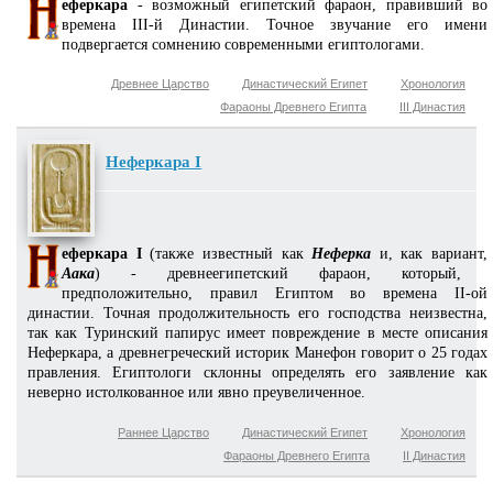
еферкара
- возможный египетский фараон, правивший во
времена III-й Династии. Точное звучание его имени
подвергается сомнению современными египтологами.
Древнее Царство
Династический Египет
Хронология
Фараоны Древнего Египта
III Династия
Неферкара I
еферкара I
(также известный как
Неферка
и, как вариант,
Аака
) - древнеегипетский фараон, который,
предположительно, правил Египтом во времена II-ой
династии. Точная продолжительность его господства неизвестна,
так как Туринский папирус имеет повреждение в месте описания
Неферкара, а древнегреческий историк Манефон говорит о 25 годах
правления. Египтологи склонны определять его заявление как
неверно истолкованное или явно преувеличенное.
Раннее Царство
Династический Египет
Хронология
Фараоны Древнего Египта
II Династия