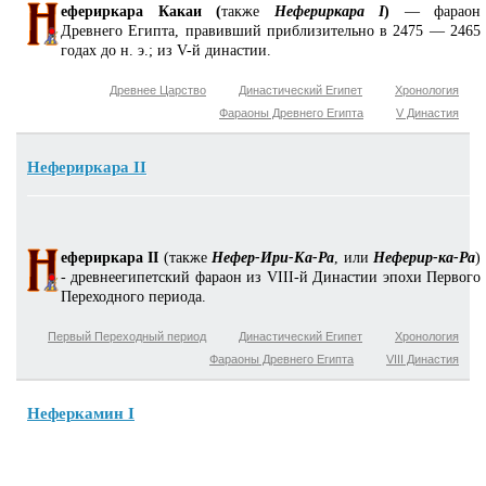
ефериркара Какаи (
также
Нефериркара I
)
— фараон
Древнего Египта, правивший приблизительно в 2475 — 2465
годах до н. э.; из V-й династии.
Древнее Царство
Династический Египет
Хронология
Фараоны Древнего Египта
V Династия
Нефериркара II
ефериркара II
(также
Нефер-Ири-Ка-Ра
, или
Неферир-ка-Ра
)
- древнеегипетский фараон из VIII-й Династии эпохи Первого
Переходного периода.
Первый Переходный период
Династический Египет
Хронология
Фараоны Древнего Египта
VIII Династия
Неферкамин I