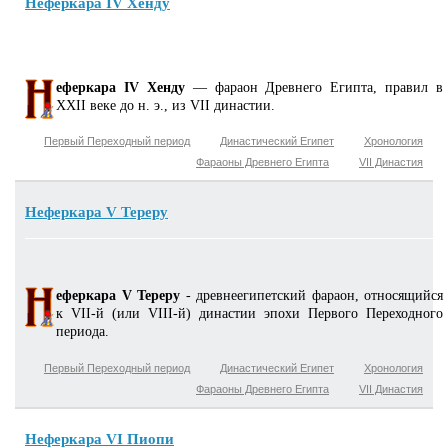
Неферкара IV Хенду
еферкара IV Хенду
— фараон Древнего Египта, правил в
XXII веке до н. э., из VII династии.
Первый Переходный период
Династический Египет
Хронология
Фараоны Древнего Египта
VII Династия
Неферкара V Тереру
еферкара V Тереру
- древнеегипетский фараон, относящийся
к VII-й (или VIII-й) династии эпохи Первого Переходного
периода.
Первый Переходный период
Династический Египет
Хронология
Фараоны Древнего Египта
VII Династия
Неферкара VI Пиопи