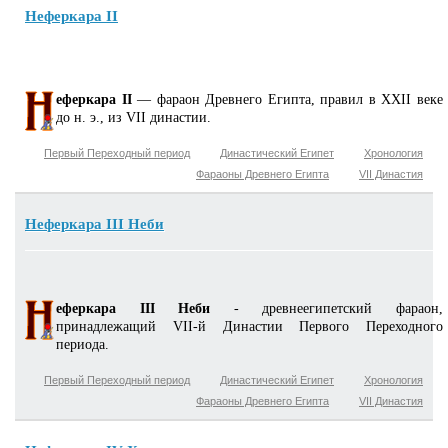
Неферкара II
еферкара II
— фараон Древнего Египта, правил в XXII веке
до н. э., из VII династии.
Первый Переходный период
Династический Египет
Хронология
Фараоны Древнего Египта
VII Династия
Неферкара III Неби
еферкара III Неби
- древнеегипетский фараон,
принадлежащий VII-й Династии Первого Переходного
периода.
Первый Переходный период
Династический Египет
Хронология
Фараоны Древнего Египта
VII Династия