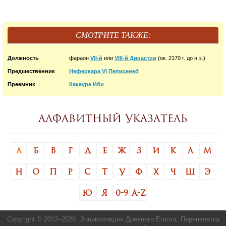
СМОТРИТЕ ТАКЖЕ:
Должность
фараон
VII-й
или
VIII-й Династии
(ок. 2170 г. до н.э.)
Предшественник
Неферкара VI Пеписенеб
Преемник
Какаура Иби
Алфавитный указатель
А
Б
В
Г
Д
Е
Ж
З
И
К
Л
М
Н
О
П
Р
С
Т
У
Ф
Х
Ч
Ш
Э
Ю
Я
0-9
A-Z
Copyright © 2013–
2026. Энциклопедия Древнего Египта. Перепечатка