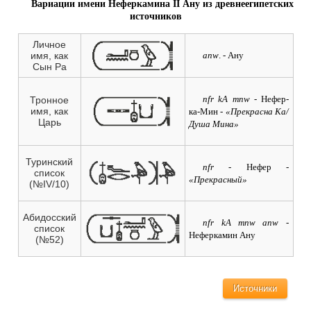
Вариации имени Неферкамина II Ану из древнеегипетских
источников
Личное
anw
. - Ану
имя, как
Сын Ра
nfr kA mnw
- Нефер-
Тронное
имя, как
ка-Мин
- «Прекрасна Ка/
Царь
Душа Мина»
Туринский
nfr
- Нефер
-
список
«Прекрасный»
(№IV/10)
Абидосский
nfr kA mnw anw
-
список
Неферкамин Ану
(№52)
Источники