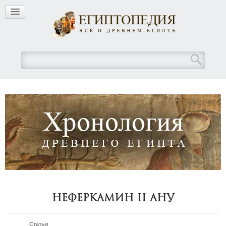
Неферкамин II Ану
Статья