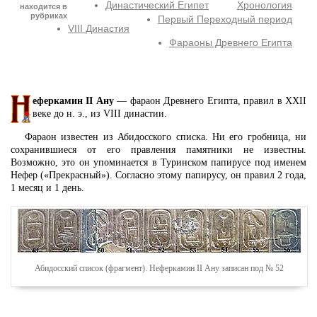
Династический Египет
Хронология
находится в
рубриках
Первый Переходный период
VIII Династия
Фараоны Древнего Египта
еферкамин II Ану
— фараон Древнего Египта, правил в XXII
веке до н. э., из VIII династии.
Фараон известен из Абидосского списка. Ни его гробница, ни
сохранившиеся от его правления памятники не известны.
Возможно, это он упоминается в Туринском папирусе под именем
Нефер («Прекрасный»). Согласно этому папирусу, он правил 2 года,
1 месяц и 1 день.
Абидосский список (фрагмент). Неферкамин II Ану записан под № 52