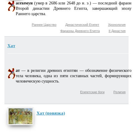
асехемуи
(умер в 2686 или 2648 до н. э.) — последний фараон
Второй династии Древнего Египта, завершающий эпоху
Раннего царства.
Раннее Царство
Династический Египет
Хронология
Фараоны Древнего Египта
II Династия
Хат
ат
— в религии древних египтян — обозначение физического
тела человека, одна из пяти составных частей, формирующих
человеческую сущность.
Египетские боги
Религия
Хат (повязка)