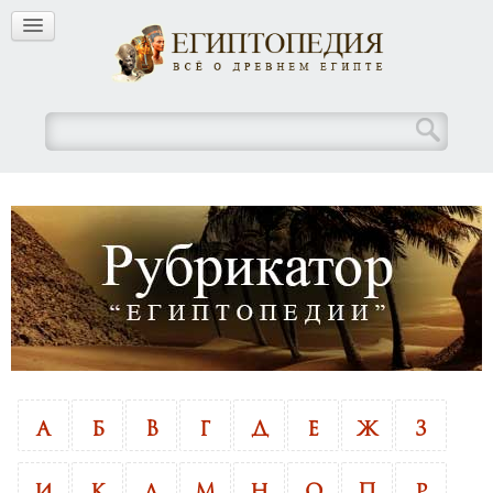
А
Б
В
Г
Д
Е
Ж
З
И
К
Л
М
Н
О
П
Р