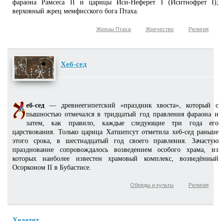
фараона Рамсеса II и царицы Иси-Неферет I (Иситнофрет I);
верховный жрец мемфисского бога Птаха.
Жрецы Птаха
Жречество
Религия
Хеб-сед
еб-сед
— древнеегипетский «праздник хвоста», который с
пышностью отмечался в тридцатый год правления фараона и
затем, как правило, каждые следующие три года его
царствования. Только царица Хатшепсут отметила хеб-сед раньше
этого срока, в шестнадцатый год своего правления. Зачастую
празднование сопровождалось возведением особого храма, из
которых наиболее известен храмовый комплекс, возведённый
Осорконом II в Бубастисе.
Обряды и культы
Религия
Хедетет