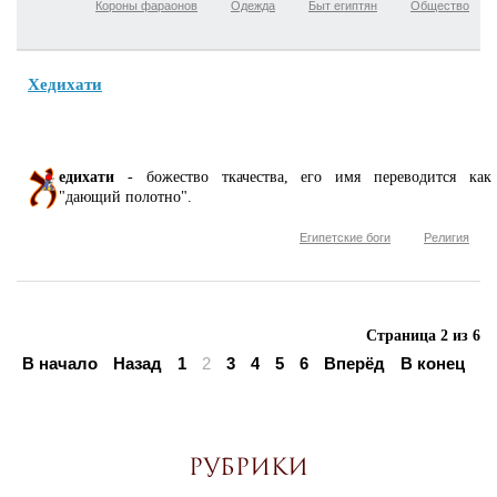
Короны фараонов
Одежда
Быт египтян
Общество
Хедихати
едихати
- божество ткачества, его имя переводится как
"дающий полотно".
Египетские боги
Религия
Страница 2 из 6
В начало
Назад
1
2
3
4
5
6
Вперёд
В конец
Рубрики