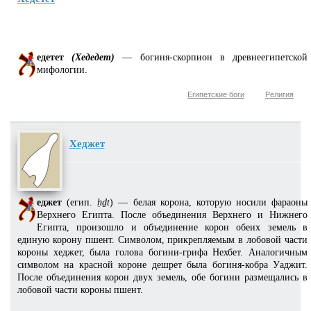
едетет
(Хедедет)
— богиня-скорпион в древнеегипетской
мифологии.
Египетские боги
Религия
Хеджет
еджет
(егип.
ḥḏt
) — белая корона, которую носили фараоны
Верхнего Египта. После объединения Верхнего и Нижнего
Египта, произошло и объединение корон обеих земель в
единую корону пшент. Символом, прикрепляемым в лобовой части
короны хеджет, была голова богини-грифа Нехбет. Аналогичным
символом на красной короне дешрет была богиня-кобра Уаджит.
После объединения корон двух земель, обе богини размещались в
лобовой части короны пшент.