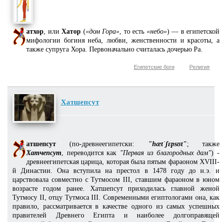
атхор
, или
Хатор
(
«дом Гора»
, то есть
«небо»
) — в египетской
мифологии богиня неба, любви, женственности и красоты, а
также супруга Хора. Первоначально считалась дочерью Ра.
Египетские боги
Религия
Хатшепсут
атшепсут
(по-древнеегипетски:
"hætˈʃɛpsʊt"
; также
Хатчепсут
, переводится как
"Первая из благородных дам"
) -
древнеегипетская царица, которая была пятым фараоном XVIII-
й Династии. Она вступила на престол в 1478 году до н.э. и
царствовала совместно с Тутмосом III, ставшим фараоном в юном
возрасте годом ранее. Хатшепсут приходилась главной женой
Тутмосу II, отцу Тутмоса III. Современными египтологами она, как
правило, рассматривается в качестве одного из самых успешных
правителей Древнего Египта и наиболее долгоправящей