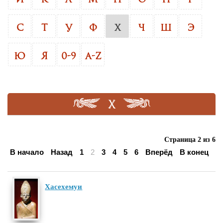
С
Т
У
Ф
Х
Ч
Ш
Э
Ю
Я
0-9
A-Z
Х
Страница 2 из 6
В начало
Назад
1
2
3
4
5
6
Вперёд
В конец
Хасехемуи