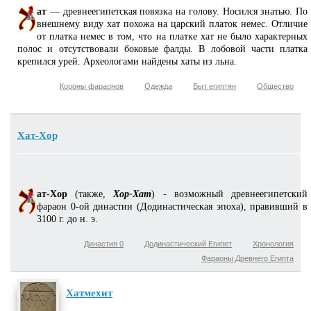
ат
— древнеегипетская повязка на голову. Носился знатью. По
внешнему виду хат похожа на царский платок немес. Отличие
от платка немес в том, что на платке хат не было характерных
полос и отсутствовали боковые фалды. В лобовой части платка
крепился урей. Археологами найдены хаты из льна.
Короны фараонов
Одежда
Быт египтян
Общество
Хат-Хор
ат-Хор
(также,
Хор-Хат
) - возможный древнеегипетский
фараон 0-ой династии (Додинастическая эпоха), правивший в
3100 г. до н. э.
Династия 0
Додинастический Египет
Хронология
Фараоны Древнего Египта
Хатмехит