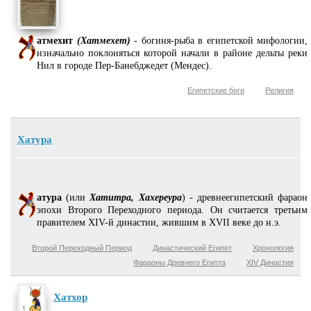
атмехит
(Хатмехет)
- богиня-рыба в египетской мифологии,
изначально поклоняться которой начали в районе дельты реки
Нил в городе Пер-Банебджедет (Мендес).
Египетские боги
Религия
Хатура
атура
(или
Хатитра, Хахереура
) - древнеегипетский фараон
эпохи Второго Переходного периода. Он считается третьим
правителем XIV-й династии, жившим в XVII веке до н.э.
Второй Переходный Период
Династический Египет
Хронология
Фараоны Древнего Египта
XIV Династия
Хатхор