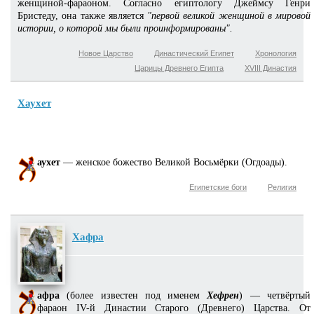
женщиной-фараоном. Согласно египтологу Джеймсу Генри
Бристеду, она также является
"первой великой женщиной в мировой
истории, о которой мы были проинформированы".
Новое Царство
Династический Египет
Хронология
Царицы Древнего Египта
XVIII Династия
Хаухет
аухет
— женское божество Великой Восьмёрки (Огдоады).
Египетские боги
Религия
Хафра
афра
(более известен под именем
Хефрен
) — четвёртый
фараон IV-й Династии Старого (Древнего) Царства. От