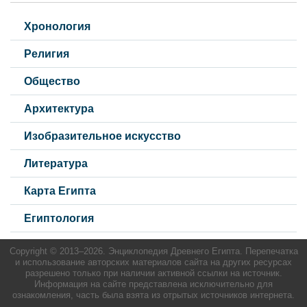
Хронология
Религия
Общество
Архитектура
Изобразительное искусство
Литература
Карта Египта
Египтология
Copyright © 2013–
2026. Энциклопедия Древнего Египта. Перепечатка
и использование авторских материалов сайта на других ресурсах
разрешено только при наличии активной ссылки на источник.
Информация на сайте представлена исключительно для
ознакомления, часть была взята из отрытых источников интернета.