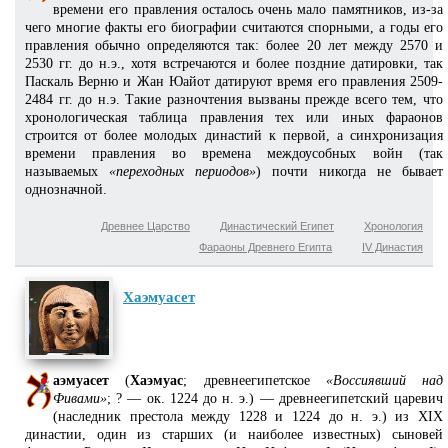
времени его правления осталось очень мало памятников, из-за
чего многие факты его биографии считаются спорными, а годы его
правления обычно определяются так: более 20 лет между 2570 и
2530 гг. до н.э., хотя встречаются и более поздние датировки, так
Паскаль Верню и Жан Юайот датируют время его правления 2509-
2484 гг. до н.э. Такие разночтения вызваны прежде всего тем, что
хронологическая таблица правления тех или иных фараонов
строится от более молодых династий к первой, а синхронизация
времени правления во времена междоусобных войн (так
называемых
«переходных периодов»
) почти никогда не бывает
однозначной.
Древнее Царство
Династический Египет
Хронология
Фараоны Древнего Египта
IV Династия
Хаэмуасет
аэмуасет
(
Хаэмуас
; древнеегипетское
«Воссиявший над
Фивами»
; ? — ок. 1224 до н. э.) — древнеегипетский царевич
(наследник престола между 1228 и 1224 до н. э.) из XIX
династии, один из старших (и наиболее известных) сыновей