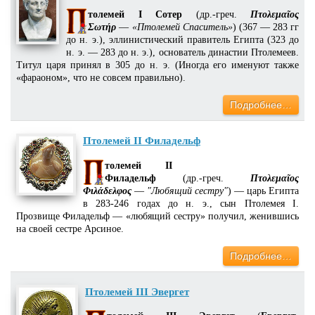
толемей I Сотер
(др.-греч.
Πτολεμαῖος
Σωτήρ
—
«Птолемей Спаситель»
) (367 — 283 гг
до н. э.), эллинистический правитель Египта (323 до
н. э. — 283 до н. э.), основатель династии Птолемеев.
Титул царя принял в 305 до н. э. (Иногда его именуют также
«фараоном», что не совсем правильно).
Подробнее…
Птолемей II Филадельф
толемей II
Филадельф
(др.-греч.
Πτολεμαῖος
Φιλάδελφος
—
"Любящий сестру"
) — царь Египта
в 283-246 годах до н. э., сын Птолемея I.
Прозвище Филадельф — «любящий сестру» получил, женившись
на своей сестре Арсиное.
Подробнее…
Птолемей III Эвергет