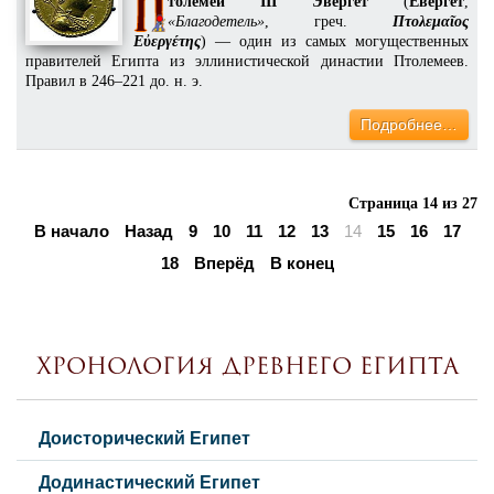
толемей III Эвергет
(
Евергет
,
«Благодетель»
, греч.
Πτολεμαῖος
Εὐεργέτης
) — один из самых могущественных
правителей Египта из эллинистической династии Птолемеев.
Правил в 246–221 до. н. э.
Подробнее…
Страница 14 из 27
В начало
Назад
9
10
11
12
13
14
15
16
17
18
Вперёд
В конец
Хронология Древнего Египта
Доисторический Египет
Додинастический Египет