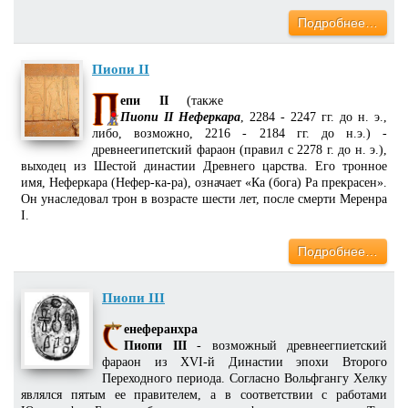
Подробнее…
Пиопи II
епи II
(также
Пиопи II Неферкара
, 2284 - 2247 гг. до н. э.,
либо, возможно, 2216 - 2184 гг. до н.э.) -
древнеегипетский фараон (правил с 2278 г. до н. э.),
выходец из Шестой династии Древнего царства. Его тронное
имя, Неферкара (Нефер-ка-ра), означает «Ка (бога) Ра прекрасен».
Он унаследовал трон в возрасте шести лет, после смерти Меренра
I.
Подробнее…
Пиопи III
енеферанхра
Пиопи III
- возможный древнеегпиетский
фараон из XVI-й Династии эпохи Второго
Переходного периода. Согласно Вольфгангу Хелку
являлся пятым ее правителем, а в соответствии с работами