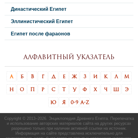
Династический Египет
Эллинистический Египет
Египет после фараонов
Алфавитный указатель
А
Б
В
Г
Д
Е
Ж
З
И
К
Л
М
Н
О
П
Р
С
Т
У
Ф
Х
Ч
Ш
Э
Ю
Я
0-9
A-Z
Copyright © 2013–
2026. Энциклопедия Древнего Египта. Перепечатка
и использование авторских материалов сайта на других ресурсах
разрешено только при наличии активной ссылки на источник.
Информация на сайте представлена исключительно для