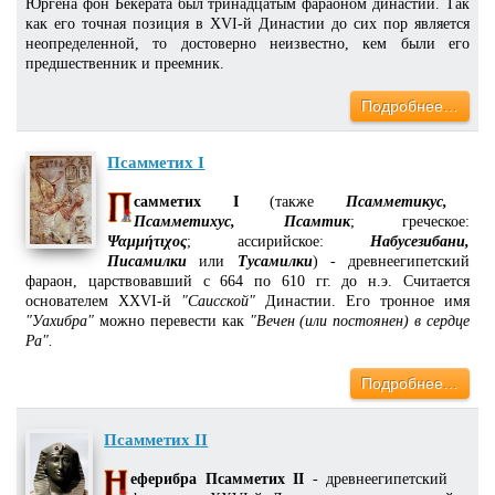
Юргена фон Бекерата был тринадцатым фараоном династии. Так
как его точная позиция в XVI-й Династии до сих пор является
неопределенной, то достоверно неизвестно, кем были его
предшественник и преемник.
Подробнее…
Псамметих I
самметих I
(также
Псамметикус,
Псамметихус, Псамтик
; греческое:
Ψαμμήτιχος
; ассирийское:
Набусезибани,
Писамилки
или
Тусамилки
) - древнеегипетский
фараон, царствовавший с 664 по 610 гг. до н.э. Считается
основателем XXVI-й
"Саисской"
Династии. Его тронное имя
"Уахибра"
можно перевести как
"Вечен (или постоянен) в сердце
Ра".
Подробнее…
Псамметих II
еферибра Псамметих II
- древнеегипетский