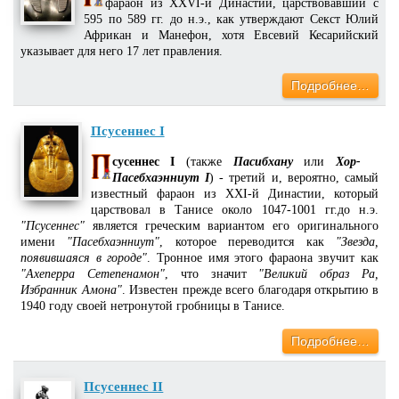
фараон из XXVI-й Династии, царствовавший с
595 по 589 гг. до н.э., как утверждают Секст Юлий
Африкан и Манефон, хотя Евсевий Кесарийский
указывает для него 17 лет правления.
Подробнее…
Псусеннес I
сусеннес I
(также
Пасибхану
или
Хор-
Пасебхаэнниут I
) - третий и, вероятно, самый
известный фараон из XXI-й Династии, который
царствовал в Танисе около 1047-1001 гг.до н.э.
"Псусеннес"
является греческим вариантом его оригинального
имени
"Пасебхаэнниут"
, которое переводится как
"Звезда,
появившаяся в городе"
. Тронное имя этого фараона звучит как
"Ахеперра Сетепенамон"
, что значит
"Великий образ Ра,
Избранник Амона"
. Известен прежде всего благодаря открытию в
1940 году своей нетронутой гробницы в Танисе.
Подробнее…
Псусеннес II