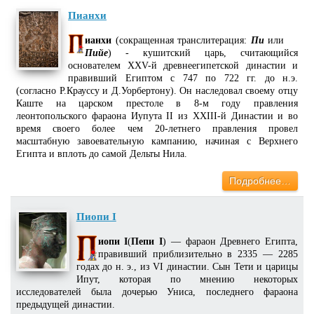
Пианхи
ианхи
(сокращенная транслитерация:
Пи
или
Пийе
) - кушитский царь, считающийся
основателем XXV-й древнеегипетской династии и
правивший Египтом с 747 по 722 гг. до н.э.
(согласно Р.Крауссу и Д.Уорбертону). Он наследовал своему отцу
Каште на царском престоле в 8-м году правления
леонтопольского фараона Иупута II из XXIII-й Династии и во
время своего более чем 20-летнего правления провел
масштабную завоевательную кампанию, начиная с Верхнего
Египта и вплоть до самой Дельты Нила.
Подробнее…
Пиопи I
иопи I
(
Пепи I
) — фараон Древнего Египта,
правивший приблизительно в 2335 — 2285
годах до н. э., из VI династии. Сын Тети и царицы
Ипут, которая по мнению некоторых
исследователей была дочерью Униса, последнего фараона
предыдущей династии.