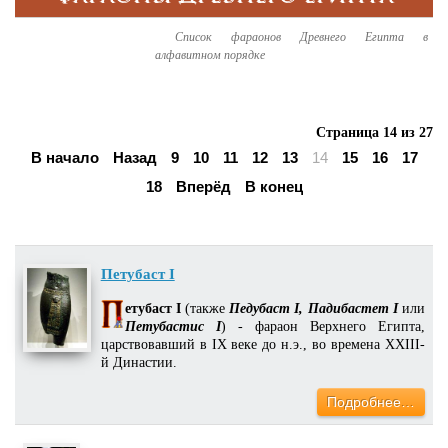
Список фараонов Древнего Египта в
алфавитном порядке
Страница 14 из 27
В начало
Назад
9
10
11
12
13
14
15
16
17
18
Вперёд
В конец
Петубаст I
етубаст I
(также
Педубаст I, Падибастет I
или
Петубастис I
) - фараон Верхнего Египта,
царствовавший в IX веке до н.э., во времена XXIII-
й Династии.
Подробнее…