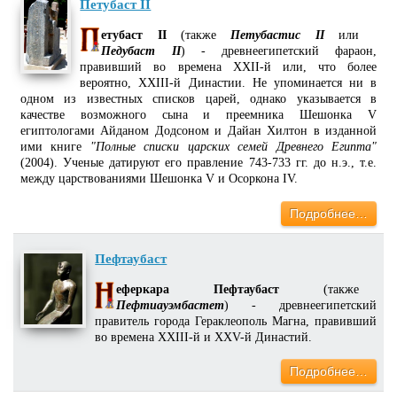
Петубаст II
етубаст II
(также
Петубастис II
или
Педубаст II
) - древнеегипетский фараон,
правивший во времена XXII-й или, что более
вероятно, XXIII-й Династии. Не упоминается ни в
одном из известных списков царей, однако указывается в
качестве возможного сына и преемника Шешонка V
египтологами Айданом Додсоном и Дайан Хилтон в изданной
ими книге
"Полные списки царских семей Древнего Египта"
(2004). Ученые датируют его правление 743-733 гг. до н.э., т.е.
между царствованиями Шешонка V и Осоркона IV.
Подробнее…
Пефтаубаст
еферкара Пефтаубаст
(также
Пефтиауэмбастет
) - древнеегипетский
правитель города Гераклеополь Магна, правивший
во времена XXIII-й и XXV-й Династий.
Подробнее…