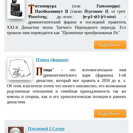
итхеперура
(или
Титхеперра
)
Пасебхаэнниут II
(также
Псусеннес II
, от греч:
Ψουσέννης
; др.-егип.:
ḥr-p3-sb3-ḫˁỉ-nỉwt
) -
древнеегипетский фараон и последний правитель
XXI-й Династии эпохи Третьего Переходного периода. Его
тронное имя переводится как
"Проявление преобразования Ра".
Подробнее…
Птица (фараон)
тица"
- это вспомогательное имя
древнеегипетского царя (фараона) I-ой
династии, который мог править в 2850 до н. э.
Об этом властителе почти что ничего неизвестно, его возможные
родственные отношения и семейная принадлежность так же
неясны и спорны, как и его хронологическая позиция в ранних
династиях.
Подробнее…
Птолемей I Сотер