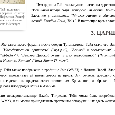
Имя царицы Тейи также упоминается на деревянн
 Тейя получают
"Истинном писаре Царя, которого Он любит, Команд
т фараона Эхнатона
Здесь же упоминалось:
"Многозначимая и единств
 Нефертити. Рельеф
ницы 25 в Амарне.
женой, Хозяйка Дома, Тейя"
. В настоящее время это
овка Р.Лепсиуса
3. ЦАР
 Эйе занял место фараона после смерти Тутанхамона, Тейя стала его Ве
ми
"Наследственной принцессы" ("iryt-p`t"), "Великой в восхвалениях" 
("nbt-t3wy"), "Великой Царской жены и Его возлюбленной" ("hmt-niswt-
 и Нижнего Египта" ("hnwt-Shm'w T3-mhw").
а Тейя также изображена в гробнице Эйе (WV23) в Долине Царей. Здесь 
ется, протягивает ей цветы лотоса из пруда. Эти рельефы довольно 
ь все детали не представляется возможным. Кроме того, изображения 
е бога плодородия Мина в Ахмиме.
сно исследовательнице Джойс Тилдесли, Тейя могла быть погребен
 WV23, и ей могли принадлежать фрагменты обнаруженных здесь женски