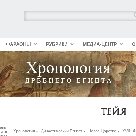
ФАРАОНЫ
РУБРИКИ
МЕДИА-ЦЕНТР
О
Тейя
атья
Хронология
Династический Египет
Новое Царство
XVIII 
ся в
иках