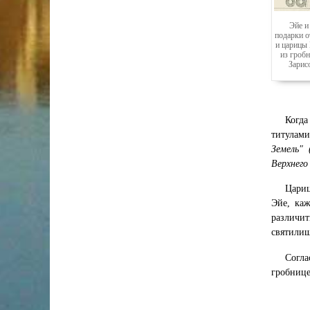
Эйе и
подарки о
и царицы
из гроб
Зарис
Когда
титула
Земель" 
Верхнего
Цариц
Эйе, каж
различит
святилищ
Согла
гробнице