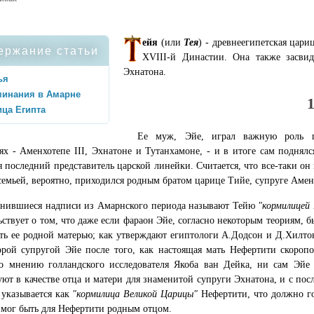
ейя
(или
Тея
) - древнеегипетская цар
ержание статьи
XVIII-й Династии. Она также засвид
Эхнатона.
ья
минания в Амарне
ца Египта
Ее муж, Эйе, играл важную роль п
ях - Аменхотепе III, Эхнатоне и Тутанхамоне, - и в итоге сам поднялс
я последний представитель царской линейки. Считается, что все-таки он
семьей, вероятно, приходился родным братом царице Тийе, супруге Аменх
нившиеся надписи из Амарнского периода называют Тейю
"кормилицей
ьствует о том, что даже если фараон Эйе, согласно некоторым теориям, 
ть ее родной матерью; как утверждают египтологи А.Додсон и Д.Хилто
орой супругой Эйе после того, как настоящая мать Нефертити скороп
по мнению голландского исследователя Якоба ван Дейка, ни сам Эйе
ют в качестве отца и матери для знаменитой супруги Эхнатона, и с пос
 указывается как
"кормилица Великой Царицы"
Нефертити, что должно го
 мог быть для Нефертити родным отцом.