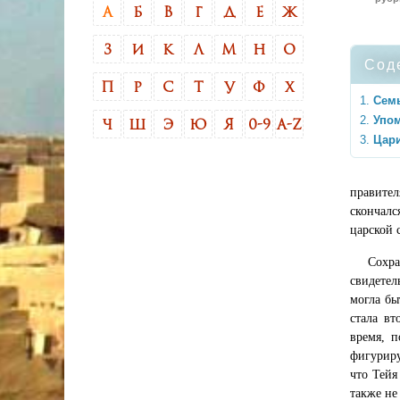
А
Б
В
Г
Д
Е
Ж
З
И
К
Л
М
Н
О
Сод
П
Р
С
Т
У
Ф
Х
Сем
Упо
Ч
Ш
Э
Ю
Я
0-9
A-Z
Цари
правител
скончалс
царской 
Сохра
свидетел
могла бы
стала вт
время, 
фигуриру
что Тейя
также не