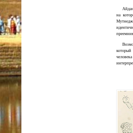
Айдан
на кото
Мутнедж
идентичн
преемник
Возмо
который
человек
интерпре