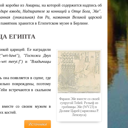
ой коробке из Амарны, на которой содержится надпись об
ире взвода, Надзирателе за конницей и Отце Бога, Эйе"
.
анная (уникальная) для Ра, названная Великой царской
т памятник хранится в Египетском музее в Берлине.
ИЦА ЕГИПТА
ликой царицей. Ее наградили
("wrt-hzwt"), "Госпожи Двух
wrt meryt.f")
и
"Владычицы
она появляется в сцене, где
сильно повреждены, поэтому
Тейи встречаются в скальном
Фараон Эйе вместе со своей
супругой Тейей. Рельеф из
а вместе со своим мужем в
гробницы Эйе (WV23) в
Долине Царей (зарисовка Р.
х костей.
Лепсиуса)
Источники