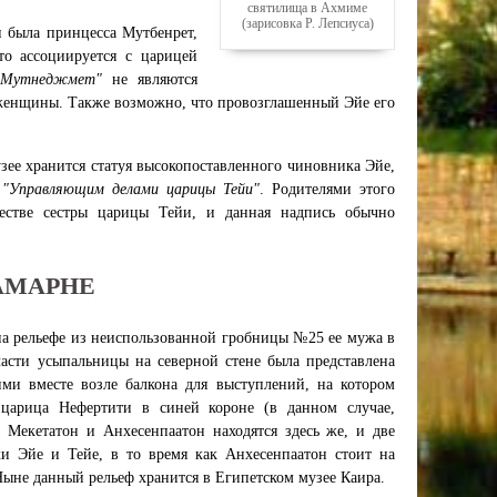
святилища в Ахмиме
(зарисовка Р. Лепсиуса)
 была принцесса Мутбенрет,
то ассоциируется с царицей
"Мутнеджмет"
не являются
 женщины. Также возможно, что провозглашенный Эйе его
ее хранится статуя высокопоставленного чиновника Эйе,
и
"Управляющим делами царицы Тейи"
. Родителями этого
естве сестры царицы Тейи, и данная надпись обычно
АМАРНЕ
на рельефе из неиспользованной гробницы №25 ее мужа в
асти усыпальницы на северной стене была представлена
ими вместе возле балкона для выступлений, на котором
 царица Нефертити в синей короне (в данном случае,
 Мекетатон и Анхесенпаатон находятся здесь же, и две
ки Эйе и Тейе, в то время как Анхесенпаатон стоит на
Ныне данный рельеф хранится в Египетском музее Каира.