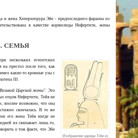
ица и жена Хеперхепрура Эйе - предпоследнего фараона из
етельствована в качестве кормилицы Нефертити, жены
1. СЕМЬЯ
ри нескольких египетских
я на престол после того, как
 имел какие-то кровные узы с
отепа III.
 Великой Царской жены"
. Это
был отцом Нефертити, Тейя не
н, вполне возможно, что она
остижно скончалась. В то же
 ни его жена Тейя нигде не
ледней их связывает лишь то,
ворить о том факте, что Эйе
Изображение царицы Тейи из