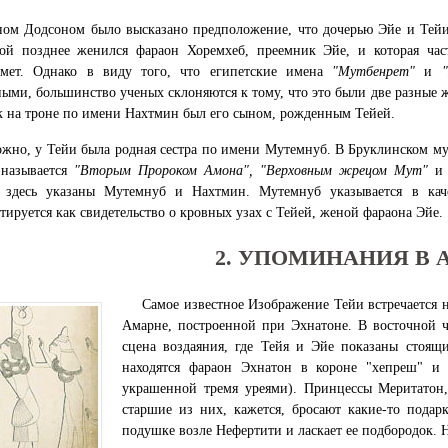
ом Додсоном было высказано предположение, что дочерью Эйе и Тейи
рой позднее женился фараон Хоремхеб, преемник Эйе, и которая час
мет. Однако в виду того, что египетские имена
"Мутбенрет"
и
ыми, большинство ученых склоняются к тому, что это были две разные
 на троне по имени Нахтмин был его сыном, рожденным Тейей.
жно, у Тейи была родная сестра по имени Мутемнуб. В Бруклинском муз
 называется
"Вторым Пророком Амона", "Верховным жрецом Мут"
а здесь указаны Мутемнуб и Нахтмин. Мутемнуб указывается в кач
тируется как свидетельство о кровных узах с Тейей, женой фараона Эйе.
2. УПОМИНАНИЯ В 
Самое известное Изображение Тейи встречается 
Амарне, построенной при Эхнатоне. В восточной ч
сцена воздаяния, где Тейя и Эйе показаны стоящ
находятся фараон Эхнатон в короне "хепреш" и
украшенной тремя уреями). Принцессы Меритатон,
старшие из них, кажется, бросают какие-то подар
подушке возле Нефертити и ласкает ее подбородок. 