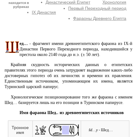
Династический Египет
Хронология
находится в
рубриках
Первый Переходный период
IX Династия
Фараоны Древнего Египта
ед…
- фрагмент имени древнеегипетского фараона из IX-й
Династии Первого Переходного периода, находившийся у
престола около 2140 года до н.э. (± 50 лет).
Крайняя скудность исторических данных о египетских
правителях этого периода очень затрудняет выдвижение каких-либо
достоверных гипотез об их личностях и времени их правления.
Единственным источником, упоминающим их имена, является
Туринский царский папирус.
Хронологическое позиционирование того же фараона с именем
Шед… базируется лишь на его позиции в Туринском папирусе.
Имя фараона Шед.. из древнеегипетских источников
Тронное
šd…y
- Шед…
имя