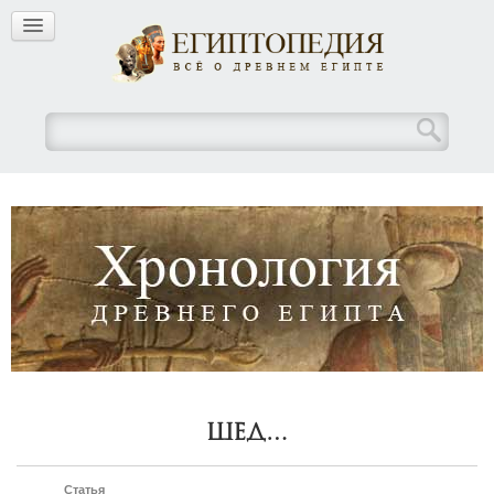
Шед…
Статья