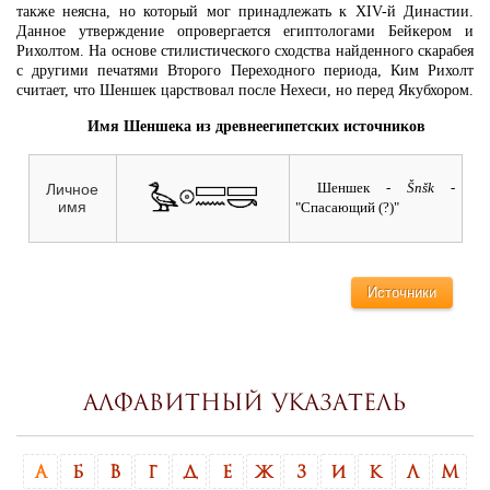
также неясна, но который мог принадлежать к XIV-й Династии.
Данное утверждение опровергается египтологами Бейкером и
Рихолтом. На основе стилистического сходства найденного скарабея
с другими печатями Второго Переходного периода, Ким Рихолт
считает, что Шеншек царствовал после Нехеси, но перед Якубхором.
Имя Шеншека из древнеегипетских источников
Шеншек
- Šnšk
-
Личное
имя
"Спасающий (?)"
Источники
Алфавитный указатель
А
Б
В
Г
Д
Е
Ж
З
И
К
Л
М