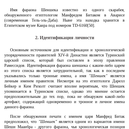
Имя фараона Шеншека известно из одного скарабея,
обнаруженного египтологом Манфредом Битаком в Аварисе
(современная Тель-эль-Даба). Ныне эта находка хранится в
Египетском музее Каира под номером TD-6160[50].
2. Идентификация личности
Основным источником для идентификации и хронологической
упорядоченности правителей XIV-й Династии является Туринский
царский список, который был составлен в эпоху правления
Рамессидов. Идентификация фараона шеншека с каким-либо царем
из этого списка является затруднительной, так как в последнем
указывались только тронные имена, а имя
"Шеншек"
является
личным именем правителя. Несмотря на это египтологи Дарелл
Бейкер и Ким Рихолт считают вполне вероятным, что Шеншек
упоминается в Туринском списке, однако это мнение остается
предположительным до тех пор, пока не обнаружен какой-либо
артефакт, содержащий одновременно и тронное и личное имена
данного фараона.
После обнаружения печати с именем царя Манфред Битак
предположил, что
"Шеншек"
является одним из вариантов имени
Шеши Мааибра - другого фараона, чья хронологическая позиция