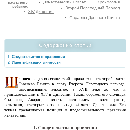
Династический Египет
Хронология
находится в
рубриках
Второй Переходный Период
XIV Династия
Фараоны Древнего Египта
Содержание статьи
Свидетельства о правлении
Идентификация личности
еншек
- древнеегипетский правитель некоторой части
Нижнего Египта в эпоху Второго Переходного периода,
царствовавший, вероятно, в XVII веке до н.э. и
принадлежавший к XIV-й Династии. Таким образом его столицей
был город Аварис, а власть простиралась на восточную и,
возможно, некоторые регионы западной части Дельты нила. Его
точная хрологическая позиция и продолжительность правления
неизвестны.
1. Свидетельства о правлении