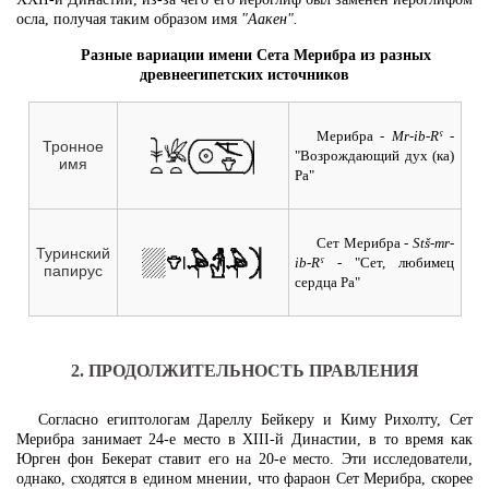
осла, получая таким образом имя
"Аакен".
Разные вариации имени Сета Мерибра из разных
древнеегипетских источников
Мерибра
- Mr-ib-Rˁ -
Тронное
"Возрождающий дух (ка)
имя
Ра"
Сет Мерибра
- Stš-mr-
Туринский
ib-Rˁ -
"Сет, любимец
папирус
сердца Ра"
2. ПРОДОЛЖИТЕЛЬНОСТЬ ПРАВЛЕНИЯ
Согласно египтологам Дареллу Бейкеру и Киму Рихолту, Сет
Мерибра занимает 24-е место в XIII-й Династии, в то время как
Юрген фон Бекерат ставит его на 20-е место. Эти исследователи,
однако, сходятся в едином мнении, что фараон Сет Мерибра, скорее