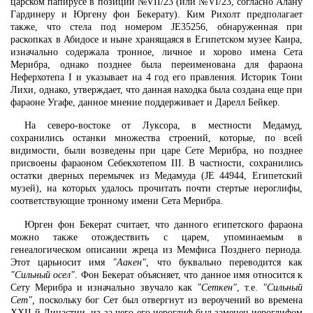
царском папирусе в позиции №VII/23 (или №VI/23, согласно Алану
Гардинеру и Юргену фон Бекерату). Ким Рихолт предполагает
также, что стела под номером JE35256, обнаруженная при
раскопках в Абидосе и ныне хранящаяся в Египетском музее Каира,
изначально содержала тронное, личное и хорово имена Сета
Мерибра, однако позднее была переименована для фараона
Неферхотепа I и указывает на 4 год его правления. Историк Тони
Лихи, однако, утверждает, что данная находка была создана еще при
фараоне Угафе, данное мнение поддерживает и Дарелл Бейкер.
На северо-востоке от Луксора, в местности Медамуд,
сохранились останки множества строений, которые, по всей
видимости, были возведены при царе Сете Мерибра, но позднее
присвоены фараоном Себекхотепом III. В частности, сохранились
остатки дверных перемычек из Медамуда (JE 44944, Египетский
музей), на которых удалось прочитать почти стертые иероглифы,
соответствующие тронному имени Сета Мерибра.
Юрген фон Бекерат считает, что данного египетского фараона
можно также отождествить с царем, упоминаемым в
генеалогическом описании жреца из Мемфиса Позднего периода.
Этот царьносит имя
"Аакен"
, что буквально переводится как
"Сильный осел"
. Фон Бекерат объясняет, что данное имя относится к
Сету Мерибра и изначально звучало как
"Сеткен"
, т.е.
"Сильный
Сет",
поскольку бог Сет был отвергнут из вероучений во времена
XXII-й Династии, из-за чего его иероглиф был заменен иероглифом