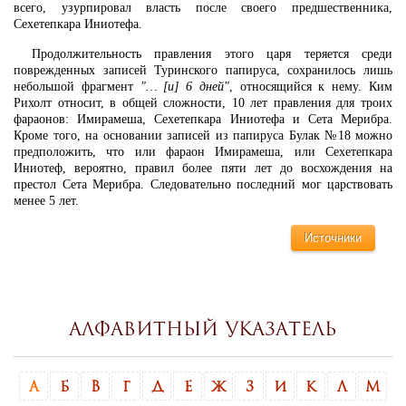
всего, узурпировал власть после своего предшественника,
Сехетепкара Иниотефа.
Продолжительность правления этого царя теряется среди
поврежденных записей Туринского папируса, сохранилось лишь
небольшой фрагмент
"… [и] 6 дней"
, относящийся к нему. Ким
Рихолт относит, в общей сложности, 10 лет правления для троих
фараонов: Имирамеша, Сехетепкара Иниотефа и Сета Мерибра.
Кроме того, на основании записей из папируса Булак №18 можно
предположить, что или фараон Имирамеша, или Сехетепкара
Иниотеф, вероятно, правил более пяти лет до восхождения на
престол Сета Мерибра. Следовательно последний мог царствовать
менее 5 лет.
Источники
Алфавитный указатель
А
Б
В
Г
Д
Е
Ж
З
И
К
Л
М