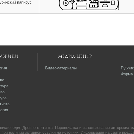
уринский папирус
убрики
Медиа-центр
огия
Видеоматериалы
Рубрик
я
Форма 
во
тура
тво
тура
гипта
огия
нциклопедия Древнего Египта. Перепечатка и использование авторских м
 при наличии активной ссылки на источник. Информация на сайте пред