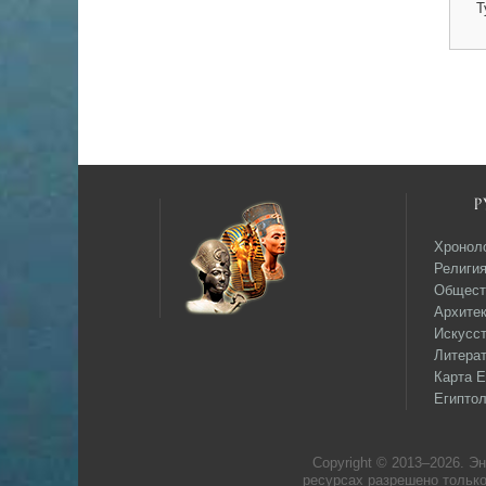
Т
Р
Хронол
Религи
Общест
Архитек
Искусс
Литера
Карта Е
Египтол
Copyright © 2013–
2026. Э
ресурсах разрешено только