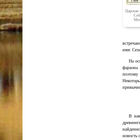
Царская 
Соб
Мен
встречаю
имя: Сех
На ос
фараона
поэтому
Некотор
привычны
В нач
древнеег
найденно
новость 