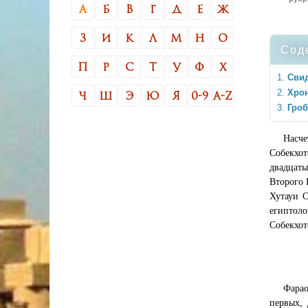
А
Б
В
Г
Д
Е
Ж
З
И
К
Л
М
Н
О
Сод
П
Р
С
Т
У
Ф
Х
Свид
Хрон
Ч
Ш
Э
Ю
Я
0-9
A-Z
Гро
Насче
Собекхот
двадцат
Второго 
Хутауи С
египтоло
Собекхот
Фарао
первых,