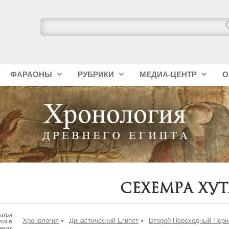
ФАРАОНЫ
РУБРИКИ
МЕДИА-ЦЕНТР
О
Сехемра Ху
атья
Хронология
Династический Египет
Второй Переходный Пери
ся в
иках