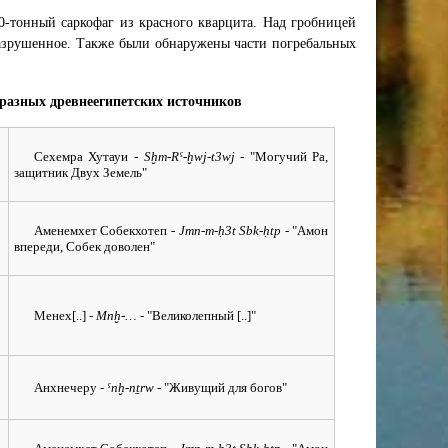
-тонный саркофаг из красного кварцита. Над гробницей
разрушенное. Также были обнаружены части погребальных
разных древнеегипетских источников
Сехемра Хутауи
- Sḫm-Rˁ-ḫwj-t3wj -
"Могучий Ра,
защитник Двух Земель"
Аменемхет Собекхотеп
- Jmn-m-ḥ3t Sbk-ḥtp -
"Амон
впереди, Собек доволен"
Менех[..]
- Mnḫ-… -
"Великолепный [..]"
Анхнечеру
- ˁnḫ-nṯrw -
"Живущий для богов"