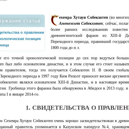
ехемра Хутауи Собекхотеп
(во многих
ержание статьи
Аменемхет Собекхотеп
; сейчас, пола
более ранних исследованиях извест
етельства о правлении
древнеегипетский фараон из XIII-й Д
ологическая позиция
Переходного периода, правивший государст
бница
1800 года до н.э.
т его точной хронологической позиции до сих пор ведуться больш
еп был либо основателем династии, и в этом случае его стоит называт
ым правителем, тогда это получается Собекхотеп II. В своем глоба
Переходного периода в 1997 году Ким Рихолт приносит веские аргументы
обекхотеп являлся основателем XIII-й Династии, и в настоящее время
гии. Гробница этого фараона была обнаружена в Абидосе в 2013 году, и
епа I в январе 2014-го.
1. СВИДЕТЕЛЬСТВА О ПРАВЛЕ
н Сехемра Хутауи Собекхотеп очень хорошо засвидетельствован в древн
 данный правитель упоминается в Кахунском папирусе №4, храняще