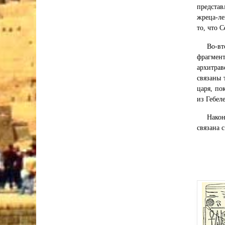
представ
жреца-ле
то, что 
Во-вт
фрагмент
архитрав
связаны 
царя, по
из Гебел
Након
связана 