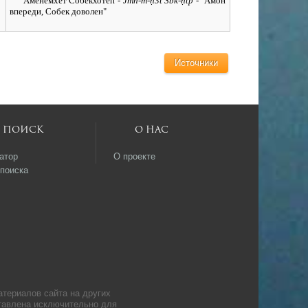
Аменемхет Собекхотеп
- Jmn-m-ḥ3t Sbk-ḥtp -
"Амон
впереди, Собек доволен"
Источники
Поиск
О нас
атор
О проекте
поиска
атериалов сайта на других
ставлена исключительно для