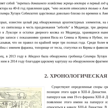
ляет собой
"перепись домашнего хозяйства жреца-лектора в первый год 
ктора на 40-й год правления царя,
"что может относится только к Амен
Сехемра Хутауи Собекхотеп царствовал довольно близко по времени к Аме
орых, известен целый ряд обнаруженных архитектурных элементов, на к
 из святилища в честь празднования
"хебседа"
в Медамуде, три дверных
е в Луксоре и остатки дверного косяка из Медамуда, хранящиеся нын
три записи с показаниями уровня Нила из Семны и Кумны в Нубии; пос
казывая, что он правил по крайней мере три полных года. Среди более 
ейна с именем фараона, топорище от тесла, статуэтки из Кермы и фаянсо
ец, в 2013 году в Абидосе была обнаружена гробница Сехемра Хутауи 
с ним в 2014 году благодаря царскому картушу на обнаруженном фрагмен
2. ХРОНОЛОГИЧЕСКАЯ
Существуют определенные споры сре
позиции этого царя в XIII-й Династии
папирусе как имя 19-го фараона XIII-й 
появление этого имени на папирусе и
относиться к началу XIII-й Династии. В