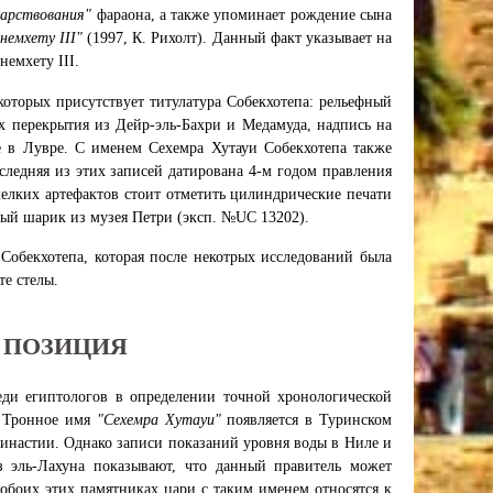
царствования"
фараона, а также упоминает рождение сына
емхету III"
(1997, К. Рихолт). Данный факт указывает на
немхету III.
оторых присутствует титулатура Собекхотепа: рельефный
 перекрытия из Дейр-эль-Бахри и Медамуда, надпись на
е в Лувре. С именем Сехемра Хутауи Собекхотепа также
ледняя из этих записей датирована 4-м годом правления
мелких артефактов стоит отметить цилиндрические печати
вый шарик из музея Петри (эксп. №UC 13202).
Собекхотепа, которая после некотрых исследований была
те стелы.
 ПОЗИЦИЯ
ди египтологов в определении точной хронологической
. Тронное имя
"Сехемра Хутауи"
появляется в Туринском
Династии. Однако записи показаний уровня воды в Ниле и
з эль-Лахуна показывают, что данный правитель может
 обоих этих памятниках цари с таким именем относятся к