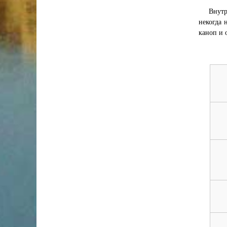
Внутр
некогда 
каноп и 