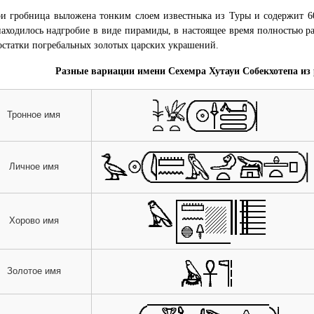
и гробница выложена тонким слоем известныка из Туры и содержит 60
находилось надгробие в виде пирамиды, в настоящее время полностью 
остатки погребальных золотых царских украшений.
Разные вариации имени Сехемра Хутауи Собекхотепа из 
Тронное имя
Личное имя
Хорово имя
Золотое имя