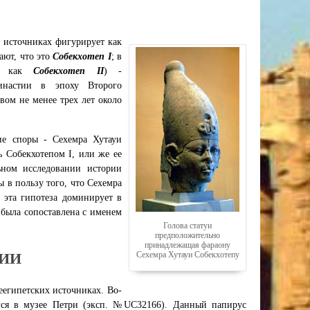
 источниках фигурирует как
гают, что это
Собекхотеп I
; в
ен как
Собекхотеп II
) -
инастии в эпоху Второго
вом не менее трех лет около
ие споры - Сехемра Хутауи
ь Собекхотепом I, или же ее
льном исследовании истории
 в пользу того, что Сехемра
 эта гипотеза доминирует в
 была сопоставлена с именем
Голова статуи
предположительно
принадлежащая фараону
НИИ
Сехемра Хутауи Собекхотепу
еегипетских источниках. Во-
мся в музее Петри (эксп. №UC32166). Данный папирус