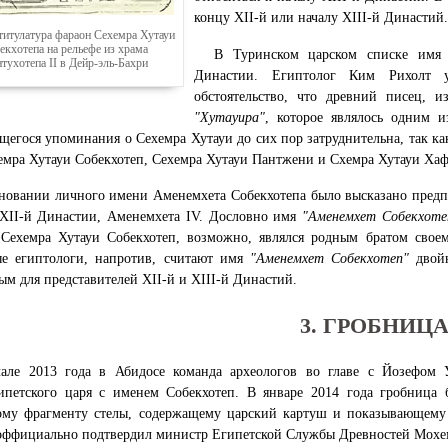
концу XII-й или началу XIII-й Династий.
титулатура фараон Сехемра Хутауи
екхотепа на рельефе из храма
В Туринском царском списке им
тухотепа II в Дейр-эль-Бахри
Династии. Египтолог Ким Рихолт у
обстоятельство, что древний писец, и
"Хутауира"
, которое являлось одним 
щегося упоминания о Сехемра Хутауи до сих пор затруднительна, так как
емра Хутауи Собекхотеп, Сехемра Хутауи Пантжени и Схемра Хутауи Хаф
новании личного имени Аменемхета Собекхотепа было высказано предп
 XII-й Династии, Аменемхета IV. Дословно имя
"Аменемхет Собекхоте
 Сехемра Хутауи Собекхотеп, возможно, являлся родным братом свое
ые египтологи, напротив, считают имя
"Аменемхет Собекхотеп"
двойн
м для представителей XII-й и XIII-й Династий.
3. ГРОБНИЦ
але 2013 года в Абидосе команда археологов во главе с Йозефом 
ипетского царя с именем Собекхотеп. В январе 2014 года гробница б
му фрагменту стелы, содержащему царский картуш и показывающему в
оффициально подтвердил министр Египетской Службы Древностей Мохе