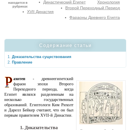
Династический Египет
Хронология
находится в
рубриках
Второй Переходный Период
XVII Династия
Фараоны Древнего Египта
Содержание статьи
Доказательства существования
Правление
ахотеп
- древнеегипетский
фараон эпохи Второго
Переходного периода, когда
Египет являлся разделенным на
несколько государственных
образований. Египтологи Ким Рихолт
и Дарелл Бейкер считают, что он был
первым правителем XVII-й Династии.
1. Доказательства