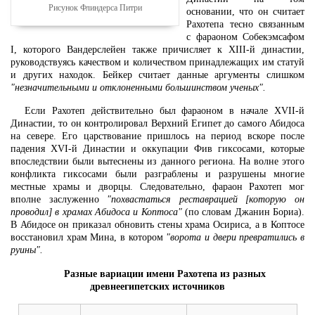
Рисунок Флиндерса Питри
основании, что он считает
Рахотепа тесно связанным
с фараоном Собекэмсафом
I, которого Вандерслейен также причисляет к XIII-й династии,
руководствуясь качеством и количеством принадлежащих им статуй
и других находок. Бейкер считает данные аргументы слишком
"незначительными и отклоненными большинством ученых".
Если Рахотеп действительно был фараоном в начале XVII-й
Династии, то он контролировал Верхний Египет до самого Абидоса
на севере. Его царствование пришлось на период вскоре после
падения XVI-й Династии и оккупации Фив гиксосами, которые
впоследствии были вытеснены из данного региона. На волне этого
конфликта гиксосами были разграблены и разрушены многие
местные храмы и дворцы. Следовательно, фараон Рахотеп мог
вполне заслуженно
"похвастаться реставрацией [которую он
проводил] в храмах Абидоса и Коптоса"
(по словам Джанин Бориа).
В Абидосе он приказал обновить стены храма Осириса, а в Коптосе
восстановил храм Мина, в котором
"ворота и двери превратились в
руины".
Разные вариации имени Рахотепа из разных
древнеегипетских источников