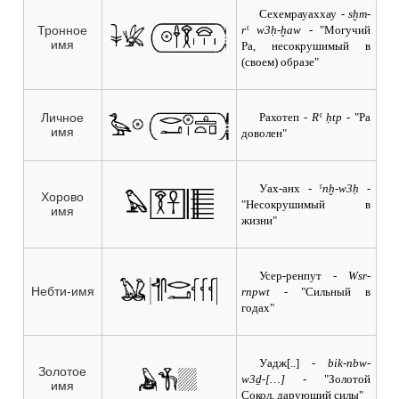
Сехемрауаххау
- sḫm-
rˁ w3ḥ-ḫaw
- "Могучий
Тронное
имя
Ра, несокрушимый в
(своем) образе"
Рахотеп
- Rˁ ḥtp
- "Ра
Личное
имя
доволен"
Уах-анх
- ˁnḫ-w3ḥ
-
Хорово
"Несокрушимый в
имя
жизни"
Усер-ренпут
- Wsr-
Небти-имя
rnpwt
- "Сильный в
годах"
Уадж[..]
- bik-nbw-
Золотое
w3ḏ-[…]
- "Золотой
имя
Сокол, дарующий силы"