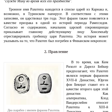
"службе Мину во время всех его празднеств".
Тронное имя Рахотепа находится в списке царей из Карнака и,
возможно, в Туринском папирусе. В соответствии с этими
записями, он царствовал три года. Этот фараон также появляется в
качестве призрака в одной из историй периода Рамессидов.
Согласно ее содержанию, начальник царской сокровищницы
приказывает главному действующему лицу Хонсемхабу
отреставрировать гробницу царя Рахотепа. Эта история может
указывать на то, что Рахотеп был погребен в Фиванском некрополе.
2. Правление
В то время, как Ким
Рихолт и Дарелл Бейкер
предполагают, что Рахотеп
являлся первым фараоном
XVII-й Династии, Юрген
фон Бекерат ставит его в
качестве второго царя этой
династии. Как
альтернатива, Клод
Вандерслейен относит
Рахотепа к XIII-й
Два скарабея с именем фараона Рахотепа.
Династии на том