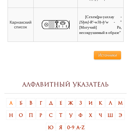
[Сехем]ра-уаххау
-
[Sḫm]-Rˁ-w3ḥ-ḫˁw
- "
Карнакский
список
[Могучий] Ра,
несокрушимый в образе"
Источники
Алфавитный указатель
А
Б
В
Г
Д
Е
Ж
З
И
К
Л
М
Н
О
П
Р
С
Т
У
Ф
Х
Ч
Ш
Э
Ю
Я
0-9
A-Z