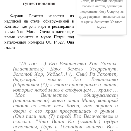
Стела, на которой изображен
существования
фараон Рахотеп, делающий
подношения богу Осирису за
Фараон Рахотеп известен из
двух умерших - военачальника
надписей на стеле, обнаруженной в
и жреца. Зарисовка Уоллеса
Коптосе, где речь идет о реставрации
Баджа.
храма бога Мина. Стела в настоящее
время хранится в музее Петри под
каталожным номером UC 14327. Она
гласит:
"(В год …) Его Величество Хор Уаханх,
(властитель) Двух Земель Усерренпут,
Золотой Хор, Уадж[..] (.. Сын) Ра Рахотеп,
дарующий жизнь. Его Величество
(обратился (?)) к своим придворным и знати,
которые находились в следующем … храме …
"Мое Величество обнаруживает
(относительно) моего отца Мина, который
стоит во главе всех богов, что ворота и
двери в его храм превратились в руины".
(Они пали ниц (?) перед) Его Величеством и
сказали: "Что Ваши Ка (команды) будут
исполнены, Царя и Господина нашего. Вы -