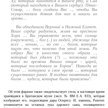
Ху, который находится в Вашем рту, и Сиа
(который находится в Вашем сердце). Птах-
Сокар, … боги создали Вас .., чтобы Вы
осуществляли деяния для них и нашли их
храмы…
Вы объединили Верхний и Нижний Египет.
Ваше сердце радуется, живя на престоле
Хора … Вы управляете всем, что солнце
(окружает), .. бог (..) из людей, убежище для
всех .. ночью, … во сне … богов, которые
ищут то, что полезно для этой земли. Ра
избрал Вас в качестве своего образа ..,
который был удален (?) .., поскольку это
было во времена Ваших отцов - царей,
которые последовали за Хором". Никогда не
было … потеряли в свое время .., который
существовал ранее. Я воздвиг памятники для
богов … чудеса, которые были привезены".
Об этом фараоне также свидетельствует стела, в настоящее время
хранящаяся в Британском музее (эксп. № BM Е.А. 833), которая
изображает его, подносящим дары Осирису. И, наконец, Рахотеп
упоминается на останках лука царского сына, посвященного