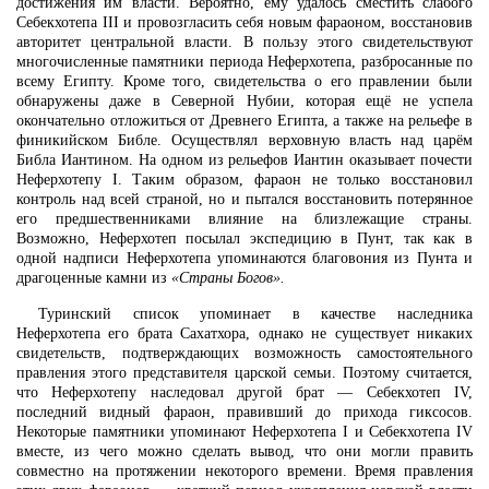
достижения им власти. Вероятно, ему удалось сместить слабого
Себекхотепа III и провозгласить себя новым фараоном, восстановив
авторитет центральной власти. В пользу этого свидетельствуют
многочисленные памятники периода Неферхотепа, разбросанные по
всему Египту. Кроме того, свидетельства о его правлении были
обнаружены даже в Северной Нубии, которая ещё не успела
окончательно отложиться от Древнего Египта, а также на рельефе в
финикийском Библе. Осуществлял верховную власть над царём
Библа Иантином. На одном из рельефов Иантин оказывает почести
Неферхотепу I. Таким образом, фараон не только восстановил
контроль над всей страной, но и пытался восстановить потерянное
его предшественниками влияние на близлежащие страны.
Возможно, Неферхотеп посылал экспедицию в Пунт, так как в
одной надписи Неферхотепа упоминаются благовония из Пунта и
драгоценные камни из
«Страны Богов».
Туринский список упоминает в качестве наследника
Неферхотепа его брата Сахатхора, однако не существует никаких
свидетельств, подтверждающих возможность самостоятельного
правления этого представителя царской семьи. Поэтому считается,
что Неферхотепу наследовал другой брат — Себекхотеп IV,
последний видный фараон, правивший до прихода гиксосов.
Некоторые памятники упоминают Неферхотепа I и Себекхотепа IV
вместе, из чего можно сделать вывод, что они могли править
совместно на протяжении некоторого времени. Время правления