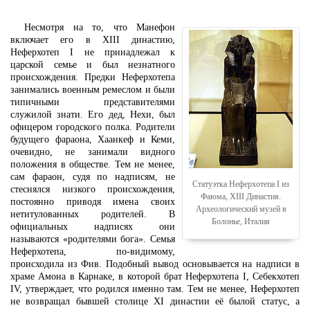
Несмотря на то, что Манефон
включает его в XIII династию,
Неферхотеп I не принадлежал к
царской семье и был незнатного
происхождения. Предки Неферхотепа
занимались военным ремеслом и были
типичными представителями
служилой знати. Его дед, Нехи, был
офицером городского полка. Родители
будущего фараона, Хаанкеф и Кеми,
очевидно, не занимали видного
положения в обществе. Тем не менее,
сам фараон, судя по надписям, не
Статуэтка Неферхотепа I из
стеснялся низкого происхождения,
Фаюма, XIII Династия.
постоянно приводя имена своих
Археологический музей в
нетитулованных родителей. В
Болонье, Италия
официальных надписях они
называются «родителями бога». Семья
Неферхотепа, по-видимому,
происходила из Фив. Подобный вывод основывается на надписи в
храме Амона в Карнаке, в которой брат Неферхотепа I, Себекхотеп
IV, утверждает, что родился именно там. Тем не менее, Неферхотеп
не возвращал бывшей столице XI династии её былой статус, а