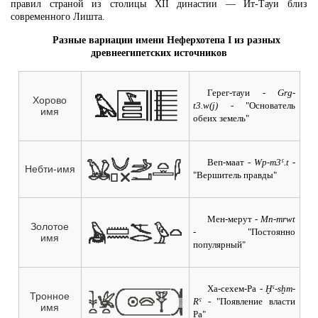
правил страной из столицы XII династии — Ит-Тауи близ
современного Лишта.
Разные вариации имени Неферхотепа I из разных
древнеегипетских источников
Герег-тауи
- Grg-
Хорово
t3.w(j) -
"Основатель
имя
обеих земель"
Веп-маат
- Wp-m3ˁ.t -
Небти-имя
"Вершитель правды"
Мен-мерут
- Mn-mrwt
Золотое
-
"Постоянно
имя
популярный"
Ха-сехем-Ра
- Ḫˁ-sḫm-
Тронное
Rˁ -
"Появление власти
имя
Ра"