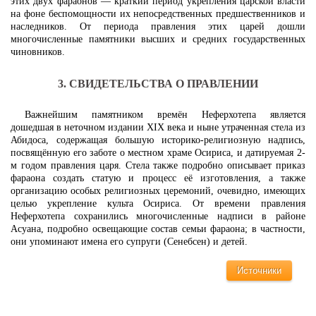
этих двух фараонов — краткий период укрепления царской власти
на фоне беспомощности их непосредственных предшественников и
наследников. От периода правления этих царей дошли
многочисленные памятники высших и средних государственных
чиновников.
3. СВИДЕТЕЛЬСТВА О ПРАВЛЕНИИ
Важнейшим памятником времён Неферхотепа является
дошедшая в неточном издании XIX века и ныне утраченная стела из
Абидоса, содержащая большую историко-религиозную надпись,
посвящённую его заботе о местном храме Осириса, и датируемая 2-
м годом правления царя. Стела также подробно описывает приказ
фараона создать статую и процесс её изготовления, а также
организацию особых религиозных церемоний, очевидно, имеющих
целью укрепление культа Осириса. От времени правления
Неферхотепа сохранились многочисленные надписи в районе
Асуана, подробно освещающие состав семьи фараона; в частности,
они упоминают имена его супруги (Сенебсен) и детей.
Источники