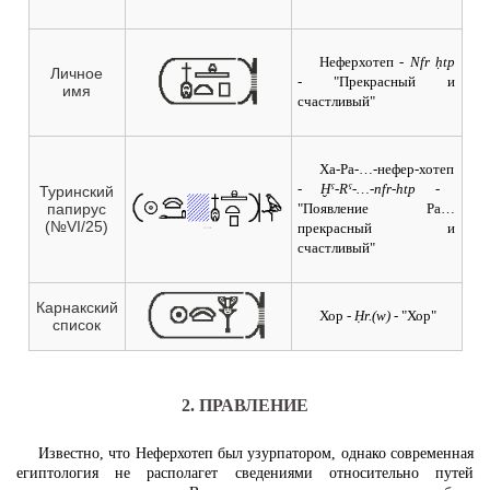
Неферхотеп
- Nfr ḥtp
Личное
-
"Прекрасный и
имя
счастливый"
Ха-Ра-…-нефер-хотеп
- Ḫˁ-Rˁ-…-nfr-htp -
Туринский
папирус
"Появление Ра…
(№VI/25)
прекрасный и
счастливый"
Карнакский
Хор
- Ḥr.(w) -
"Хор"
список
2. ПРАВЛЕНИЕ
Известно, что Неферхотеп был узурпатором, однако современная
египтология не располагет сведениями относительно путей