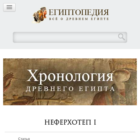
Неферхотеп I
Статья