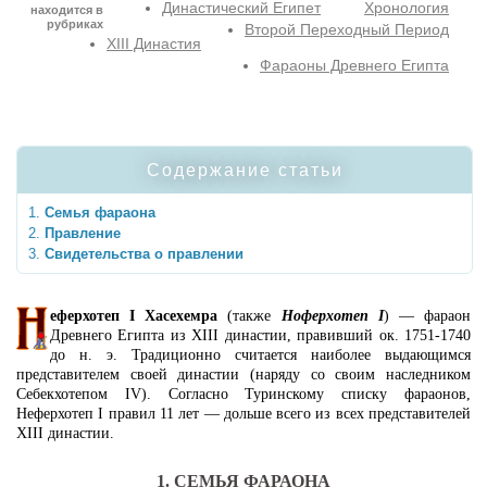
Династический Египет
Хронология
находится в
рубриках
Второй Переходный Период
XIII Династия
Фараоны Древнего Египта
Содержание статьи
Семья фараона
Правление
Свидетельства о правлении
еферхотеп I Хасехемра
(также
Ноферхотеп I
) — фараон
Древнего Египта из XIII династии, правивший ок. 1751-1740
до н. э. Традиционно считается наиболее выдающимся
представителем своей династии (наряду со своим наследником
Себекхотепом IV). Согласно Туринскому списку фараонов,
Неферхотеп I правил 11 лет — дольше всего из всех представителей
XIII династии.
1. СЕМЬЯ ФАРАОНА