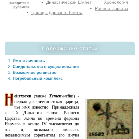
Династический Египет
Хронология
находится в
рубриках
Раннее Царство
Царицы Древнего Египта
Содержание статьи
Имя и личность
Свидетельства о существовании
Возможное регенство
Погребальный комплекс
ейтхотеп
(также
Хетепунейт
) -
первая древнеегипетская царица,
чье имя известно. Принадлежала
к I-й Династии эпохи Раннего
Царства. Жила во времена фараона
Нармера в конце IV тысячелетия до
н.э. и, возможно, являлась
независимым сорегентом его внука