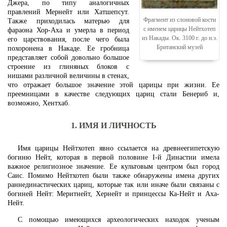
Джера, по типу аналогичных
правлений Мернейт или Хатшепсут.
Фрагмент из слоновой кости
Также приходилась матерью для
с именем царицы Нейтхотеп
фараона Хор-Аха и умерла в период
из Накады. Ок. 3100 г. до н.э.
его царствования, после чего была
Британский музей
похоронена в Накаде. Ее гробница
представляет собой довольно большое
строение из глиняных блоков с
нишами различной величины в стенах,
что отражает большое значение этой царицы при жизни. Ее
преемницами в качестве следующих цариц стали Бенериб и,
возможно, Хентхаб.
1. ИМЯ И ЛИЧНОСТЬ
Имя царицы Нейтхотеп явно ссылается на древнеегипетскую
богиню Нейт, которая в первой половине I-й Династии имела
важное религиозное значение. Ее культовым центром был город
Саис. Помимо Нейтхотеп были также обнаружены имена других
раннединастических цариц, которые так или иначе были связаны с
богиней Нейт: Меритнейт, Хернейт и принцессы Ка-Нейт и Аха-
Нейт.
С помощью имеющихся археологических находок ученым