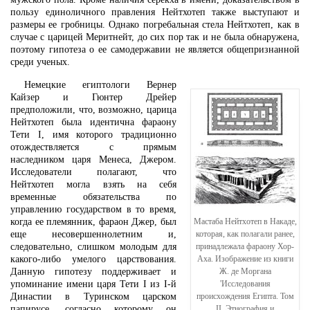
пользу единоличного правления Нейтхотеп также выступают и
размеры ее гробницы. Однако погребальная стела Нейтхотеп, как в
случае с царицей Меритнейт, до сих пор так и не была обнаружена,
поэтому гипотеза о ее самодержавии не является общепризнанной
среди ученых.
Немецкие египтологи Вернер
Кайзер и Гюнтер Дрейер
предположили, что, возможно, царица
Нейтхотеп была идентична фараону
Тети I, имя которого традиционно
отождествляется с прямым
наследником царя Менеса, Джером.
Исследователи полагают, что
Нейтхотеп могла взять на себя
временные обязательства по
управлению государством в то время,
когда ее племянник, фараон Джер, был
Мастаба Нейтхотеп в Накаде,
еще несовершеннолетним и,
которая, как полагали ранее,
следовательно, слишком молодым для
принадлежала фараону Хор-
какого-либо умелого царствования.
Аха. Изображение из книги
Данную гипотезу поддерживает и
Ж. де Моргана
упоминание имени царя Тети I из I-й
'Исследования
Династии в Туринском царском
происхождения Египта. Том
папирусе, согласно которому он
II. Этнография и