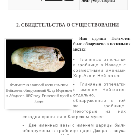
Нейт умиротворена"
2. СВИДЕТЕЛЬСТВА О СУЩЕСТВОВАНИИ
Имя царицы Нейтхотеп
было обнаружено в нескольких
местах:
Глиняные отпечатки
в гробнице в Накаде с
совместными именами
Хор-Аха и Нейтхотеп.
Глиняные отпечатки
Фрагмент из слоновой кости с именем
с именем Нейтхотеп
Нейтхотеп, обнаруженный Ж. де Морганом
отдельно,
в Абидосе в 1897 году. Египетский музей в
обнаруженные в той
Каире
же гробнице.
Некоторые из них
сегодня хранятся в Каирском музее.
Две именных вазы с именем царицы были
обнаружены в гробнице царя Джера - внука