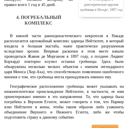
правил всего 1 год и 45 дней.
доисторические царские
гробницы в Негаде', 1897 год
4. ПОГРЕБАЛЬНЫЙ
КОМПЛЕКС
В южной части раннединастического некрополя в Накаде
располагается заупокойный комплекс царицы Нейтхотеп, в который
входила и большая мастаба, ныне практически разрушенная
вследствие эрозии. Впервые раскопки в этом месте начали
проводиться Жаком де Морганом в 1897 году, а позднее Людвиг
Борхардт повторно изучил останки гробницы. Здесь были
обнаружены несколько мелких объектов с именем легендарного
царя Менеса (Хор-Аха), что способствовало появлению ошибочного
мнения о том, что гробница могла принадлежать именно ему.
Географическое расположение гробницы может указывать на
нижнеегипетское происхождение Нейтхотеп; в частности, ее имя
ориентировано именно в это направлении. То, что царица была
погребена в Верхнем Египте, может говорить о том, что Нармер
взял Нейтхотеп в жены, чтобы таким образом либо узаконить
объединение Верхнего и Нижнего Египта, либо же чтобы
подготовить страну к данному событию.