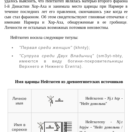
удалось выяснить, что Нейтхотеп являлась матерью второго фараона
I-й Династии Хор-Аха и занимала место царицы при Нармере в
течение последних лет его правления, скончавшись уже когда ее
сын стал фараоном. Об этом свидетельствуют глиняные отпечатки с
именами Нармера и Хор-Аха, обнаруженные в ее гробнице.
Личности ее остальных возможных потомков неизвестны.
Нейтхотеп носила следующие титулы:
"Первая среди женщин"
(khnty);
"Супруга среди Двух Владычиц"
(sm3yt-nbty,
имеются в виду богини-покровительницы
Верхнего и Нижнего Египта).
Имя царицы Нейтхотеп из древнеегипетских источников
Нейтхотеп
- Nj.t htp -
Личное
имя
"Нейт довольна"
Нейтхотепу
- Nj.t
Имя в
htpjw -
"Нейт довольна /
серекхе