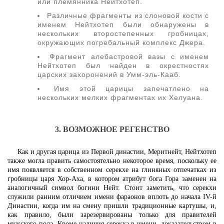
или племянника Нейтхотеп.
Различные фрагменты из слоновой кости с
именем Нейтхотеп были обнаружены в
нескольких второстепенных гробницах,
окружающих погребальный комплекс Джера.
Фрагмент алебастровой вазы с именем
Нейтхотеп был найден в окрестностях
царских захоронений в Умм-эль-Кааб.
Имя этой царицы запечатлено на
нескольких мелких фрагментах их Хелуана.
3. ВОЗМОЖНОЕ РЕГЕНСТВО
Как и другая царица из Первой династии, Меритнейт, Нейтхотеп
также могла править самостоятельно некоторое время, поскольку ее
имя появляется в собственном серекхе на глиняных отпечатках из
гробницы царя Хор-Аха, в котором атрибут бога Гора заменен на
аналогичный символ богини Нейт. Стоит заметить, что серекхи
служили ранним отличием имени фараонов вплоть до начала IV-й
Династии, когда им на смену пришли традиционные картушы, и,
как правило, были зарезервированы только для правителей
мужского пола. Кроме наличия серекха в имени, доказательством в