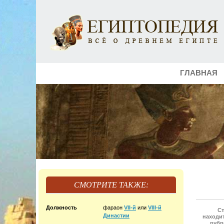
ГЛАВНАЯ
СМОТРИТЕ ТАКЖЕ:
Должность
фараон
VII-й
или
VIII-й
Ст
Династии
находит
рубр