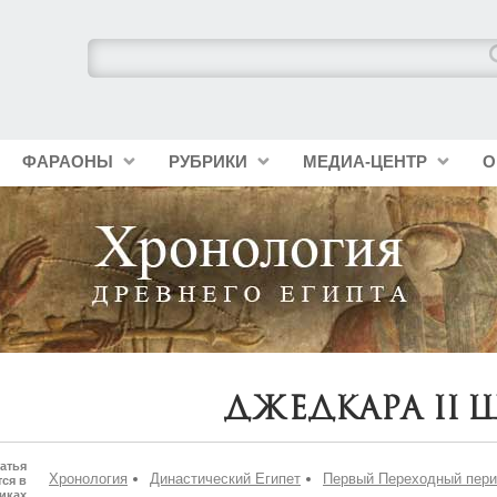
ФАРАОНЫ
РУБРИКИ
МЕДИА-ЦЕНТР
О
Джедкара II 
атья
Хронология
Династический Египет
Первый Переходный пер
ся в
иках