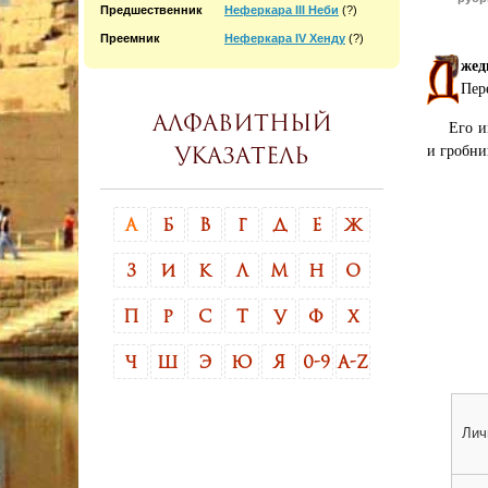
Предшественник
Неферкара III Неби
(?)
Преемник
Неферкара IV Хенду
(?)
жед
Пер
Алфавитный
Его и
и гробни
указатель
А
Б
В
Г
Д
Е
Ж
З
И
К
Л
М
Н
О
П
Р
С
Т
У
Ф
Х
Ч
Ш
Э
Ю
Я
0-9
A-Z
Лич