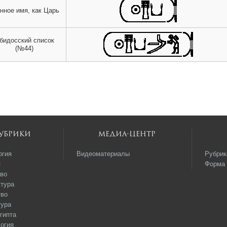
нное имя, как Царь
бидосский список
(№44)
убрики
Медиа-центр
огия
Видеоматериалы
Рубрик
я
Форма 
во
тура
тво
тура
гипта
огия