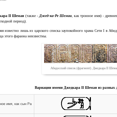
кара II Шемаи
(также -
Джед-ка-Ре Шемаи
, как тронное имя) - древн
еходной период).
мя известно лишь из царского списка заупокойного храма Сети I в Аби
ца этого фараона неизвестны.
Абидосский список (фрагмент). Джедкара II Шема
Вариации имени Джедкара II Шемаи из разных 
ное имя, как сын Ра