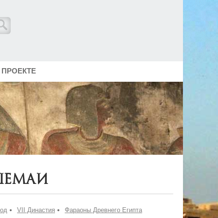
 ПРОЕКТЕ
Шемаи
иод
VII Династия
Фараоны Древнего Египта