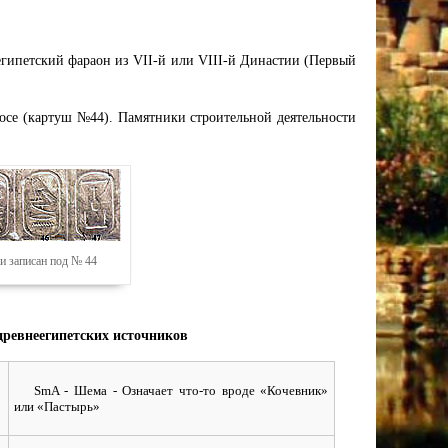
еегипетский фараон из VII-й или VIII-й Династии (Первый
досе (картуш №44). Памятники строительной деятельности
и записан под № 44
древнеегипетских источников
SmA - Шема - Означает что-то вроде «Кочевник»
или «Пастырь»