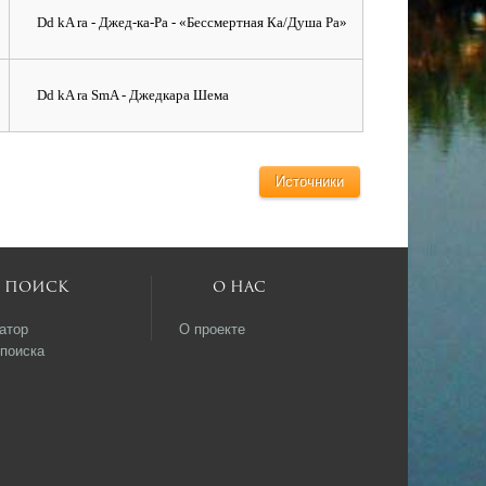
Dd kA ra - Джед-ка-Ра - «Бессмертная Ка/Душа Ра»
Dd kA ra SmA - Джедкара Шема
Источники
Поиск
О нас
атор
О проекте
поиска