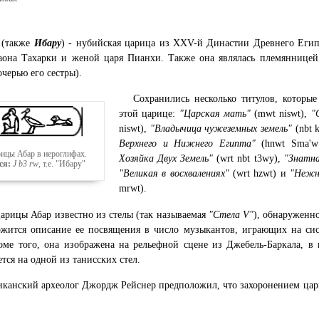
(также
Ибару
) - нубийская царица из XXV-й Династии Древнего Егип
аона Тахарки и женой царя Пианхи. Также она являлась племянницей
очерью его сестры).
Сохранились несколько титулов, которы
этой царице:
"Царская мать"
(mwt niswt),
"
niswt),
"Владычица чужеземных земель"
(nbt 
Верхнего и Нижнего Египта"
(hnwt Sma'
ицы Абар в иероглифах.
Хозяйка Двух Земель"
(wrt nbt t3wy),
"Знатн
ся:
J b3 rw
, т.е. "Ибару"
"Великая в восхвалениях"
(wrt hzwt) и
"Нежн
mrwt).
арицы Абар известно из стелы (так называемая
"Стела V"
), обнаруженно
ржится описание ее посвящения в число музыкантов, играющих на сис
оме того, она изображена на рельефной сцене из Джебель-Баркала, в 
тся на одной из танисских стел.
канский археолог Джордж Рейснер предположил, что захоронением цар