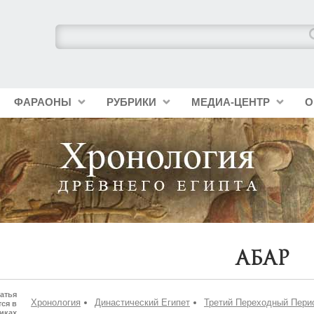
ФАРАОНЫ
РУБРИКИ
МЕДИА-ЦЕНТР
О
Абар
атья
Хронология
Династический Египет
Третий Переходный Пери
ся в
иках