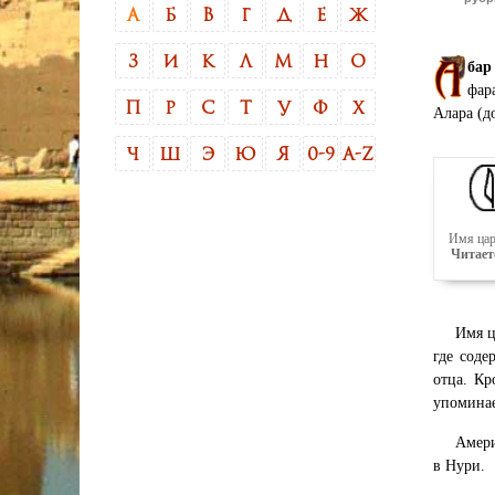
А
Б
В
Г
Д
Е
Ж
З
И
К
Л
М
Н
О
бар
фар
П
Р
С
Т
У
Ф
Х
Алара (д
Ч
Ш
Э
Ю
Я
0-9
A-Z
Имя цар
Читает
Имя ц
где соде
отца. Кр
упоминае
Амери
в Нури.