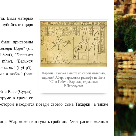
та. Была матерью
 нубийского царя
е были присвоены
Сестра Царя"
(snt
kh3swt),
"Госпожа
w mhw),
"Великая
ая дама"
(iryt p't),
Фараон Тахарка вместе со своей матерью,
ая в любви"
(bnrt
царицей Абар. Зарисовка рельефа из Зала
"С" в Гебель-Баркале, сделанная
Р.Лепсиусом
й в Каве (Судан),
труме в храме ее
которой находится позади своего сына Тахарки, а также
ицы Абар может выступать гробница №35, расположенная