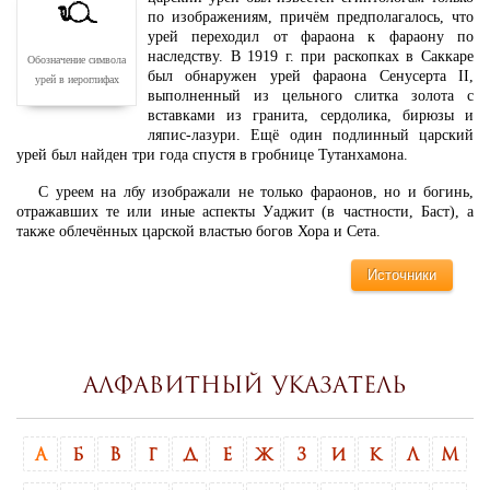
по изображениям, причём предполагалось, что
урей переходил от фараона к фараону по
наследству. В 1919 г. при раскопках в Саккаре
Обозначение символа
был обнаружен урей фараона Сенусерта II,
урей в иероглифах
выполненный из цельного слитка золота с
вставками из гранита, сердолика, бирюзы и
ляпис-лазури. Ещё один подлинный царский
урей был найден три года спустя в гробнице Тутанхамона.
С уреем на лбу изображали не только фараонов, но и богинь,
отражавших те или иные аспекты Уаджит (в частности, Баст), а
также облечённых царской властью богов Хора и Сета.
Источники
Алфавитный указатель
А
Б
В
Г
Д
Е
Ж
З
И
К
Л
М