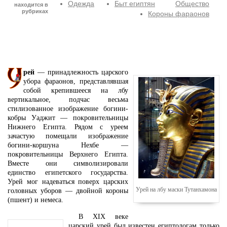
Одежда
Быт египтян
Общество
находится в
рубриках
Короны фараонов
рей
— принадлежность царского
убора фараонов, представлявшая
собой крепившееся на лбу
вертикальное, подчас весьма
стилизованное изображение богини-
кобры Уаджит — покровительницы
Нижнего Египта. Рядом с уреем
зачастую помещали изображение
богини-коршуна Нехбе —
покровительницы Верхнего Египта.
Вместе они символизировали
единство египетского государства.
Урей мог надеваться поверх царских
Урей на лбу маски Тутанхамона
головных уборов — двойной короны
(пшент) и немеса.
В XIX веке
царский урей был известен египтологам только