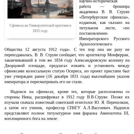
научно-историческая
работа — брошюра
академика В. В. Струве
«Петербургские сфинксы»,
изданная, как сказано на
Сфинксы на Университетской пристани в
титульном листе, «по
1835 году.
постановлению
Императорского Русского
Археологического
Общества 12 августа 1912 года». С тех пор она ни разу не
переиздавалась. В. В. Струве сообщает, что архитектор Монферран,
заканчивавший в том же 1834 году Александровскую колонну на
Дворцовой площади, предлагал изваять и установить между
сфинксами колоссальную статую Осириса, но проект пристани был
уже утвержден ранее (16 декабря 1831 года) высочайшим указом
императора и пересматривать его не стали.
Надписи на сфинксах, кроме тех, которые расположены со
стороны Невы, расшифровал в 1912 году В.В.Струве. Позже их
изучали сначала известный советский египтолог Ю. Я. Перепелкин,
а затем его ученик, профессор СПбГУ А.Л.Вассоевич. Надписи
представляют полное титулатурное имя фараона Аменхотепа III,
воплощенного бога на земле: