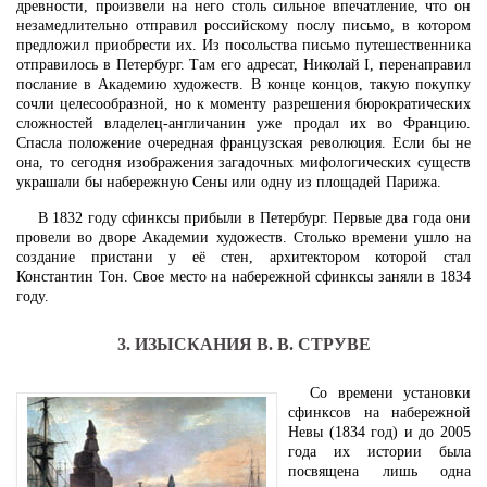
древности, произвели на него столь сильное впечатление, что он
незамедлительно отправил российскому послу письмо, в котором
предложил приобрести их. Из посольства письмо путешественника
отправилось в Петербург. Там его адресат, Николай I, перенаправил
послание в Академию художеств. В конце концов, такую покупку
сочли целесообразной, но к моменту разрешения бюрократических
сложностей владелец-англичанин уже продал их во Францию.
Спасла положение очередная французская революция. Если бы не
она, то сегодня изображения загадочных мифологических существ
украшали бы набережную Сены или одну из площадей Парижа.
В 1832 году сфинксы прибыли в Петербург. Первые два года они
провели во дворе Академии художеств. Столько времени ушло на
создание пристани у её стен, архитектором которой стал
Константин Тон. Свое место на набережной сфинксы заняли в 1834
году.
3. ИЗЫСКАНИЯ В. В. СТРУВЕ
Со времени установки
сфинксов на набережной
Невы (1834 год) и до 2005
года их истории была
посвящена лишь одна