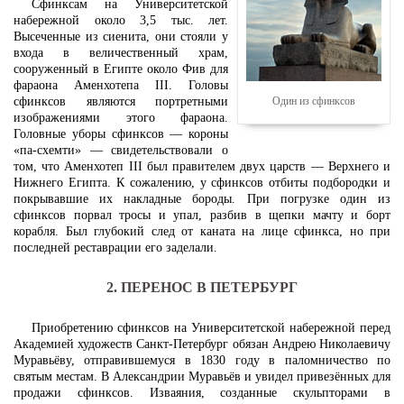
Сфинксам на Университетской
набережной около 3,5 тыс. лет.
Высеченные из сиенита, они стояли у
входа в величественный храм,
сооруженный в Египте около Фив для
фараона Аменхотепа III. Головы
сфинксов являются портретными
Один из сфинксов
изображениями этого фараона.
Головные уборы сфинксов — короны
«па-схемти» — свидетельствовали о
том, что Аменхотеп III был правителем двух царств — Верхнего и
Нижнего Египта. К сожалению, у сфинксов отбиты подбородки и
покрывавшие их накладные бороды. При погрузке один из
сфинксов порвал тросы и упал, разбив в щепки мачту и борт
корабля. Был глубокий след от каната на лице сфинкса, но при
последней реставрации его заделали.
2. ПЕРЕНОС В ПЕТЕРБУРГ
Приобретению сфинксов на Университетской набережной перед
Академией художеств Санкт-Петербург обязан Андрею Николаевичу
Муравьёву, отправившемуся в 1830 году в паломничество по
святым местам. В Александрии Муравьёв и увидел привезённых для
продажи сфинксов. Изваяния, созданные скульпторами в