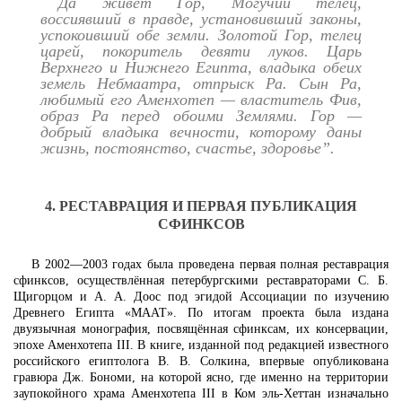
Да живет Гор, Могучий телец,
воссиявший в правде, установивший законы,
успокоивший обе земли. Золотой Гор, телец
царей, покоритель девяти луков. Царь
Верхнего и Нижнего Египта, владыка обеих
земель Небмаатра, отпрыск Ра. Сын Ра,
любимый его Аменхотеп — властитель Фив,
образ Ра перед обоими Землями. Гор —
добрый владыка вечности, которому даны
жизнь, постоянство, счастье, здоровье”.
4. РЕСТАВРАЦИЯ И ПЕРВАЯ ПУБЛИКАЦИЯ
СФИНКСОВ
В 2002—2003 годах была проведена первая полная реставрация
сфинксов, осуществлённая петербургскими реставраторами С. Б.
Щигорцом и А. А. Доос под эгидой Ассоциации по изучению
Древнего Египта «МААТ». По итогам проекта была издана
двуязычная монография, посвящённая сфинксам, их консервации,
эпохе Аменхотепа III. В книге, изданной под редакцией известного
российского египтолога В. В. Солкина, впервые опубликована
гравюра Дж. Бономи, на которой ясно, где именно на территории
заупокойного храма Аменхотепа III в Ком эль-Хеттан изначально