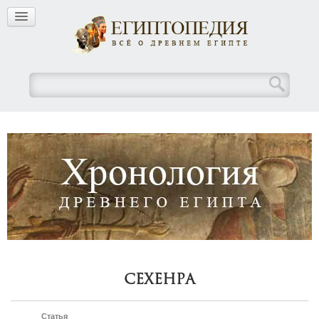
Сехенра
Статья