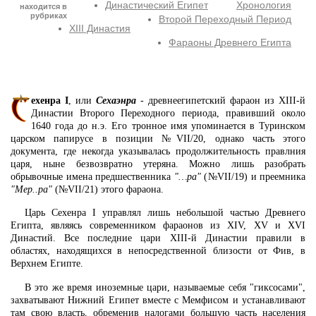
Династический Египет
Хронология
находится в
рубриках
Второй Переходный Период
XIII Династия
Фараоны Древнего Египта
ехенра I
, или
Сехаэнра
- древнеегипетский фараон из XIII-й
Династии Второго Переходного периода, правивший около
1640 года до н.э. Его тронное имя упоминается в Туринском
царском папирусе в позиции №VII/20, однако часть этого
документа, где некогда указывалась продолжительность правлния
царя, ныне безвозвратно утеряна. Можно лишь разобрать
обрывочные имена предшественника
"…ра"
(№VII/19) и преемника
"Мер..ра"
(№VII/21) этого фараона.
Царь Сехенра I управлял лишь небольшой частью Древнего
Египта, являясь современником фараонов из XIV, XV и XVI
Династий. Все последние цари XIII-й Династии правили в
областях, находящихся в непосредственной близости от Фив, в
Верхнем Египте.
В это же время иноземные цари, называемые себя "гиксосами",
захватывают Нижний Египет вместе с Мемфисом и устанавливают
там свою власть, обременив налогами большую часть населения