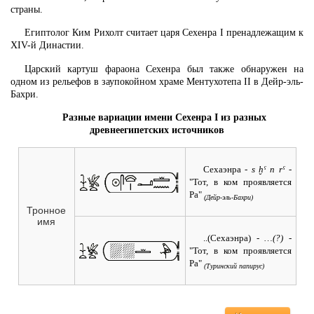
страны.
Египтолог Ким Рихолт считает царя Сехенра I пренадлежащим к
XIV-й Династии.
Царский картуш фараона Сехенра был также обнаружен на
одном из рельефов в заупокойном храме Ментухотепа II в Дейр-эль-
Бахри.
Разные вариации имени Сехенра I из разных
древнеегипетских источников
Сехаэнра
- s ḫˁ n rˁ -
"Тот, в ком проявляется
Ра"
(Дейр-эль-Бахри)
Тронное
имя
..(Сехаэнра)
- …(?) -
"Тот, в ком проявляется
Ра"
(Туринский папирус)