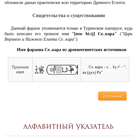
обложили данью практически всю территорию Древнего Египта.
Свидетельства о существовании
Данный фараон упоминается только в Туринском папирусе, куда
было вписано его тронное имя
"[nsw bi.tj] Се..кара"
("Царь
Верхнего и Нижнего Египта Се..кара").
Имя фараона Се..кара из древнеегипетских источников
Се..кара
- s… kȝ rˁ -
"..
Тронное
имя
ка (дух) Ра"
Источники
Алфавитный указатель