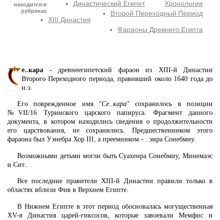
Династический Египет
Хронология
находится в
рубриках
Второй Переходный Период
XIII Династия
Фараоны Древнего Египта
е..кара
- древнеегипетский фараон из XIII-й Династии
Второго Переходного периода, правивший около 1640 года до
н.э.
Его поврежденное имя
"Се..кара"
сохранилось в позиции
№VII/16 Туринского царского папируса. Фрагмент данного
документа, в котором находились сведения о продолжительности
его царствования, не сохранились. Предшественником этого
фараона был Уэнебра Хор III, а преемником - ..энра Сонебмиу.
Возможными детьми могли быть Суахенра Сонебмиу, Минемаэс
и Сит.. .
Все последние правители XIII-й Династии правили только в
областях вблизи Фив в Верхнем Египте.
В Нижнем Египте в этот период обосновалась могущественная
XV-я Династия царей-гиксосов, которые завоевали Мемфис и