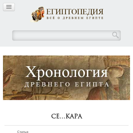
Се…кара
Статья