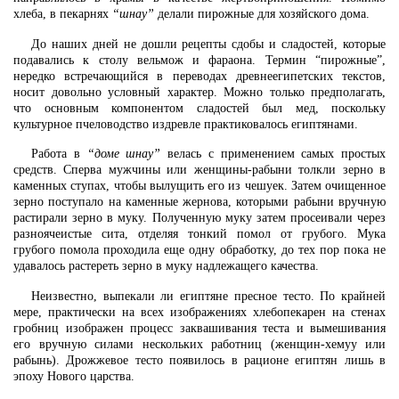
хлеба, в пекарнях
“шнау”
делали пирожные для хозяйского дома.
До наших дней не дошли рецепты сдобы и сладостей, которые
подавались к столу вельмож и фараона. Термин “пирожные”,
нередко встречающийся в переводах древнеегипетских текстов,
носит довольно условный характер. Можно только предполагать,
что основным компонентом сладостей был мед, поскольку
культурное пчеловодство издревле практиковалось египтянами.
Работа в
“доме шнау”
велась с применением самых простых
средств. Сперва мужчины или женщины-рабыни толкли зерно в
каменных ступах, чтобы вылущить его из чешуек. Затем очищенное
зерно поступало на каменные жернова, которыми рабыни вручную
растирали зерно в муку. Полученную муку затем просеивали через
разноячеистые сита, отделяя тонкий помол от грубого. Мука
грубого помола проходила еще одну обработку, до тех пор пока не
удавалось растереть зерно в муку надлежащего качества.
Неизвестно, выпекали ли египтяне пресное тесто. По крайней
мере, практически на всех изображениях хлебопекарен на стенах
гробниц изображен процесс заквашивания теста и вымешивания
его вручную силами нескольких работниц (женщин-хемуу или
рабынь). Дрожжевое тесто появилось в рационе египтян лишь в
эпоху Нового царства.