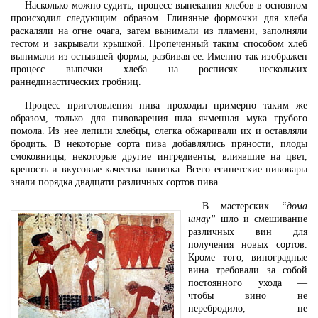
Насколько можно судить, процесс выпекания хлебов в основном
происходил следующим образом. Глиняные формочки для хлеба
раскаляли на огне очага, затем вынимали из пламени, заполняли
тестом и закрывали крышкой. Пропеченный таким способом хлеб
вынимали из остывшей формы, разбивая ее. Именно так изображен
процесс выпечки хлеба на росписях нескольких
раннединастических гробниц.
Процесс приготовления пива проходил примерно таким же
образом, только для пивоварения шла ячменная мука грубого
помола. Из нее лепили хлебцы, слегка обжаривали их и оставляли
бродить. В некоторые сорта пива добавлялись пряности, плоды
смоковницы, некоторые другие ингредиенты, влиявшие на цвет,
крепость и вкусовые качества напитка. Всего египетские пивовары
знали порядка двадцати различных сортов пива.
В мастерских
“дома
шнау”
шло и смешивание
различных вин для
получения новых сортов.
Кроме того, виноградные
вина требовали за собой
постоянного ухода —
чтобы вино не
перебродило, не