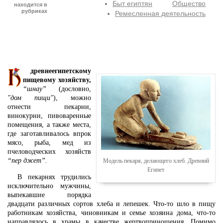
Быт египтян
Общество
находится в
рубриках
Ремесленная деятельность
древнеегипетскому
пищевому хозяйству,
“шнау”
(дословно,
"дом пищи"
), можно
отнести пекарни,
винокурни, пивоваренные
помещения, а также места,
где заготавливалось впрок
мясо, рыба, мед из
пчеловодческих хозяйств
“пер джет”.
Модель пекаря, делающего хлеб. Древний
Египет
В пекарнях трудились
исключительно мужчины,
выпекавшие порядка
двадцати различных сортов хлеба и лепешек. Что-то шло в пищу
работникам хозяйства, чиновникам и семье хозяина дома, что-то
направлялось в храмы в качестве жертвоприношения. Помимо