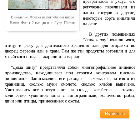
превратилось в уксус, его
регулярно переливали из
одних сосудов в другие,
Виноделие. Фреска из погребения писца
некоторые сорта кипятили
Нахта. Фивы. 2 тыс. до н. э. Лувр. Париж
на огне.
В других помещениях
“дома шнау”
вялили мясо,
птицу и рыбу для длительного хранения или для отправки во
дворец фараона или в храм. Там же эти продукты готовили и для
хозяйского стола — жарили или варили.
“Дома шнау” представляли собой многопрофильное пищевое
производство, находившееся под строгим контролем писцов-
чиновников. Записывались все расходы — сколько зерна взято из
хранилищ, сколько муки смолото, сколько хлебов выпечено.
Учитывались все поступления на склады хозяйства — точное
количество кувшинов вина с виноградников, количество рыбы,
дичи или птицы, принесенных с охоты.
Источники