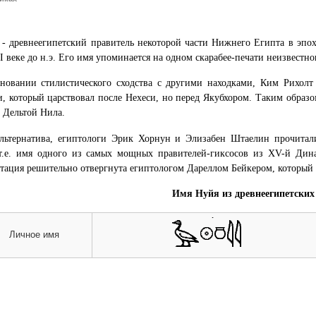
- древнеегипетский правитель некоторой части Нижнего Египта в эпох
I веке до н.э. Его имя упоминается на одном скарабее-печати неизвестн
новании стилистического сходства с другими находками, Ким Рихол
, который царствовал после Нехеси, но перед Якубхором. Таким образо
 Дельтой Нила.
льтернатива, египтологи Эрик Хорнун и Элизабен Штаелин прочитали
т.е. имя одного из самых мощных правителей-гиксосов из XV-й Динас
тация решительно отвергнута египтологом Дареллом Бейкером, который
Имя Нуйя из древнеегипетских
Личное имя