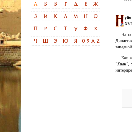
А
Б
В
Г
Д
Е
Ж
З
И
К
Л
М
Н
О
уйя
XVI
П
Р
С
Т
У
Ф
Х
На ос
Династии
Ч
Ш
Э
Ю
Я
0-9
A-Z
западной
Как а
"
Хиан"
, 
интерпре