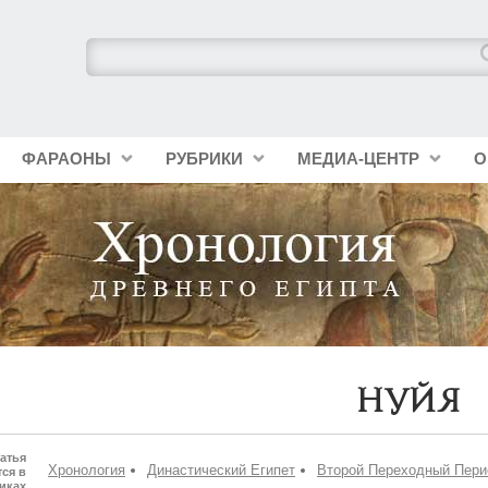
ФАРАОНЫ
РУБРИКИ
МЕДИА-ЦЕНТР
О
Нуйя
атья
Хронология
Династический Египет
Второй Переходный Пери
ся в
иках