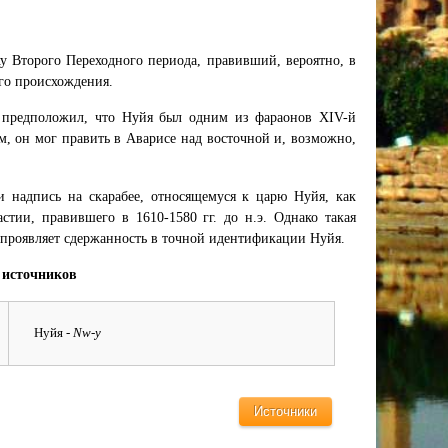
у Второго Переходного периода, правивший, вероятно, в
ого происхождения.
т предположил, что Нуйя был одним из фараонов XIV-й
м, он мог править в Аварисе над восточной и, возможно,
 надпись на скарабее, относящемуся к царю Нуйя, как
тии, правившего в 1610-1580 гг. до н.э. Однако такая
 проявляет сдержанность в точной идентификации Нуйя.
 источников
Нуйя
- Nw-y
Источники