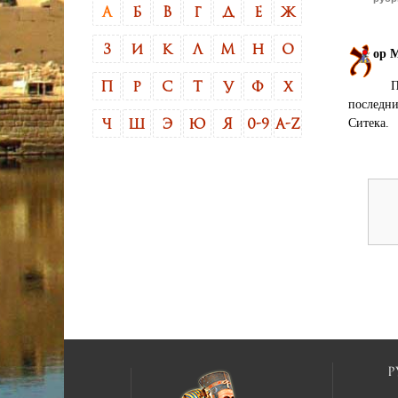
А
Б
В
Г
Д
Е
Ж
З
И
К
Л
М
Н
О
ор 
П
П
Р
С
Т
У
Ф
Х
последни
Ситека.
Ч
Ш
Э
Ю
Я
0-9
A-Z
Р