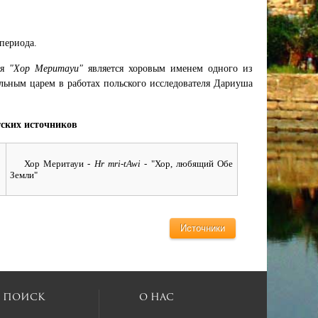
периода.
мя
"Хор Меритауи"
является хоровым именем одного из
льным царем в работах польского исследователя Дариуша
тских источников
Хор Меритауи
- Hr mri-tAwi -
"Хор, любящий Обе
Земли"
Источники
Поиск
О нас