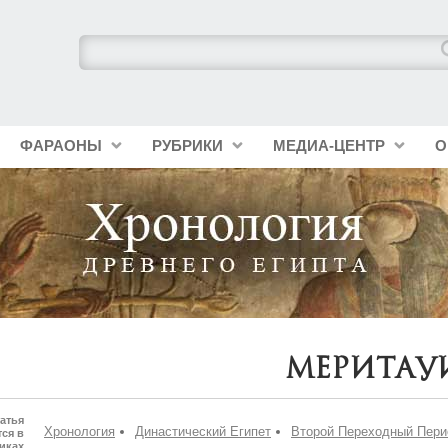
ФАРАОНЫ
РУБРИКИ
МЕДИА-ЦЕНТР
О
Меритау
атья
Хронология
Династический Египет
Второй Переходный Пери
ся в
иках