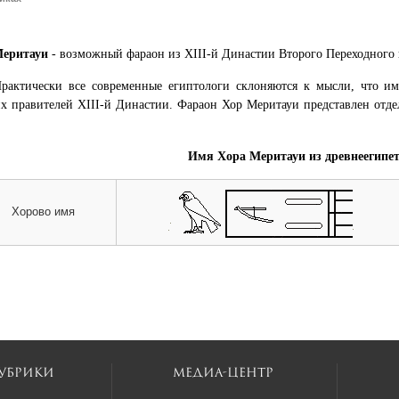
Меритауи
- возможный фараон из XIII-й Династии Второго Переходного 
рактически все современные египтологи склоняются к мысли, что и
х правителей XIII-й Династии. Фараон Хор Меритауи представлен отде
Имя Хора Меритауи из древнеегипе
Хорово имя
убрики
Медиа-центр